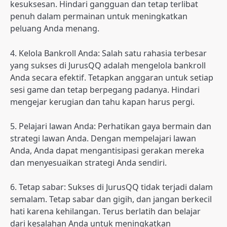
kesuksesan. Hindari gangguan dan tetap terlibat
penuh dalam permainan untuk meningkatkan
peluang Anda menang.
4. Kelola Bankroll Anda: Salah satu rahasia terbesar
yang sukses di JurusQQ adalah mengelola bankroll
Anda secara efektif. Tetapkan anggaran untuk setiap
sesi game dan tetap berpegang padanya. Hindari
mengejar kerugian dan tahu kapan harus pergi.
5. Pelajari lawan Anda: Perhatikan gaya bermain dan
strategi lawan Anda. Dengan mempelajari lawan
Anda, Anda dapat mengantisipasi gerakan mereka
dan menyesuaikan strategi Anda sendiri.
6. Tetap sabar: Sukses di JurusQQ tidak terjadi dalam
semalam. Tetap sabar dan gigih, dan jangan berkecil
hati karena kehilangan. Terus berlatih dan belajar
dari kesalahan Anda untuk meningkatkan