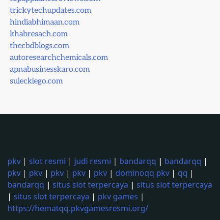
trickytechupdates.com
hindiabhimaan.com
khabresach.com
thecbdblogs.com
autoresearchchemicals.com
apnabusinesskaro.com
suleckiego.com
pkv
|
slot resmi
|
judi resmi
|
bandarqq
|
bandarqq
|
pkv
|
pkv
|
pkv
|
pkv
|
pkv
|
dominoqq pkv
|
qq
|
bandarqq
|
situs slot terpercaya
|
situs slot terpercaya
|
situs slot terpercaya
|
pkv games
|
https://hematqq.pkvgamesresmi.org/