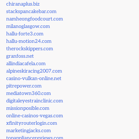
chiranaplus.biz
stackspancakebar.com
namheongfoodcourt.com
milanoglasgow.com
hallu-forte3.com
hallu-motion24.com
therockskippers.com
granfoss.net
allindiacafela.com
alpineskiracing2007.com
casino-vulkan-online.net
pitrepower.com
mediatown360.com
digitaleyestrainclinic.com
missionposible.com
online-casinos-vegas.com
xfinityrouterlogin.com
marketingjacks.com
topappliancereviews.com