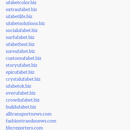
ufabetcolor.biz
extraufabet.biz
ufabetlife.biz
ufabetsolutions.biz
socialufabet.biz
surfufabet.biz
ufabetbest.biz
sureufabet.biz
customufabet.biz
storyufabet.biz
epicufabet.biz
crystalufabet.biz
ufabetok.biz
everufabet.biz
crowdufabet.biz
buildufabet.biz
alltransportnews.com
fashiontrandsnews.com
bbcreporters.com