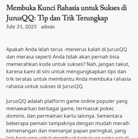
Membuka Kunci Rahasia untuk Sukses di
JurusQQ: Tip dan Trik Terungkap
July 31, 2025
admin
Apakah Anda lelah terus -menerus kalah di JurusQQ
dan merasa seperti Anda tidak akan pernah bisa
memecahkan kode untuk sukses? Nah, jangan takut,
karena kami di sini untuk mengungkapkan tips dan
trik teratas untuk membantu Anda membuka rahasia
rahasia untuk sukses di JurusQQ.
JurusQQ adalah platform game online populer yang
menawarkan berbagai game, termasuk poker,
domino, dan permainan kartu lainnya. Sementara
beberapa pemain tampaknya dengan mudah meraih
kemenangan dan memanjat papan peringkat, yang