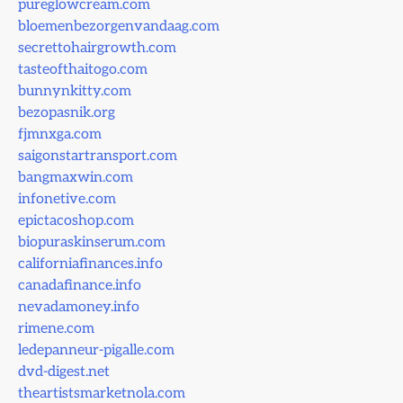
pureglowcream.com
bloemenbezorgenvandaag.com
secrettohairgrowth.com
tasteofthaitogo.com
bunnynkitty.com
bezopasnik.org
fjmnxga.com
saigonstartransport.com
bangmaxwin.com
infonetive.com
epictacoshop.com
biopuraskinserum.com
californiafinances.info
canadafinance.info
nevadamoney.info
rimene.com
ledepanneur-pigalle.com
dvd-digest.net
theartistsmarketnola.com