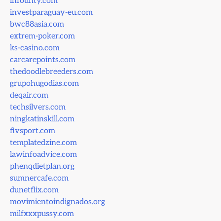
infounty.com
investparaguay-eu.com
bwc88asia.com
extrem-poker.com
ks-casino.com
carcarepoints.com
thedoodlebreeders.com
grupohugodias.com
deqair.com
techsilvers.com
ningkatinskill.com
fivsport.com
templatedzine.com
lawinfoadvice.com
phenqdietplan.org
sumnercafe.com
dunetflix.com
movimientoindignados.org
milfxxxpussy.com