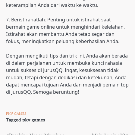
keterampilan Anda dari waktu ke waktu.
7. Beristirahatlah: Penting untuk istirahat saat
bermain game online untuk menghindari kelelahan.
Istirahat akan membantu Anda tetap segar dan
fokus, meningkatkan peluang keberhasilan Anda.
Dengan mengikuti tips dan trik ini, Anda akan berada
di dalam perjalanan untuk membuka kunci rahasia
untuk sukses di JurusQQ. Ingat, kesuksesan tidak
mudah, tetapi dengan dedikasi dan ketekunan, Anda
dapat mencapai tujuan Anda dan menjadi pemain top
di JurusQQ. Semoga beruntung!
PKV GAMES
Tagged
pkv games