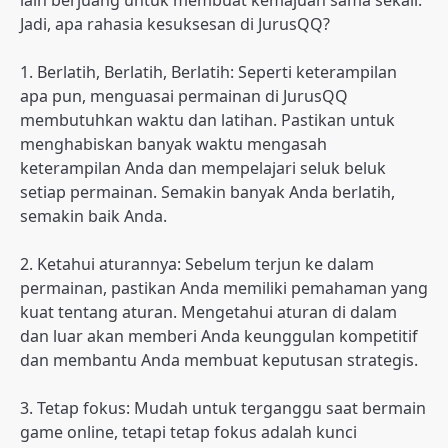
lain berjuang untuk membuat kemajuan sama sekali.
Jadi, apa rahasia kesuksesan di JurusQQ?
1. Berlatih, Berlatih, Berlatih: Seperti keterampilan
apa pun, menguasai permainan di JurusQQ
membutuhkan waktu dan latihan. Pastikan untuk
menghabiskan banyak waktu mengasah
keterampilan Anda dan mempelajari seluk beluk
setiap permainan. Semakin banyak Anda berlatih,
semakin baik Anda.
2. Ketahui aturannya: Sebelum terjun ke dalam
permainan, pastikan Anda memiliki pemahaman yang
kuat tentang aturan. Mengetahui aturan di dalam
dan luar akan memberi Anda keunggulan kompetitif
dan membantu Anda membuat keputusan strategis.
3. Tetap fokus: Mudah untuk terganggu saat bermain
game online, tetapi tetap fokus adalah kunci