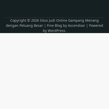
Copyright © 2026
Situs Judi Online Gampang Menang
dengan Peluang Besar
| Fine Blog by
Ascendoor
| Powered
by
WordPress
.