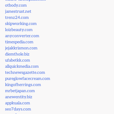
otbody.com
jamestrust.net
trenz24.com
skipworking.com
loizbeauty.com
anyconverter.com
timespedia.com
jejakkrismon.com
diemthole.biz
ufabetkk.com
allquickmedia.com
technewsgazette.com
pureglowfacecream.com
kingofherrings.com
mrbetjapan.com
anewentity.biz
appkuala.com
seo7days.com