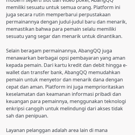
modern seperti slot dan video poker, AbangQQ
memiliki sesuatu untuk semua orang. Platform ini
juga secara rutin memperbarui perpustakaan
permainannya dengan judul-judul baru dan menarik,
memastikan bahwa para pemain selalu memiliki
sesuatu yang segar dan menarik untuk dinantikan.
Selain beragam permainannya, AbangQQ juga
menawarkan berbagai opsi pembayaran yang aman
kepada pemain. Dari kartu kredit dan debit hingga e-
wallet dan transfer bank, AbangQQ memudahkan
pemain untuk menyetor dan menarik dana dengan
cepat dan aman. Platform ini juga memprioritaskan
keselamatan dan keamanan informasi pribadi dan
keuangan para pemainnya, menggunakan teknologi
enkripsi canggih untuk melindungi dari akses tidak
sah dan penipuan.
Layanan pelanggan adalah area lain di mana