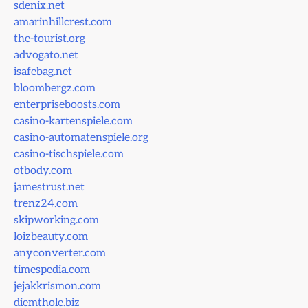
sdenix.net
amarinhillcrest.com
the-tourist.org
advogato.net
isafebag.net
bloombergz.com
enterpriseboosts.com
casino-kartenspiele.com
casino-automatenspiele.org
casino-tischspiele.com
otbody.com
jamestrust.net
trenz24.com
skipworking.com
loizbeauty.com
anyconverter.com
timespedia.com
jejakkrismon.com
diemthole.biz