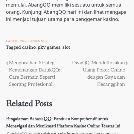
memulai, AbangQQ memiliki sesuatu untuk semua
orang. Kunjungi AbangQQ hari ini dan lihat mengapa
ini menjadi tujuan utama para penggemar kasino.
CASINO
PKV GAMES
SLOT
Tagged
casino
,
pkv games
,
slot
Post
Menguraikan Strategi
DivaQQ: Mendefinisikan
Kemenangan DatukQQ:
Ulang Poker Online
navigation
Cara Bermain Seperti
dengan Gaya dan
Seorang Profesional
Kecanggihan
Related Posts
Pengalaman RahasiaQQ: Panduan Komprehensif untuk
Menavigasi dan Menikmati Platform Kasino Online Teratas Ini
RahAsiaQQ adalah salah satu platform kasino online teratas di