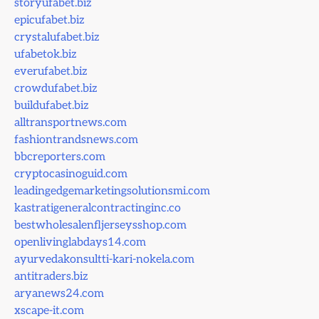
storyufabet.biz
epicufabet.biz
crystalufabet.biz
ufabetok.biz
everufabet.biz
crowdufabet.biz
buildufabet.biz
alltransportnews.com
fashiontrandsnews.com
bbcreporters.com
cryptocasinoguid.com
leadingedgemarketingsolutionsmi.com
kastratigeneralcontractinginc.co
bestwholesalenfljerseysshop.com
openlivinglabdays14.com
ayurvedakonsultti-kari-nokela.com
antitraders.biz
aryanews24.com
xscape-it.com