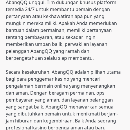
AbangQQ unggul. Tim dukungan khusus platform
tersedia 24/7 untuk membantu pemain dengan
pertanyaan atau kekhawatiran apa pun yang
mungkin mereka miliki. Apakah Anda memerlukan
bantuan dalam permainan, memiliki pertanyaan
tentang pembayaran, atau sekadar ingin
memberikan umpan balik, perwakilan layanan
pelanggan AbangQQ yang ramah dan
berpengetahuan selalu siap membantu.
Secara keseluruhan, AbangQQ adalah pilihan utama
bagi para penggemar kasino yang mencari
pengalaman bermain online yang menyenangkan
dan aman. Dengan beragam permainan, opsi
pembayaran yang aman, dan layanan pelanggan
yang sangat baik, AbangQQ menawarkan semua
yang dibutuhkan pemain untuk menikmati berjam-
jam hiburan dan kegembiraan. Baik Anda seorang
profesional kasino berpengalaman atau baru