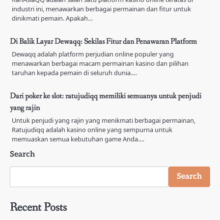
industri ini, menawarkan berbagai permainan dan fitur untuk
dinikmati pemain. Apakah…
Di Balik Layar Dewaqq: Sekilas Fitur dan Penawaran Platform
Dewaqq adalah platform perjudian online populer yang
menawarkan berbagai macam permainan kasino dan pilihan
taruhan kepada pemain di seluruh dunia.…
Dari poker ke slot: ratujudiqq memiliki semuanya untuk penjudi
yang rajin
Untuk penjudi yang rajin yang menikmati berbagai permainan,
Ratujudiqq adalah kasino online yang sempurna untuk
memuaskan semua kebutuhan game Anda.…
Search
Search
Recent Posts