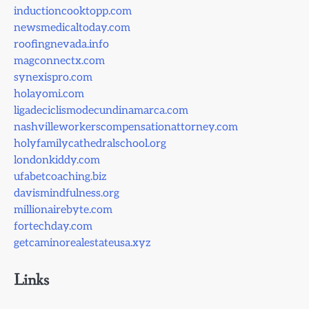
inductioncooktopp.com
newsmedicaltoday.com
roofingnevada.info
magconnectx.com
synexispro.com
holayomi.com
ligadeciclismodecundinamarca.com
nashvilleworkerscompensationattorney.com
holyfamilycathedralschool.org
londonkiddy.com
ufabetcoaching.biz
davismindfulness.org
millionairebyte.com
fortechday.com
getcaminorealestateusa.xyz
Links