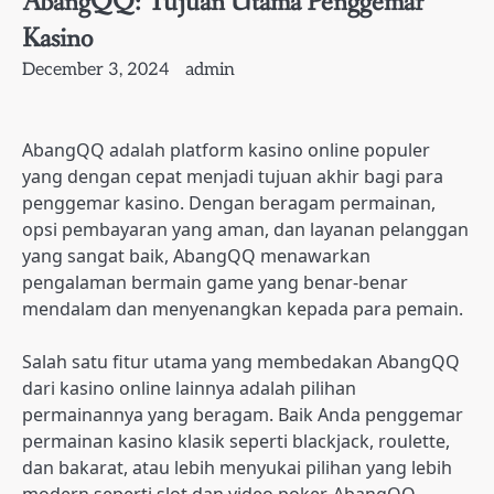
AbangQQ: Tujuan Utama Penggemar
Kasino
December 3, 2024
admin
AbangQQ adalah platform kasino online populer
yang dengan cepat menjadi tujuan akhir bagi para
penggemar kasino. Dengan beragam permainan,
opsi pembayaran yang aman, dan layanan pelanggan
yang sangat baik, AbangQQ menawarkan
pengalaman bermain game yang benar-benar
mendalam dan menyenangkan kepada para pemain.
Salah satu fitur utama yang membedakan AbangQQ
dari kasino online lainnya adalah pilihan
permainannya yang beragam. Baik Anda penggemar
permainan kasino klasik seperti blackjack, roulette,
dan bakarat, atau lebih menyukai pilihan yang lebih