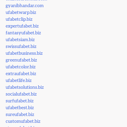
gyanibhandar.com
ufabetwarp.biz
ufabetclip.biz
expertufabet.biz
fantasyufabet.biz
ufabetsiam.biz
swissufabet.biz
ufabetbusiness.biz
greenufabet.biz
ufabetcolor.biz
extraufabet.biz
ufabetlife.biz
ufabetsolutions.biz
socialufabet.biz
surfufabet.biz
ufabetbest.biz
sureufabet.biz
customufabet.biz