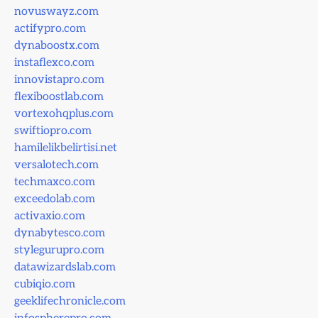
novuswayz.com
actifypro.com
dynaboostx.com
instaflexco.com
innovistapro.com
flexiboostlab.com
vortexohqplus.com
swiftiopro.com
hamilelikbelirtisi.net
versalotech.com
techmaxco.com
exceedolab.com
activaxio.com
dynabytesco.com
stylegurupro.com
datawizardslab.com
cubiqio.com
geeklifechronicle.com