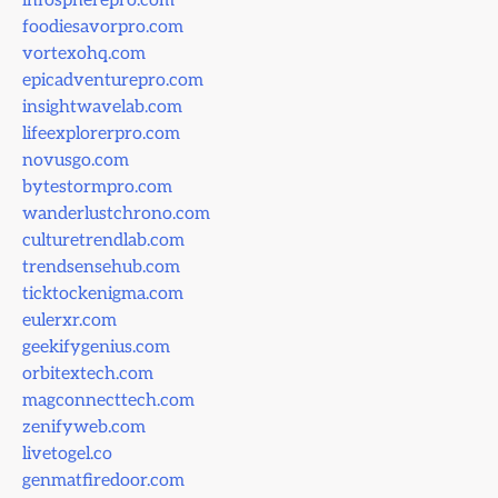
infospherepro.com
foodiesavorpro.com
vortexohq.com
epicadventurepro.com
insightwavelab.com
lifeexplorerpro.com
novusgo.com
bytestormpro.com
wanderlustchrono.com
culturetrendlab.com
trendsensehub.com
ticktockenigma.com
eulerxr.com
geekifygenius.com
orbitextech.com
magconnecttech.com
zenifyweb.com
livetogel.co
genmatfiredoor.com