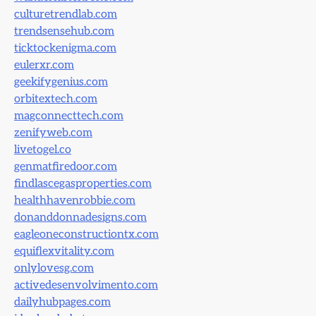
culturetrendlab.com
trendsensehub.com
ticktockenigma.com
eulerxr.com
geekifygenius.com
orbitextech.com
magconnecttech.com
zenifyweb.com
livetogel.co
genmatfiredoor.com
findlascegasproperties.com
healthhavenrobbie.com
donanddonnadesigns.com
eagleoneconstructiontx.com
equiflexvitality.com
onlylovesg.com
activedesenvolvimento.com
dailyhubpages.com