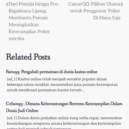
Post
Dari Pemula hingga Pro:
CamarQQ: Pilihan Utama
Bagaimana Lipoqq
untuk Penggemar Poker
navigation
Membantu Pemain
Di Mana Saja
Meningkatkan
Keterampilan Poker
mereka
Related Posts
Ratuqq: Pengubah permainan di dunia kasino online
[ad_1] Kasino online telah menjadi semakin populer dalam
beberapa tahun terakhir, menawarkan para pemain kesempatan
untuk menikmati permainan kasino favorit…
Cebanqq : Dimana Keberuntungan Bertemu Keterampilan Dalam
Dunia Judi Online
[ad_1] Dalam dunia perjudian online yang serba cepat, menemukan
keseimbangan sempurna antara keberuntungan dan keterampilan
sering kali menjadi sebuah tantangan.…