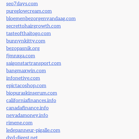
seo7days.com
pureglowcream.com
bloemenbezorgenvandaag.com
secrettohairgrowth.com
tasteofthaitogo.com
bunnynkitty.com
bezopasnik.org
fjmnxga.com
saigonstartransport.com
bangmaxwin.com
infonetive.com
epictacoshop.com
biopuraskinserum.com
californiafinances.info
canadafinance.info
nevadamoney.info
rimene.com
ledepanneur-pigalle.com
dvd-digest.net