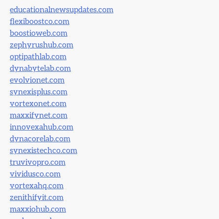
educationalnewsupdates.com
flexiboostco.com
boostioweb.com
zephyrushub.com
optipathlab.com
dynabytelab.com
evolvionet.com
synexisplus.com
vortexonet.com
maxxifynet.com
innovexahub.com
dynacorelab.com
synexistechco.com
truvivopro.com
vividusco.com
vortexahq.com
zenithifyit.com
maxxiohub.com