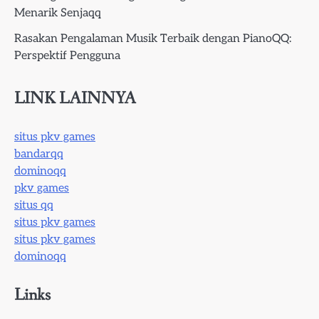
Menarik Senjaqq
Rasakan Pengalaman Musik Terbaik dengan PianoQQ:
Perspektif Pengguna
LINK LAINNYA
situs pkv games
bandarqq
dominoqq
pkv games
situs qq
situs pkv games
situs pkv games
dominoqq
Links