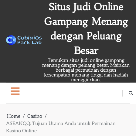
Skip
Situs Judi Online
to
content
Gampang Menang
dengan Peluang
Besar
Temukan situs judi online gampang
menang dengan peluang besar. Mainkan
berbagai permainan dengan
kesempatan menang tinggi dan hadiah
menggiurkan.
Home
Casino
ASEANQQ: Tujuan Utama Anda untuk Permainan
Kasino Online