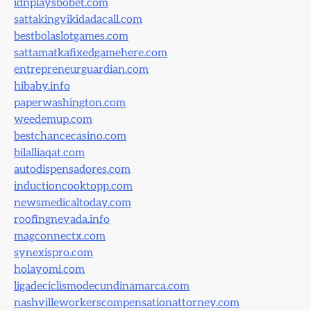
idnplaysbobet.com
sattakingvikidadacall.com
bestbolaslotgames.com
sattamatkafixedgamehere.com
entrepreneurguardian.com
hibaby.info
paperwashington.com
weedemup.com
bestchancecasino.com
bilalliaqat.com
autodispensadores.com
inductioncooktopp.com
newsmedicaltoday.com
roofingnevada.info
magconnectx.com
synexispro.com
holayomi.com
ligadeciclismodecundinamarca.com
nashvilleworkerscompensationattorney.com