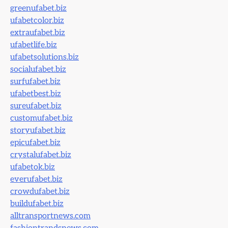
greenufabet.biz
ufabetcolor.biz
extraufabet.biz
ufabetlife.biz
ufabetsolutions.biz
socialufabet.biz
surfufabet.biz
ufabetbest.biz
sureufabet.biz
customufabet.biz
storyufabet.biz
epicufabet.biz
crystalufabet.biz
ufabetok.biz
everufabet.biz
crowdufabet.biz
buildufabet.biz
alltransportnews.com