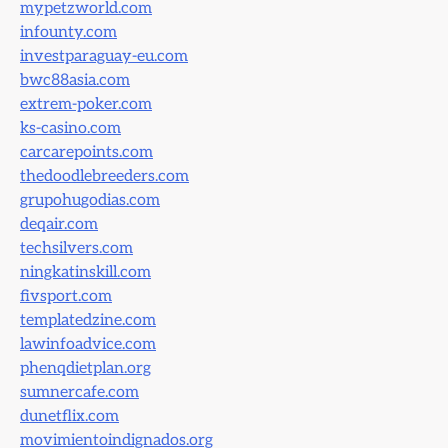
mypetzworld.com
infounty.com
investparaguay-eu.com
bwc88asia.com
extrem-poker.com
ks-casino.com
carcarepoints.com
thedoodlebreeders.com
grupohugodias.com
deqair.com
techsilvers.com
ningkatinskill.com
fivsport.com
templatedzine.com
lawinfoadvice.com
phenqdietplan.org
sumnercafe.com
dunetflix.com
movimientoindignados.org