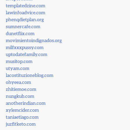
templatedzine.com
lawinfoadvice.com
phenqdietplan.org
sumnercafe.com
dunetflix.com
movimientoindignados.org
milfxxxpussy.com
uptodatefamily.com
musitop.com
utyam.com
lacostituzioneblog.com
ohyeea.com
zhitiemoe.com
nungkub.com
anotherindian.com
xylemcider.com
taniaetiago.com
juzfitketo.com