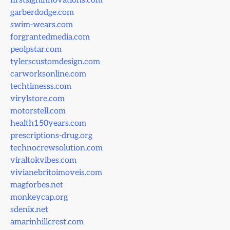
firstsigninnovations.com
garberdodge.com
swim-wears.com
forgrantedmedia.com
peolpstar.com
tylerscustomdesign.com
carworksonline.com
techtimesss.com
virylstore.com
motorstell.com
health150years.com
prescriptions-drug.org
technocrewsolution.com
viraltokvibes.com
vivianebritoimoveis.com
magforbes.net
monkeycap.org
sdenix.net
amarinhillcrest.com