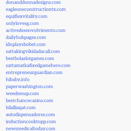
donanddonnadesigns.com
eagleoneconstructiontx.com
equiflexvitality.com
onlylovesg.com
activedesenvolvimento.com
dailyhubpages.com
idnplaysbobet.com
sattakingvikidadacall.com
bestbolaslotgames.com
sattamatkafixedgamehere.com
entrepreneurguardian.com
hibaby.info
paperwashington.com
weedemup.com
bestchancecasino.com
bilalliaqat.com
autodispensadores.com
inductioncooktopp.com
newsmedicaltoday.com