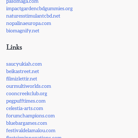
pasomaga.com
impactgardencbdgummies.org
naturesstimulantcbd.net
nopalinaeuropa.com
biomagnify.net
Links
saucyukiah.com
beikastreet.net
filmizlettir.net
ourmultiworlds.com
cooncreekclub.org
pegpufftimes.com
celestia-arts.com
forumchampions.com
bluebargames.com
festivaldelamalou.com