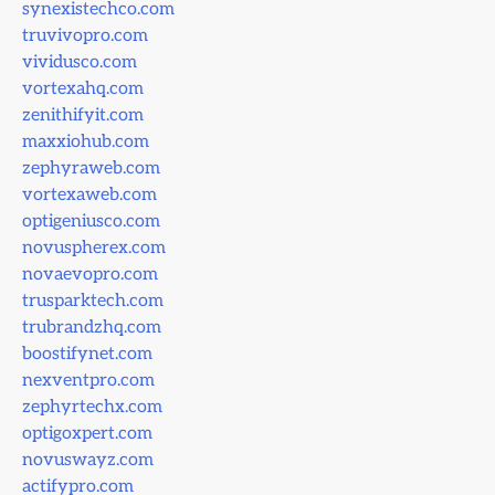
synexistechco.com
truvivopro.com
vividusco.com
vortexahq.com
zenithifyit.com
maxxiohub.com
zephyraweb.com
vortexaweb.com
optigeniusco.com
novuspherex.com
novaevopro.com
trusparktech.com
trubrandzhq.com
boostifynet.com
nexventpro.com
zephyrtechx.com
optigoxpert.com
novuswayz.com
actifypro.com