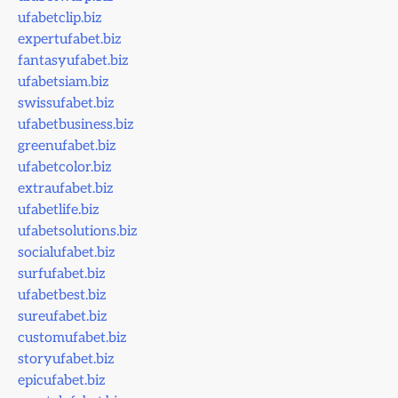
ufabetclip.biz
expertufabet.biz
fantasyufabet.biz
ufabetsiam.biz
swissufabet.biz
ufabetbusiness.biz
greenufabet.biz
ufabetcolor.biz
extraufabet.biz
ufabetlife.biz
ufabetsolutions.biz
socialufabet.biz
surfufabet.biz
ufabetbest.biz
sureufabet.biz
customufabet.biz
storyufabet.biz
epicufabet.biz