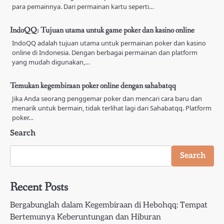
para pemainnya. Dari permainan kartu seperti…
IndoQQ: Tujuan utama untuk game poker dan kasino online
IndoQQ adalah tujuan utama untuk permainan poker dan kasino
online di Indonesia. Dengan berbagai permainan dan platform
yang mudah digunakan,…
Temukan kegembiraan poker online dengan sahabatqq
Jika Anda seorang penggemar poker dan mencari cara baru dan
menarik untuk bermain, tidak terlihat lagi dari Sahabatqq. Platform
poker…
Search
Search
Recent Posts
Bergabunglah dalam Kegembiraan di Hebohqq: Tempat
Bertemunya Keberuntungan dan Hiburan