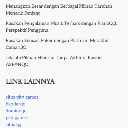
Menangkan Besar dengan Berbagai Pilihan Taruhan
Menarik Senjaqq
Rasakan Pengalaman Musik Terbaik dengan PianoQQ:
Perspektif Pengguna
Rasakan Sensasi Poker dengan Platform Mutakhir
CamarQQ
Jelajahi Pilihan Hiburan Tanpa Akhir di Kasino
ASEANQQ
LINK LAINNYA
situs pkv games
bandarqq
dominoqq
pkv games
situs qq