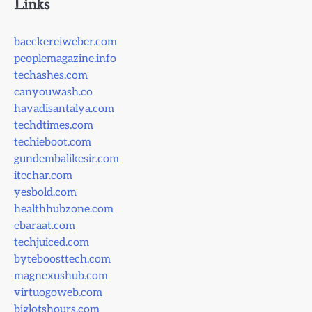
Links
baeckereiweber.com
peoplemagazine.info
techashes.com
canyouwash.co
havadisantalya.com
techdtimes.com
techieboot.com
gundembalikesir.com
itechar.com
yesbold.com
healthhubzone.com
ebaraat.com
techjuiced.com
byteboosttech.com
magnexushub.com
virtuogoweb.com
biglotshours.com