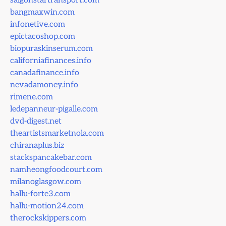
saigonstartransport.com
bangmaxwin.com
infonetive.com
epictacoshop.com
biopuraskinserum.com
californiafinances.info
canadafinance.info
nevadamoney.info
rimene.com
ledepanneur-pigalle.com
dvd-digest.net
theartistsmarketnola.com
chiranaplus.biz
stackspancakebar.com
namheongfoodcourt.com
milanoglasgow.com
hallu-forte3.com
hallu-motion24.com
therockskippers.com