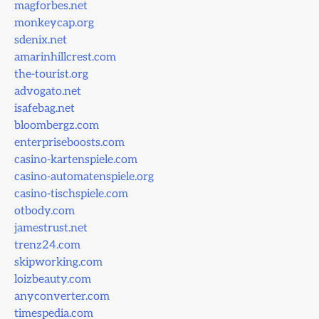
magforbes.net
monkeycap.org
sdenix.net
amarinhillcrest.com
the-tourist.org
advogato.net
isafebag.net
bloombergz.com
enterpriseboosts.com
casino-kartenspiele.com
casino-automatenspiele.org
casino-tischspiele.com
otbody.com
jamestrust.net
trenz24.com
skipworking.com
loizbeauty.com
anyconverter.com
timespedia.com