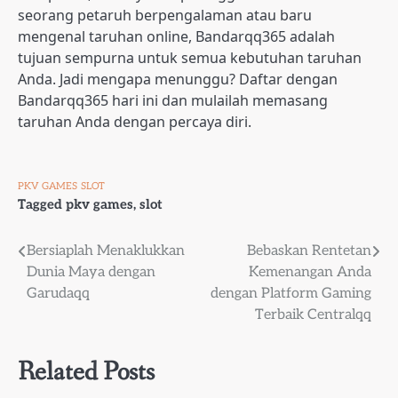
seorang petaruh berpengalaman atau baru
mengenal taruhan online, Bandarqq365 adalah
tujuan sempurna untuk semua kebutuhan taruhan
Anda. Jadi mengapa menunggu? Daftar dengan
Bandarqq365 hari ini dan mulailah memasang
taruhan Anda dengan percaya diri.
PKV GAMES
SLOT
Tagged
pkv games
,
slot
Post
Bersiaplah Menaklukkan
Bebaskan Rentetan
Dunia Maya dengan
Kemenangan Anda
navigation
Garudaqq
dengan Platform Gaming
Terbaik Centralqq
Related Posts