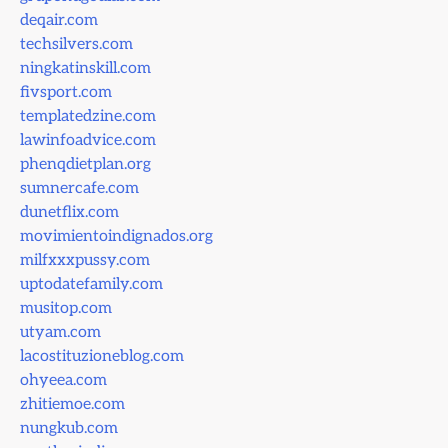
deqair.com
techsilvers.com
ningkatinskill.com
fivsport.com
templatedzine.com
lawinfoadvice.com
phenqdietplan.org
sumnercafe.com
dunetflix.com
movimientoindignados.org
milfxxxpussy.com
uptodatefamily.com
musitop.com
utyam.com
lacostituzioneblog.com
ohyeea.com
zhitiemoe.com
nungkub.com