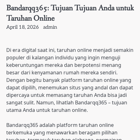
Bandarqq365: Tujuan Tujuan Anda untuk
Taruhan Online
April 18, 2026
admin
Di era digital saat ini, taruhan online menjadi semakin
populer di kalangan individu yang ingin menguji
keberuntungan mereka dan berpotensi menang
besar dari kenyamanan rumah mereka sendiri.
Dengan begitu banyak platform taruhan online yang
dapat dipilih, menemukan situs yang andal dan dapat
dipercaya untuk memasang taruhan Anda bisa jadi
sangat sulit. Namun, lihatlah Bandarqq365 – tujuan
utama Anda untuk taruhan online.
Bandarqq365 adalah platform taruhan online
terkemuka yang menawarkan beragam pilihan