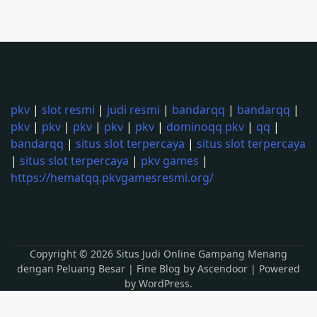
pkv
|
slot resmi
|
judi resmi
|
bandarqq
|
bandarqq
|
pkv
|
pkv
|
pkv
|
pkv
|
pkv
|
dominoqq pkv
|
qq
|
bandarqq
|
situs slot terpercaya
|
situs slot terpercaya
|
situs slot terpercaya
|
pkv games
|
https://hematqq.pkvgamesresmi.org/
Copyright © 2026
Situs Judi Online Gampang Menang
dengan Peluang Besar
| Fine Blog by
Ascendoor
| Powered
by
WordPress
.