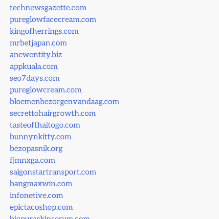
technewsgazette.com
pureglowfacecream.com
kingofherrings.com
mrbetjapan.com
anewentity.biz
appkuala.com
seo7days.com
pureglowcream.com
bloemenbezorgenvandaag.com
secrettohairgrowth.com
tasteofthaitogo.com
bunnynkitty.com
bezopasnik.org
fjmnxga.com
saigonstartransport.com
bangmaxwin.com
infonetive.com
epictacoshop.com