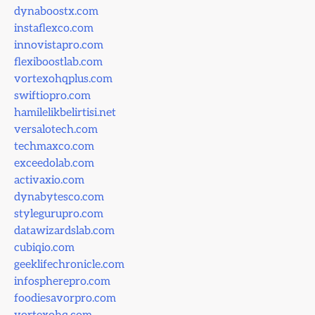
dynaboostx.com
instaflexco.com
innovistapro.com
flexiboostlab.com
vortexohqplus.com
swiftiopro.com
hamilelikbelirtisi.net
versalotech.com
techmaxco.com
exceedolab.com
activaxio.com
dynabytesco.com
stylegurupro.com
datawizardslab.com
cubiqio.com
geeklifechronicle.com
infospherepro.com
foodiesavorpro.com