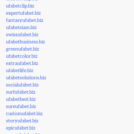
ufabetclip.biz
expertufabet.biz
fantasyufabet.biz
ufabetsiam.biz
swissufabet.biz
ufabetbusiness.biz
greenufabet.biz
ufabetcolor.biz
extraufabet.biz
ufabetlife.biz
ufabetsolutions.biz
socialufabet.biz
surfufabet.biz
ufabetbest.biz
sureufabet.biz
customufabet.biz
storyufabet.biz
epicufabet.biz