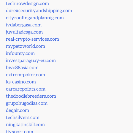
technowdesign.com
durexsecurityandshipping.com
cityroofingandplannig.com
ivdabergasa.com
juyultadesga.com
real-crypto-services.com
mypetzworld.com
infounty.com
investparaguay-eu.com
bwc88asia.com
extrem-poker.com
ks-casino.com
carcarepoints.com
thedoodlebreeders.com
grupohugodias.com
deqair.com
techsilvers.com
ningkatinskill.com
fivsport.com