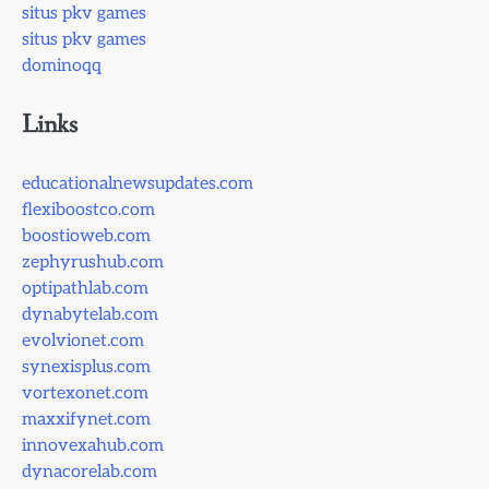
situs pkv games
situs pkv games
dominoqq
Links
educationalnewsupdates.com
flexiboostco.com
boostioweb.com
zephyrushub.com
optipathlab.com
dynabytelab.com
evolvionet.com
synexisplus.com
vortexonet.com
maxxifynet.com
innovexahub.com
dynacorelab.com