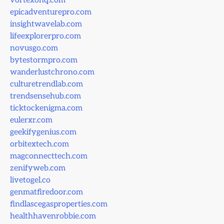
vortexohq.com
epicadventurepro.com
insightwavelab.com
lifeexplorerpro.com
novusgo.com
bytestormpro.com
wanderlustchrono.com
culturetrendlab.com
trendsensehub.com
ticktockenigma.com
eulerxr.com
geekifygenius.com
orbitextech.com
magconnecttech.com
zenifyweb.com
livetogel.co
genmatfiredoor.com
findlascegasproperties.com
healthhavenrobbie.com