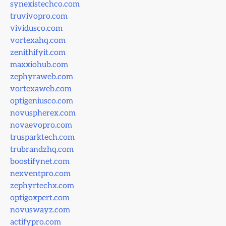
synexistechco.com
truvivopro.com
vividusco.com
vortexahq.com
zenithifyit.com
maxxiohub.com
zephyraweb.com
vortexaweb.com
optigeniusco.com
novuspherex.com
novaevopro.com
trusparktech.com
trubrandzhq.com
boostifynet.com
nexventpro.com
zephyrtechx.com
optigoxpert.com
novuswayz.com
actifypro.com