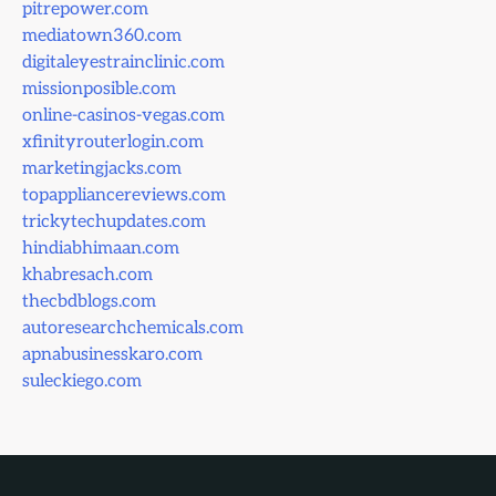
pitrepower.com
mediatown360.com
digitaleyestrainclinic.com
missionposible.com
online-casinos-vegas.com
xfinityrouterlogin.com
marketingjacks.com
topappliancereviews.com
trickytechupdates.com
hindiabhimaan.com
khabresach.com
thecbdblogs.com
autoresearchchemicals.com
apnabusinesskaro.com
suleckiego.com