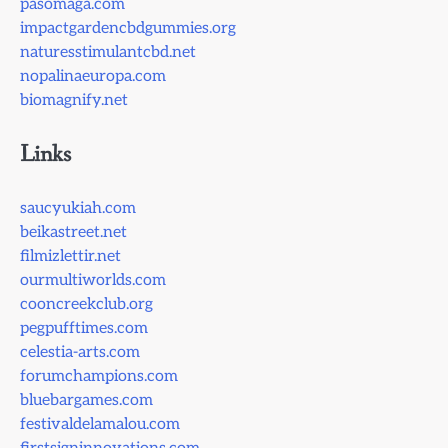
pasomaga.com
impactgardencbdgummies.org
naturesstimulantcbd.net
nopalinaeuropa.com
biomagnify.net
Links
saucyukiah.com
beikastreet.net
filmizlettir.net
ourmultiworlds.com
cooncreekclub.org
pegpufftimes.com
celestia-arts.com
forumchampions.com
bluebargames.com
festivaldelamalou.com