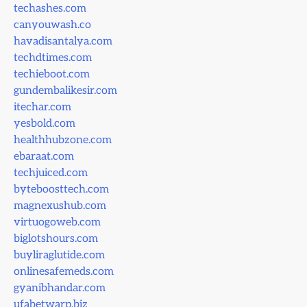
techashes.com
canyouwash.co
havadisantalya.com
techdtimes.com
techieboot.com
gundembalikesir.com
itechar.com
yesbold.com
healthhubzone.com
ebaraat.com
techjuiced.com
byteboosttech.com
magnexushub.com
virtuogoweb.com
biglotshours.com
buyliraglutide.com
onlinesafemeds.com
gyanibhandar.com
ufabetwarp.biz