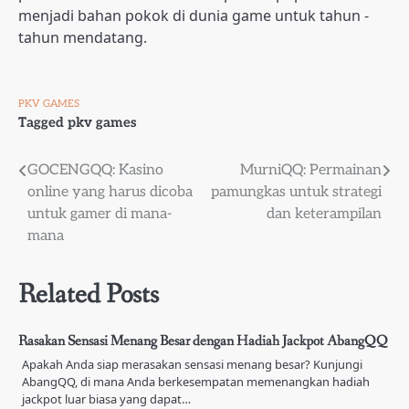
menjadi bahan pokok di dunia game untuk tahun -
tahun mendatang.
PKV GAMES
Tagged
pkv games
Post
GOCENGQQ: Kasino
MurniQQ: Permainan
online yang harus dicoba
pamungkas untuk strategi
navigation
untuk gamer di mana-
dan keterampilan
mana
Related Posts
Rasakan Sensasi Menang Besar dengan Hadiah Jackpot AbangQQ
Apakah Anda siap merasakan sensasi menang besar? Kunjungi
AbangQQ, di mana Anda berkesempatan memenangkan hadiah
jackpot luar biasa yang dapat…