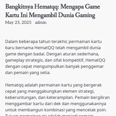
Bangkitnya Hematqq: Mengapa Game
Kartu Ini Mengambil Dunia Gaming
May 25, 2025
admin
Dalam beberapa tahun terakhir, permainan kartu
baru bernama HematQQ telah mengambil dunia
game dengan badai. Dengan aturan sederhana,
gameplay strategis, dan sifat kompetitif, HematQQ
dengan cepat mengumpulkan banyak penggemar
dan pemain yang setia.
Hematqq adalah permainan kartu yang bergerak
cepat yang menggabungkan elemen strategi,
keberuntungan, dan keterampilan. Pemain bergiliran
menggambar kartu dari dek dan menggunakannya
untuk membangun kombinasi yang mencetak poin.