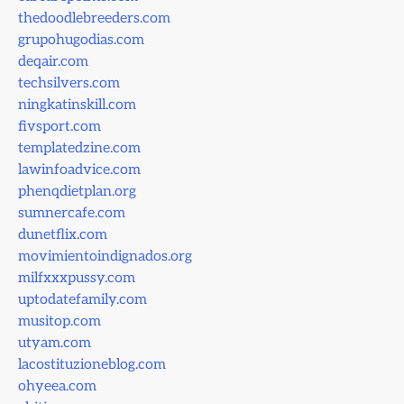
thedoodlebreeders.com
grupohugodias.com
deqair.com
techsilvers.com
ningkatinskill.com
fivsport.com
templatedzine.com
lawinfoadvice.com
phenqdietplan.org
sumnercafe.com
dunetflix.com
movimientoindignados.org
milfxxxpussy.com
uptodatefamily.com
musitop.com
utyam.com
lacostituzioneblog.com
ohyeea.com