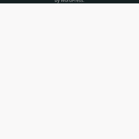
by
WordPress
.