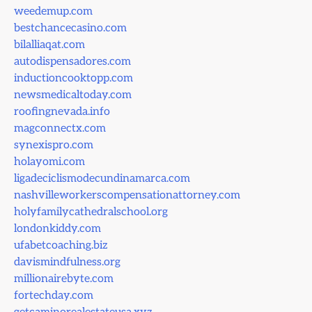
weedemup.com
bestchancecasino.com
bilalliaqat.com
autodispensadores.com
inductioncooktopp.com
newsmedicaltoday.com
roofingnevada.info
magconnectx.com
synexispro.com
holayomi.com
ligadeciclismodecundinamarca.com
nashvilleworkerscompensationattorney.com
holyfamilycathedralschool.org
londonkiddy.com
ufabetcoaching.biz
davismindfulness.org
millionairebyte.com
fortechday.com