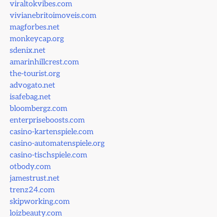
viraltokvibes.com
vivianebritoimoveis.com
magforbes.net
monkeycap.org
sdenix.net
amarinhillcrest.com
the-tourist.org
advogato.net
isafebag.net
bloombergz.com
enterpriseboosts.com
casino-kartenspiele.com
casino-automatenspiele.org
casino-tischspiele.com
otbody.com
jamestrust.net
trenz24.com
skipworking.com
loizbeauty.com