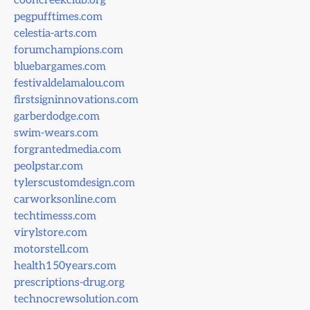
cooncreekclub.org
pegpufftimes.com
celestia-arts.com
forumchampions.com
bluebargames.com
festivaldelamalou.com
firstsigninnovations.com
garberdodge.com
swim-wears.com
forgrantedmedia.com
peolpstar.com
tylerscustomdesign.com
carworksonline.com
techtimesss.com
virylstore.com
motorstell.com
health150years.com
prescriptions-drug.org
technocrewsolution.com