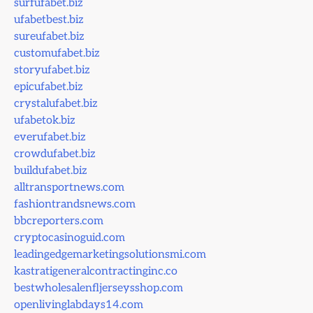
surfufabet.biz
ufabetbest.biz
sureufabet.biz
customufabet.biz
storyufabet.biz
epicufabet.biz
crystalufabet.biz
ufabetok.biz
everufabet.biz
crowdufabet.biz
buildufabet.biz
alltransportnews.com
fashiontrandsnews.com
bbcreporters.com
cryptocasinoguid.com
leadingedgemarketingsolutionsmi.com
kastratigeneralcontractinginc.co
bestwholesalenfljerseysshop.com
openlivinglabdays14.com