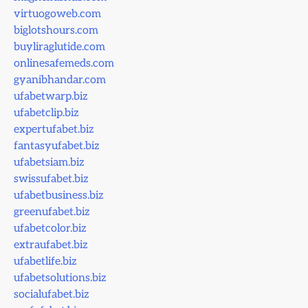
virtuogoweb.com
biglotshours.com
buyliraglutide.com
onlinesafemeds.com
gyanibhandar.com
ufabetwarp.biz
ufabetclip.biz
expertufabet.biz
fantasyufabet.biz
ufabetsiam.biz
swissufabet.biz
ufabetbusiness.biz
greenufabet.biz
ufabetcolor.biz
extraufabet.biz
ufabetlife.biz
ufabetsolutions.biz
socialufabet.biz