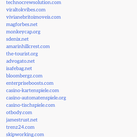
technocrewsolution.com
viraltokvibes.com
vivianebritoimoveis.com
magforbes.net
monkeycap.org
sdenix.net
amarinhillcrest.com
the-tourist.org
advogato.net
isafebag.net
bloombergz.com
enterpriseboosts.com
casino-kartenspiele.com
casino-automatenspiele.org
casino-tischspiele.com
otbody.com
jamestrust.net
trenz24.com
skipworking.com