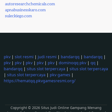
autoresearchchemicals.com
apnabusinesskaro.com
suleckiego.com
pkv
|
slot resmi
|
judi resmi
|
bandarqq
|
bandarqq
|
pkv
|
pkv
|
pkv
|
pkv
|
pkv
|
dominoqq pkv
|
qq
|
bandarqq
|
situs slot terpercaya
|
situs slot terpercaya
|
situs slot terpercaya
|
pkv games
|
https://hematqq.pkvgamesresmi.org/
Copyright © 2026
Situs Judi Online Gampang Menang