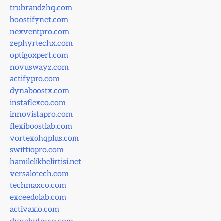
trubrandzhq.com
boostifynet.com
nexventpro.com
zephyrtechx.com
optigoxpert.com
novuswayz.com
actifypro.com
dynaboostx.com
instaflexco.com
innovistapro.com
flexiboostlab.com
vortexohqplus.com
swiftiopro.com
hamilelikbelirtisi.net
versalotech.com
techmaxco.com
exceedolab.com
activaxio.com