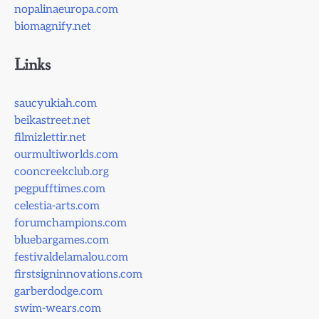
nopalinaeuropa.com
biomagnify.net
Links
saucyukiah.com
beikastreet.net
filmizlettir.net
ourmultiworlds.com
cooncreekclub.org
pegpufftimes.com
celestia-arts.com
forumchampions.com
bluebargames.com
festivaldelamalou.com
firstsigninnovations.com
garberdodge.com
swim-wears.com