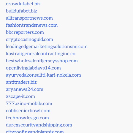
crowdufabet.biz
buildufabet.biz
alltransportnews.com
fashiontrandsnews.com
bbcreporters.com
cryptocasinoguid.com
leadingedgemarketingsolutionsmi.com
kastratigeneralcontractinginc.co
bestwholesalenfljerseysshop.com
openlivinglabdays14.com
ayurvedakonsultti-kari-nokela.com
antitraders.biz
aryanews24.com
xscape-it.com
777azino-mobile.com
cobbseniorbowl.com
technowdesign.com
durexsecurityandshipping.com
cityroofingandplannig.com