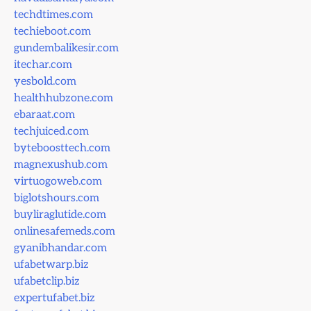
techdtimes.com
techieboot.com
gundembalikesir.com
itechar.com
yesbold.com
healthhubzone.com
ebaraat.com
techjuiced.com
byteboosttech.com
magnexushub.com
virtuogoweb.com
biglotshours.com
buyliraglutide.com
onlinesafemeds.com
gyanibhandar.com
ufabetwarp.biz
ufabetclip.biz
expertufabet.biz