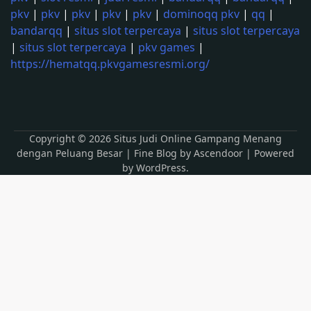
pkv
|
pkv
|
pkv
|
pkv
|
pkv
|
dominoqq pkv
|
qq
|
bandarqq
|
situs slot terpercaya
|
situs slot terpercaya
|
situs slot terpercaya
|
pkv games
|
https://hematqq.pkvgamesresmi.org/
Copyright © 2026
Situs Judi Online Gampang Menang
dengan Peluang Besar
| Fine Blog by
Ascendoor
| Powered
by
WordPress
.