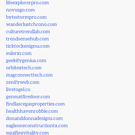
lifeexplorerpro.com
novusgo.com
bytestormpro.com
wanderlustchrono.com
culturetrendlab.com
trendsensehub.com
ticktockenigma.com
eulerxr.com
geekifygenius.com
orbitextech.com
magconnecttech.com
zenifyweb.com
livetogel.co
genmatfiredoor.com
findlascegasproperties.com
healthhavenrobbie.com
donanddonnadesigns.com
eagleoneconstructiontx.com
equiflexvitality.com