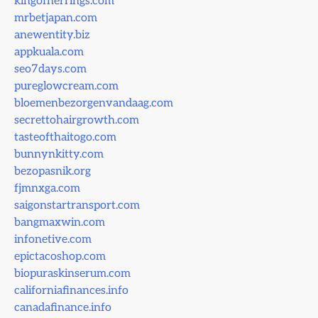
kingofherrings.com
mrbetjapan.com
anewentity.biz
appkuala.com
seo7days.com
pureglowcream.com
bloemenbezorgenvandaag.com
secrettohairgrowth.com
tasteofthaitogo.com
bunnynkitty.com
bezopasnik.org
fjmnxga.com
saigonstartransport.com
bangmaxwin.com
infonetive.com
epictacoshop.com
biopuraskinserum.com
californiafinances.info
canadafinance.info