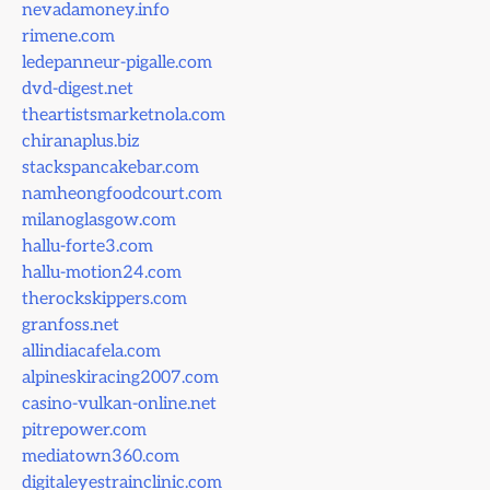
nevadamoney.info
rimene.com
ledepanneur-pigalle.com
dvd-digest.net
theartistsmarketnola.com
chiranaplus.biz
stackspancakebar.com
namheongfoodcourt.com
milanoglasgow.com
hallu-forte3.com
hallu-motion24.com
therockskippers.com
granfoss.net
allindiacafela.com
alpineskiracing2007.com
casino-vulkan-online.net
pitrepower.com
mediatown360.com
digitaleyestrainclinic.com