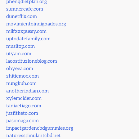
phenqdietplan.org
sumnercafe.com
dunetflix.com
movimientoindignados.org
milfxxxpussy.com
uptodatefamily.com
musitop.com
utyam.com
lacostituzioneblog.com
ohyeea.com
zhitiemoe.com
nungkub.com
anotherindian.com
xylemcider.com
taniaetiago.com
juzfitketo.com
pasomaga.com
impactgardencbdgummies.org
naturesstimulantcbd.net