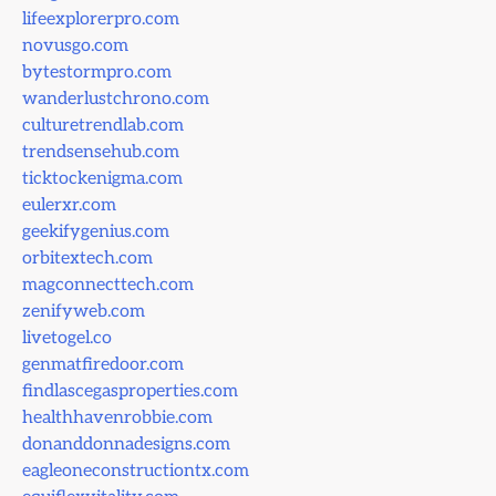
lifeexplorerpro.com
novusgo.com
bytestormpro.com
wanderlustchrono.com
culturetrendlab.com
trendsensehub.com
ticktockenigma.com
eulerxr.com
geekifygenius.com
orbitextech.com
magconnecttech.com
zenifyweb.com
livetogel.co
genmatfiredoor.com
findlascegasproperties.com
healthhavenrobbie.com
donanddonnadesigns.com
eagleoneconstructiontx.com