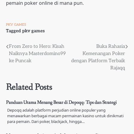
pemain poker online di mana pun.
PKV GAMES
Tagged
pkv games
Post
From Zero to Hero: Kisah
Buka Rahasia
Naiknya Masterdomino99
Kemenangan Poker
navigation
ke Puncak
dengan Platform Terbaik
Rajaqq
Related Posts
Panduan Utama Menang Besar di Depoqq: Tips dan Strategi
Depoqq adalah platform perjudian online populer yang
menawarkan berbagai macam permainan kasino untuk dinikmati
para pemain. Dari poker, blackjack, hingga…