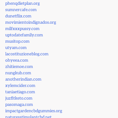
phenqdietplan.org
sumnercafe.com
dunetflix.com
movimientoindignados.org
milfxxxpussy.com
uptodatefamily.com
musitop.com
utyam.com
lacostituzioneblog.com
ohyeea.com
zhitiemoe.com
nungkub.com
anotherindian.com
xylemcider.com
taniaetiago.com
juzfitketo.com
pasomaga.com
impactgardencbdgummies.org
naturesstimulantcbd.net