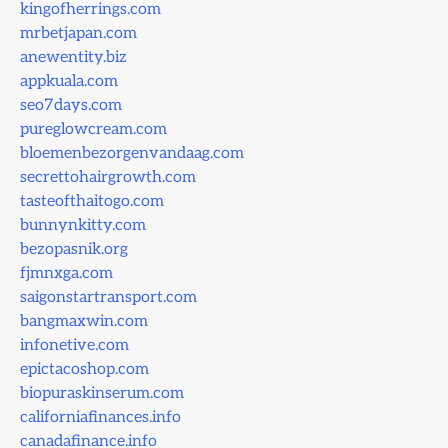
kingofherrings.com
mrbetjapan.com
anewentity.biz
appkuala.com
seo7days.com
pureglowcream.com
bloemenbezorgenvandaag.com
secrettohairgrowth.com
tasteofthaitogo.com
bunnynkitty.com
bezopasnik.org
fjmnxga.com
saigonstartransport.com
bangmaxwin.com
infonetive.com
epictacoshop.com
biopuraskinserum.com
californiafinances.info
canadafinance.info