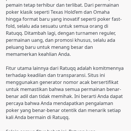
pemain tetap terhibur dan terlibat. Dari permainan
poker klasik seperti Texas Hold’em dan Omaha
hingga format baru yang inovatif seperti poker fast-
fold, selalu ada sesuatu untuk semua orang di
Ratuqq. Ditambah lagi, dengan turnamen reguler,
permainan uang, dan promosi khusus, selalu ada
peluang baru untuk menang besar dan
memamerkan keahlian Anda.
Fitur utama lainnya dari Ratuqq adalah komitmennya
terhadap keadilan dan transparansi. Situs ini
menggunakan generator nomor acak bersertifikat
untuk memastikan bahwa semua permainan benar-
benar adil dan tidak memihak. Ini berarti Anda dapat
percaya bahwa Anda mendapatkan pengalaman
poker yang benar-benar otentik dan menarik setiap
kali Anda bermain di Ratuqq.