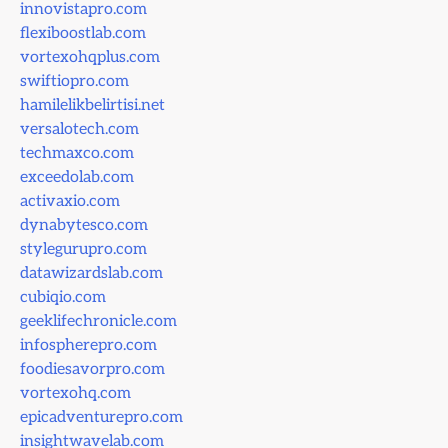
innovistapro.com
flexiboostlab.com
vortexohqplus.com
swiftiopro.com
hamilelikbelirtisi.net
versalotech.com
techmaxco.com
exceedolab.com
activaxio.com
dynabytesco.com
stylegurupro.com
datawizardslab.com
cubiqio.com
geeklifechronicle.com
infospherepro.com
foodiesavorpro.com
vortexohq.com
epicadventurepro.com
insightwavelab.com