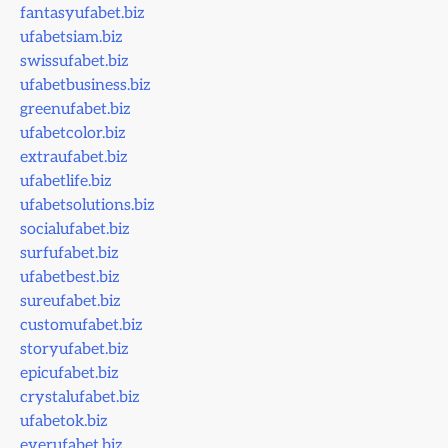
fantasyufabet.biz
ufabetsiam.biz
swissufabet.biz
ufabetbusiness.biz
greenufabet.biz
ufabetcolor.biz
extraufabet.biz
ufabetlife.biz
ufabetsolutions.biz
socialufabet.biz
surfufabet.biz
ufabetbest.biz
sureufabet.biz
customufabet.biz
storyufabet.biz
epicufabet.biz
crystalufabet.biz
ufabetok.biz
everufabet.biz