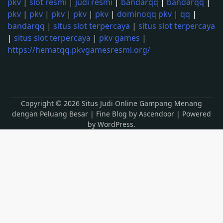
pkv
|
slot resmi
|
judi resmi
|
bandarqq
|
bandarqq
|
pkv
|
pkv
|
pkv
|
pkv
|
pkv
|
dominoqq pkv
|
qq
|
bandarqq
|
situs slot terpercaya
|
situs slot terpercaya
|
situs slot terpercaya
|
pkv games
|
https://hematqq.pkvgamesresmi.org/
Copyright © 2026
Situs Judi Online Gampang Menang
dengan Peluang Besar
| Fine Blog by
Ascendoor
| Powered
by
WordPress
.