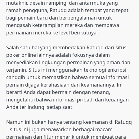
mutakhir, desain ramping, dan antarmuka yang
ramah pengguna, Ratuqq adalah tempat yang tepat
bagi pemain baru dan berpengalaman untuk
mengasah keterampilan mereka dan membawa
permainan mereka ke level berikutnya.
Salah satu hal yang membedakan Ratuqq dari situs
poker online lainnya adalah fokusnya dalam
menyediakan lingkungan permainan yang aman dan
terjamin. Situs ini menggunakan teknologi enkripsi
canggih untuk memastikan bahwa semua informasi
pemain dijaga kerahasiaan dan keamanannya. Ini
berarti Anda dapat bermain dengan tenang,
mengetahui bahwa informasi pribadi dan keuangan
Anda terlindungi setiap saat.
Namun ini bukan hanya tentang keamanan di Ratuqq
– situs ini juga menawarkan berbagai macam
permainan dan fitur menarik untuk membuat para