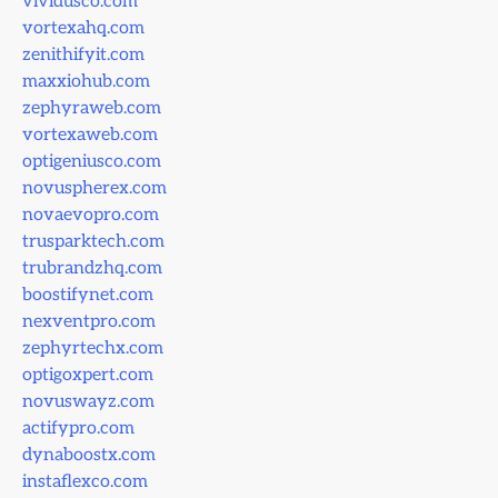
vividusco.com
vortexahq.com
zenithifyit.com
maxxiohub.com
zephyraweb.com
vortexaweb.com
optigeniusco.com
novuspherex.com
novaevopro.com
trusparktech.com
trubrandzhq.com
boostifynet.com
nexventpro.com
zephyrtechx.com
optigoxpert.com
novuswayz.com
actifypro.com
dynaboostx.com
instaflexco.com