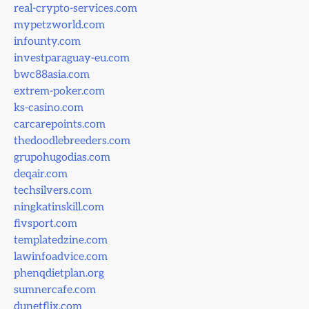
real-crypto-services.com
mypetzworld.com
infounty.com
investparaguay-eu.com
bwc88asia.com
extrem-poker.com
ks-casino.com
carcarepoints.com
thedoodlebreeders.com
grupohugodias.com
deqair.com
techsilvers.com
ningkatinskill.com
fivsport.com
templatedzine.com
lawinfoadvice.com
phenqdietplan.org
sumnercafe.com
dunetflix.com