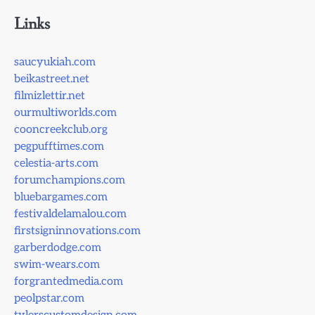
Links
saucyukiah.com
beikastreet.net
filmizlettir.net
ourmultiworlds.com
cooncreekclub.org
pegpufftimes.com
celestia-arts.com
forumchampions.com
bluebargames.com
festivaldelamalou.com
firstsigninnovations.com
garberdodge.com
swim-wears.com
forgrantedmedia.com
peolpstar.com