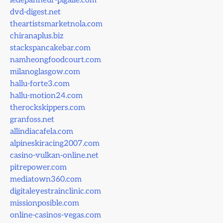
ledepanneur-pigalle.com
dvd-digest.net
theartistsmarketnola.com
chiranaplus.biz
stackspancakebar.com
namheongfoodcourt.com
milanoglasgow.com
hallu-forte3.com
hallu-motion24.com
therockskippers.com
granfoss.net
allindiacafela.com
alpineskiracing2007.com
casino-vulkan-online.net
pitrepower.com
mediatown360.com
digitaleyestrainclinic.com
missionposible.com
online-casinos-vegas.com