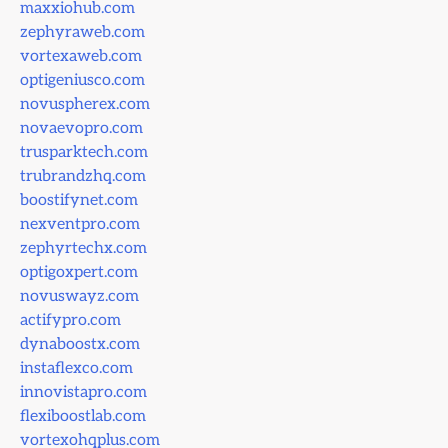
maxxiohub.com
zephyraweb.com
vortexaweb.com
optigeniusco.com
novuspherex.com
novaevopro.com
trusparktech.com
trubrandzhq.com
boostifynet.com
nexventpro.com
zephyrtechx.com
optigoxpert.com
novuswayz.com
actifypro.com
dynaboostx.com
instaflexco.com
innovistapro.com
flexiboostlab.com
vortexohqplus.com