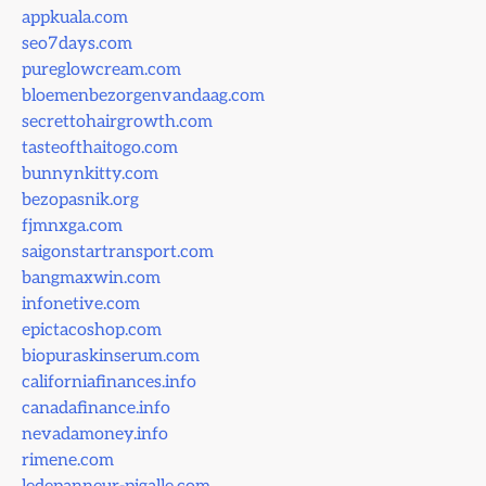
appkuala.com
seo7days.com
pureglowcream.com
bloemenbezorgenvandaag.com
secrettohairgrowth.com
tasteofthaitogo.com
bunnynkitty.com
bezopasnik.org
fjmnxga.com
saigonstartransport.com
bangmaxwin.com
infonetive.com
epictacoshop.com
biopuraskinserum.com
californiafinances.info
canadafinance.info
nevadamoney.info
rimene.com