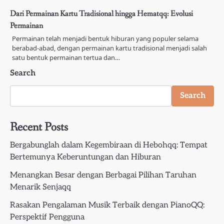
Dari Permainan Kartu Tradisional hingga Hematqq: Evolusi
Permainan
Permainan telah menjadi bentuk hiburan yang populer selama
berabad-abad, dengan permainan kartu tradisional menjadi salah
satu bentuk permainan tertua dan…
Search
Search
Recent Posts
Bergabunglah dalam Kegembiraan di Hebohqq: Tempat
Bertemunya Keberuntungan dan Hiburan
Menangkan Besar dengan Berbagai Pilihan Taruhan
Menarik Senjaqq
Rasakan Pengalaman Musik Terbaik dengan PianoQQ:
Perspektif Pengguna