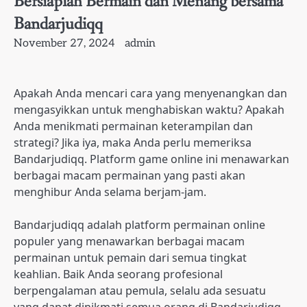
Bersiaplah Bermain dan Menang bersama
Bandarjudiqq
November 27, 2024
admin
Apakah Anda mencari cara yang menyenangkan dan
mengasyikkan untuk menghabiskan waktu? Apakah
Anda menikmati permainan keterampilan dan
strategi? Jika iya, maka Anda perlu memeriksa
Bandarjudiqq. Platform game online ini menawarkan
berbagai macam permainan yang pasti akan
menghibur Anda selama berjam-jam.
Bandarjudiqq adalah platform permainan online
populer yang menawarkan berbagai macam
permainan untuk pemain dari semua tingkat
keahlian. Baik Anda seorang profesional
berpengalaman atau pemula, selalu ada sesuatu