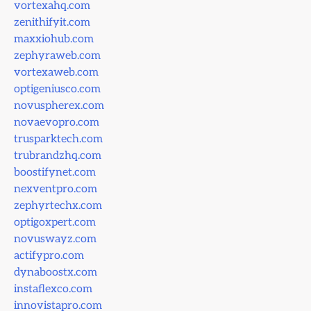
vortexahq.com
zenithifyit.com
maxxiohub.com
zephyraweb.com
vortexaweb.com
optigeniusco.com
novuspherex.com
novaevopro.com
trusparktech.com
trubrandzhq.com
boostifynet.com
nexventpro.com
zephyrtechx.com
optigoxpert.com
novuswayz.com
actifypro.com
dynaboostx.com
instaflexco.com
innovistapro.com