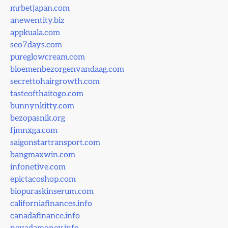
mrbetjapan.com
anewentity.biz
appkuala.com
seo7days.com
pureglowcream.com
bloemenbezorgenvandaag.com
secrettohairgrowth.com
tasteofthaitogo.com
bunnynkitty.com
bezopasnik.org
fjmnxga.com
saigonstartransport.com
bangmaxwin.com
infonetive.com
epictacoshop.com
biopuraskinserum.com
californiafinances.info
canadafinance.info