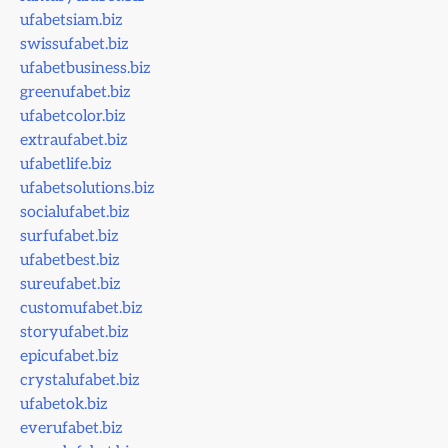
ufabetsiam.biz
swissufabet.biz
ufabetbusiness.biz
greenufabet.biz
ufabetcolor.biz
extraufabet.biz
ufabetlife.biz
ufabetsolutions.biz
socialufabet.biz
surfufabet.biz
ufabetbest.biz
sureufabet.biz
customufabet.biz
storyufabet.biz
epicufabet.biz
crystalufabet.biz
ufabetok.biz
everufabet.biz