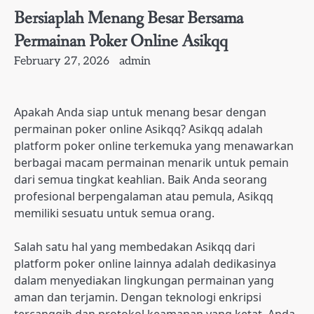
Bersiaplah Menang Besar Bersama
Permainan Poker Online Asikqq
February 27, 2026
admin
Apakah Anda siap untuk menang besar dengan
permainan poker online Asikqq? Asikqq adalah
platform poker online terkemuka yang menawarkan
berbagai macam permainan menarik untuk pemain
dari semua tingkat keahlian. Baik Anda seorang
profesional berpengalaman atau pemula, Asikqq
memiliki sesuatu untuk semua orang.
Salah satu hal yang membedakan Asikqq dari
platform poker online lainnya adalah dedikasinya
dalam menyediakan lingkungan permainan yang
aman dan terjamin. Dengan teknologi enkripsi