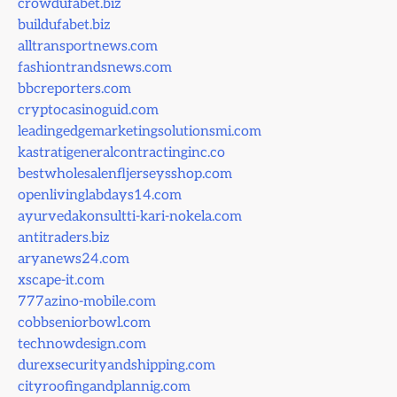
crowdufabet.biz
buildufabet.biz
alltransportnews.com
fashiontrandsnews.com
bbcreporters.com
cryptocasinoguid.com
leadingedgemarketingsolutionsmi.com
kastratigeneralcontractinginc.co
bestwholesalenfljerseysshop.com
openlivinglabdays14.com
ayurvedakonsultti-kari-nokela.com
antitraders.biz
aryanews24.com
xscape-it.com
777azino-mobile.com
cobbseniorbowl.com
technowdesign.com
durexsecurityandshipping.com
cityroofingandplannig.com