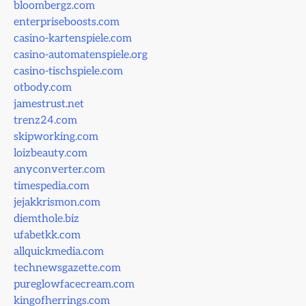
bloombergz.com
enterpriseboosts.com
casino-kartenspiele.com
casino-automatenspiele.org
casino-tischspiele.com
otbody.com
jamestrust.net
trenz24.com
skipworking.com
loizbeauty.com
anyconverter.com
timespedia.com
jejakkrismon.com
diemthole.biz
ufabetkk.com
allquickmedia.com
technewsgazette.com
pureglowfacecream.com
kingofherrings.com