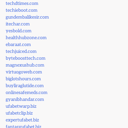
techdtimes.com
techieboot.com
gundembalikesir.com
itechar.com
yesbold.com
healthhubzone.com
ebaraat.com
techjuiced.com
byteboosttech.com
magnexushub.com
virtuogoweb.com
biglotshours.com
buyliraglutide.com
onlinesafemeds.com
gyanibhandar.com
ufabetwarp.biz
ufabetclip.biz
expertufabet.biz
fantasyufabet.biz