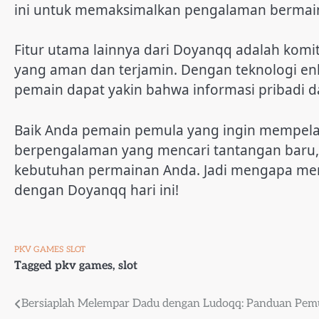
ini untuk memaksimalkan pengalaman bermai
Fitur utama lainnya dari Doyanqq adalah ko
yang aman dan terjamin. Dengan teknologi enk
pemain dapat yakin bahwa informasi pribadi d
Baik Anda pemain pemula yang ingin mempelaj
berpengalaman yang mencari tantangan baru
kebutuhan permainan Anda. Jadi mengapa men
dengan Doyanqq hari ini!
PKV GAMES
SLOT
Tagged
pkv games
,
slot
Post
Bersiaplah Melempar Dadu dengan Ludoqq: Panduan Pem