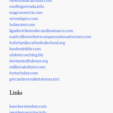
newsmedicaltoday.com
roofingnevada.info
magconnectx.com
synexispro.com
holayomi.com
ligadeciclismodecundinamarca.com
nashvilleworkerscompensationattorney.com
holyfamilycathedralschool.org
londonkiddy.com
ufabetcoaching.biz
davismindfulness.org
millionairebyte.com
fortechday.com
getcaminorealestateusa.xyz
Links
baeckereiweber.com
peoplemagazine.info