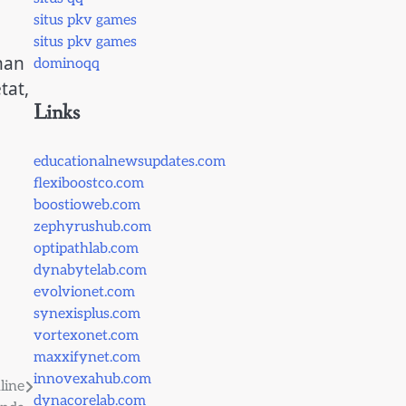
situs pkv games
situs pkv games
nan
dominoqq
tat,
Links
educationalnewsupdates.com
flexiboostco.com
boostioweb.com
zephyrushub.com
optipathlab.com
dynabytelab.com
evolvionet.com
synexisplus.com
vortexonet.com
maxxifynet.com
innovexahub.com
line
dynacorelab.com