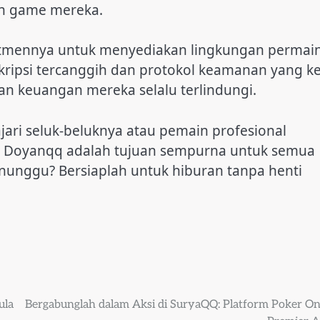
n game mereka.
mitmennya untuk menyediakan lingkungan permai
ripsi tercanggih dan protokol keamanan yang ke
an keuangan mereka selalu terlindungi.
ari seluk-beluknya atau pemain profesional
, Doyanqq adalah tujuan sempurna untuk semua
unggu? Bersiaplah untuk hiburan tanpa henti
ula
Bergabunglah dalam Aksi di SuryaQQ: Platform Poker On