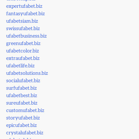
expertufabet.biz
fantasyufabet.biz
ufabetsiam.biz
swissufabet.biz
ufabetbusiness.biz
greenufabet.biz
ufabetcolor.biz
extraufabet.biz
ufabetlife.biz
ufabetsolutions.biz
socialufabet.biz
surfufabet.biz
ufabetbest.biz
sureufabet.biz
customufabet.biz
storyufabet.biz
epicufabet.biz
crystalufabet.biz