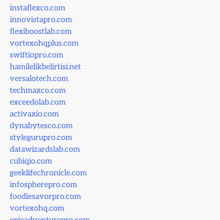
instaflexco.com
innovistapro.com
flexiboostlab.com
vortexohqplus.com
swiftiopro.com
hamilelikbelirtisi.net
versalotech.com
techmaxco.com
exceedolab.com
activaxio.com
dynabytesco.com
stylegurupro.com
datawizardslab.com
cubiqio.com
geeklifechronicle.com
infospherepro.com
foodiesavorpro.com
vortexohq.com