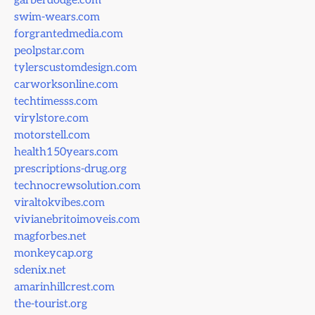
garberdodge.com
swim-wears.com
forgrantedmedia.com
peolpstar.com
tylerscustomdesign.com
carworksonline.com
techtimesss.com
virylstore.com
motorstell.com
health150years.com
prescriptions-drug.org
technocrewsolution.com
viraltokvibes.com
vivianebritoimoveis.com
magforbes.net
monkeycap.org
sdenix.net
amarinhillcrest.com
the-tourist.org