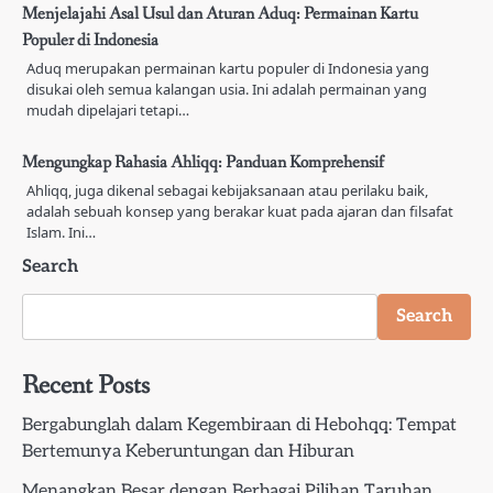
Menjelajahi Asal Usul dan Aturan Aduq: Permainan Kartu
Populer di Indonesia
Aduq merupakan permainan kartu populer di Indonesia yang
disukai oleh semua kalangan usia. Ini adalah permainan yang
mudah dipelajari tetapi…
Mengungkap Rahasia Ahliqq: Panduan Komprehensif
Ahliqq, juga dikenal sebagai kebijaksanaan atau perilaku baik,
adalah sebuah konsep yang berakar kuat pada ajaran dan filsafat
Islam. Ini…
Search
Search
Recent Posts
Bergabunglah dalam Kegembiraan di Hebohqq: Tempat
Bertemunya Keberuntungan dan Hiburan
Menangkan Besar dengan Berbagai Pilihan Taruhan