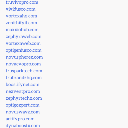
truvivopro.com
vividusco.com
vortexahq.com
zenithifyit.com
maxxiohub.com
zephyraweb.com
vortexaweb.com
optigeniusco.com
novuspherex.com
novaevopro.com
trusparktech.com
trubrandzhq.com
boostifynet.com
nexventpro.com
zephyrtechx.com
optigoxpert.com
novuswayz.com
actifypro.com
dynaboostx.com