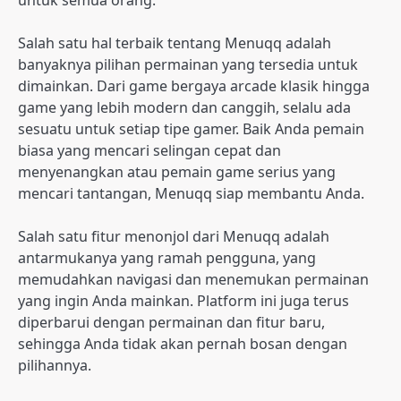
untuk semua orang.
Salah satu hal terbaik tentang Menuqq adalah
banyaknya pilihan permainan yang tersedia untuk
dimainkan. Dari game bergaya arcade klasik hingga
game yang lebih modern dan canggih, selalu ada
sesuatu untuk setiap tipe gamer. Baik Anda pemain
biasa yang mencari selingan cepat dan
menyenangkan atau pemain game serius yang
mencari tantangan, Menuqq siap membantu Anda.
Salah satu fitur menonjol dari Menuqq adalah
antarmukanya yang ramah pengguna, yang
memudahkan navigasi dan menemukan permainan
yang ingin Anda mainkan. Platform ini juga terus
diperbarui dengan permainan dan fitur baru,
sehingga Anda tidak akan pernah bosan dengan
pilihannya.