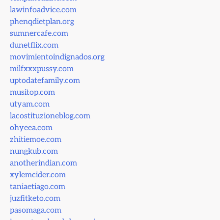
lawinfoadvice.com
phenqdietplan.org
sumnercafe.com
dunetflix.com
movimientoindignados.org
milfxxxpussy.com
uptodatefamily.com
musitop.com
utyam.com
lacostituzioneblog.com
ohyeea.com
zhitiemoe.com
nungkub.com
anotherindian.com
xylemcider.com
taniaetiago.com
juzfitketo.com
pasomaga.com