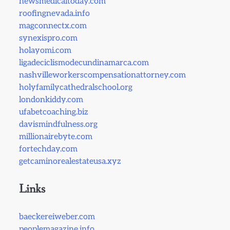
newsmedicaltoday.com
roofingnevada.info
magconnectx.com
synexispro.com
holayomi.com
ligadeciclismodecundinamarca.com
nashvilleworkerscompensationattorney.com
holyfamilycathedralschool.org
londonkiddy.com
ufabetcoaching.biz
davismindfulness.org
millionairebyte.com
fortechday.com
getcaminorealestateusa.xyz
Links
baeckereiweber.com
peoplemagazine.info