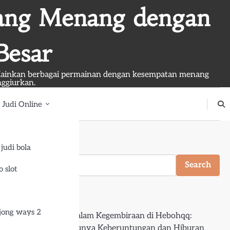
pang Menang dengan
Besar
 Mainkan berbagai permainan dengan kesempatan menang
nggiurkan.
s Judi Online
r Online
Search
han Bola
 judi bola
n
Search
 games
et88
 Slot Online
 slot
arqq
et
Recent Posts
ino99
ong ways 2
Bergabunglah dalam Kegembiraan di Hebohqq:
Tempat Bertemunya Keberuntungan dan Hiburan