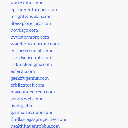
vortexohq.com
epicadventurepro.com
insightwavelab.com
lifeexplorerpro.com
novusgo.com
bytestormpro.com
wanderlustchrono.com
culturetrendlab.com
trendsensehub.com
ticktockenigma.com
eulerxr.com
geekifygenius.com
orbitextech.com
magconnecttech.com
zenifyweb.com
livetogel.co
genmatfiredoor.com
findlascegasproperties.com
healthhavenrobbie.com