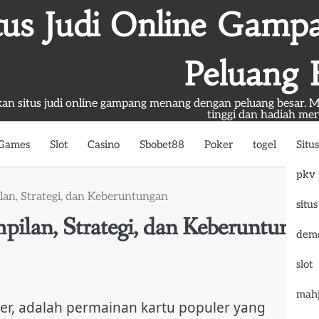
tus Judi Online Gam
Peluang 
an situs judi online gampang menang dengan peluang besar.
tinggi dan hadiah me
Games
Slot
Casino
Sbobet88
Poker
togel
Situ
Poke
pkv
an, Strategi, dan Keberuntungan
qq
Taru
situs
ilan, Strategi, dan Keberuntunga
pkv
sbob
Judi
demo
band
sbob
slot
dom
mahj
ker, adalah permainan kartu populer yang