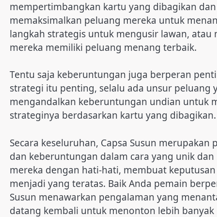
mempertimbangkan kartu yang dibagikan dan
memaksimalkan peluang mereka untuk menang
langkah strategis untuk mengusir lawan, ata
mereka memiliki peluang menang terbaik.
Tentu saja keberuntungan juga berperan pent
strategi itu penting, selalu ada unsur peluang
mengandalkan keberuntungan undian untuk m
strateginya berdasarkan kartu yang dibagikan.
Secara keseluruhan, Capsa Susun merupakan 
dan keberuntungan dalam cara yang unik dan
mereka dengan hati-hati, membuat keputusan
menjadi yang teratas. Baik Anda pemain berp
Susun menawarkan pengalaman yang menanta
datang kembali untuk menonton lebih banyak l