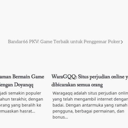
Bandar66 PKV: Game Terbaik untuk Penggemar Poker
laman Bermain Game
WaraGQQ: Situs perjudian online 
 dengan Doyanqq
dibicarakan semua orang
jadi semakin populer
Waragaqq adalah situs perjudian onli
ahun terakhir, dengan
yang telah mengambil internet denga
rang yang beralih ke
badai. Dengan antarmuka yang ramah
memuaskan hasrat…
pengguna, berbagai permainan, dan
bonus…