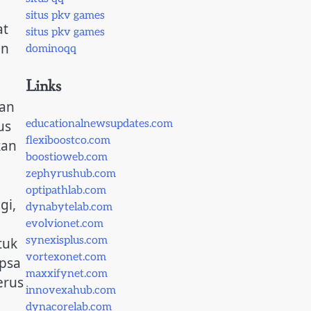
situs pkv games
at
situs pkv games
an
dominoqq
Links
dan
educationalnewsupdates.com
us
flexiboostco.com
kan
boostioweb.com
zephyrushub.com
optipathlab.com
gi,
dynabytelab.com
evolvionet.com
synexisplus.com
tuk
vortexonet.com
apsa
maxxifynet.com
erus
innovexahub.com
dynacorelab.com