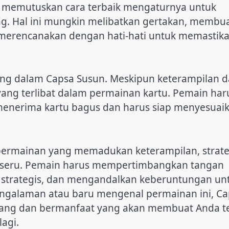
 memutuskan cara terbaik mengaturnya untuk
. Hal ini mungkin melibatkan gertakan, membu
u merencanakan dengan hati-hati untuk memastik
ing dalam Capsa Susun. Meskipun keterampilan 
 yang terlibat dalam permainan kartu. Pemain har
enerima kartu bagus dan harus siap menyesuai
permainan yang memadukan keterampilan, strate
 seru. Pemain harus mempertimbangkan tangan
 strategis, dan mengandalkan keberuntungan un
engalaman atau baru mengenal permainan ini, C
ng dan bermanfaat yang akan membuat Anda t
agi.