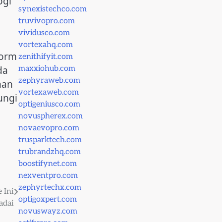
ogi
synexistechco.com
truvivopro.com
vividusco.com
vortexahq.com
form
zenithifyit.com
maxxiohub.com
da
zephyraweb.com
man
vortexaweb.com
ungi
optigeniusco.com
novuspherex.com
novaevopro.com
trusparktech.com
trubrandzhq.com
boostifynet.com
nexventpro.com
zephyrtechx.com
 Ini
optigoxpert.com
adai
novuswayz.com