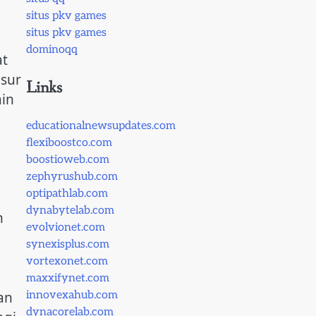
situs pkv games
situs pkv games
dominoqq
at
sur
Links
ain
educationalnewsupdates.com
flexiboostco.com
boostioweb.com
zephyrushub.com
optipathlab.com
dynabytelab.com
n
evolvionet.com
synexisplus.com
vortexonet.com
maxxifynet.com
an
innovexahub.com
dynacorelab.com