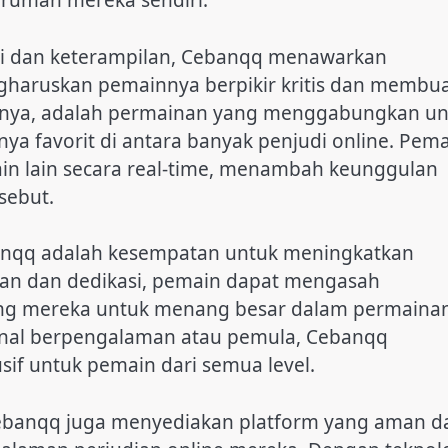
rumah mereka sendiri.
tegi dan keterampilan, Cebanqq menawarkan
haruskan pemainnya berpikir kritis dan membu
usnya, adalah permainan yang menggabungkan un
a favorit di antara banyak penjudi online. Pem
 lain secara real-time, menambah keunggulan
sebut.
anqq adalah kesempatan untuk meningkatkan
ihan dan dedikasi, pemain dapat mengasah
g mereka untuk menang besar dalam permaina
onal berpengalaman atau pemula, Cebanqq
if untuk pemain dari semua level.
Cebanqq juga menyediakan platform yang aman d