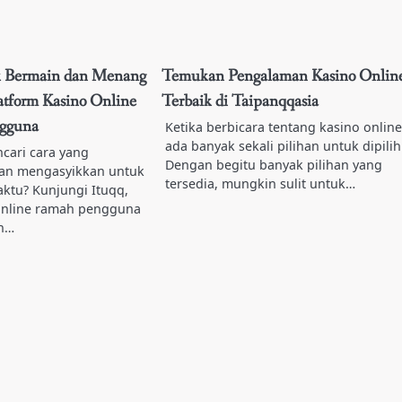
k Bermain dan Menang
Temukan Pengalaman Kasino Onlin
atform Kasino Online
Terbaik di Taipanqqasia
gguna
Ketika berbicara tentang kasino online
ada banyak sekali pilihan untuk dipilih
cari cara yang
Dengan begitu banyak pilihan yang
an mengasyikkan untuk
tersedia, mungkin sulit untuk…
ktu? Kunjungi Ituqq,
 online ramah pengguna
n…