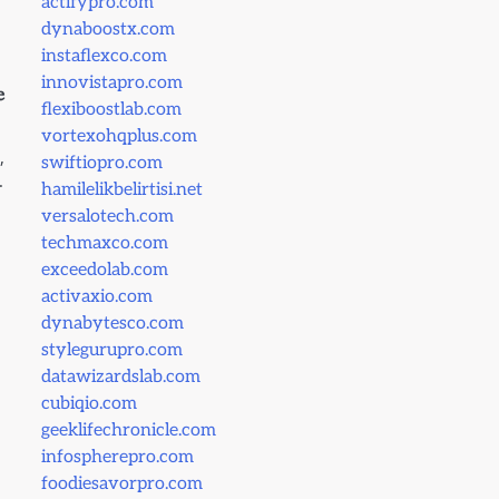
actifypro.com
dynaboostx.com
instaflexco.com
innovistapro.com
e
flexiboostlab.com
vortexohqplus.com
,
swiftiopro.com
.
hamilelikbelirtisi.net
versalotech.com
techmaxco.com
exceedolab.com
activaxio.com
dynabytesco.com
stylegurupro.com
datawizardslab.com
cubiqio.com
geeklifechronicle.com
infospherepro.com
foodiesavorpro.com