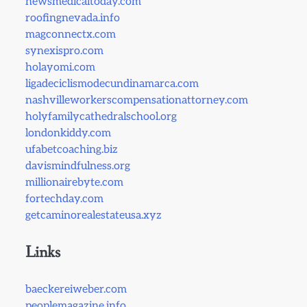
newsmedicaltoday.com
roofingnevada.info
magconnectx.com
synexispro.com
holayomi.com
ligadeciclismodecundinamarca.com
nashvilleworkerscompensationattorney.com
holyfamilycathedralschool.org
londonkiddy.com
ufabetcoaching.biz
davismindfulness.org
millionairebyte.com
fortechday.com
getcaminorealestateusa.xyz
Links
baeckereiweber.com
peoplemagazine.info