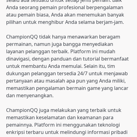
selalu ada sesuatu untuk setiap jenis pemain. Baik
Anda seorang pemain profesional berpengalaman
atau pemain biasa, Anda akan menemukan banyak
pilihan untuk menghibur Anda selama berjam-jam.
ChampionQQ tidak hanya menawarkan beragam
permainan, namun juga bangga menyediakan
layanan pelanggan terbaik. Platform ini mudah
dinavigasi, dengan panduan dan tutorial bermanfaat
untuk membantu Anda memulai. Selain itu, tim
dukungan pelanggan tersedia 24/7 untuk menjawab
pertanyaan atau masalah apa pun yang Anda miliki,
memastikan pengalaman bermain game yang lancar
dan menyenangkan.
ChampionQQ juga melakukan yang terbaik untuk
memastikan keselamatan dan keamanan para
pemainnya. Platform ini menggunakan teknologi
enkripsi terbaru untuk melindungi informasi pribadi