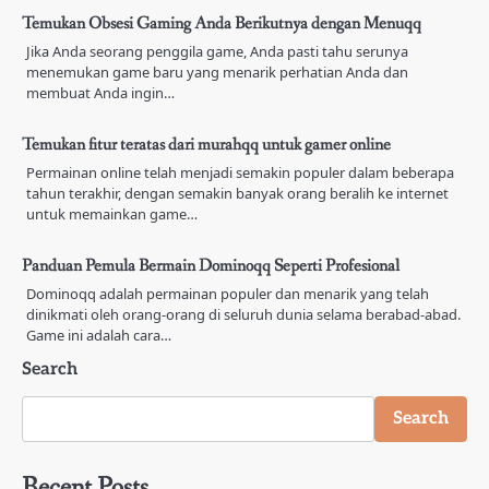
Temukan Obsesi Gaming Anda Berikutnya dengan Menuqq
Jika Anda seorang penggila game, Anda pasti tahu serunya
menemukan game baru yang menarik perhatian Anda dan
membuat Anda ingin…
Temukan fitur teratas dari murahqq untuk gamer online
Permainan online telah menjadi semakin populer dalam beberapa
tahun terakhir, dengan semakin banyak orang beralih ke internet
untuk memainkan game…
Panduan Pemula Bermain Dominoqq Seperti Profesional
Dominoqq adalah permainan populer dan menarik yang telah
dinikmati oleh orang-orang di seluruh dunia selama berabad-abad.
Game ini adalah cara…
Search
Search
Recent Posts