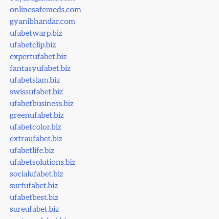
onlinesafemeds.com
gyanibhandar.com
ufabetwarp.biz
ufabetclip.biz
expertufabet.biz
fantasyufabet.biz
ufabetsiam.biz
swissufabet.biz
ufabetbusiness.biz
greenufabet.biz
ufabetcolor.biz
extraufabet.biz
ufabetlife.biz
ufabetsolutions.biz
socialufabet.biz
surfufabet.biz
ufabetbest.biz
sureufabet.biz