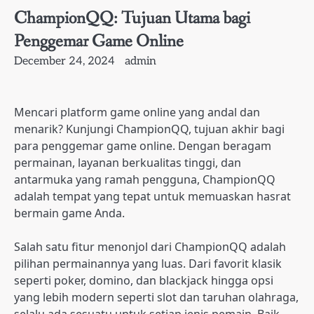
ChampionQQ: Tujuan Utama bagi
Penggemar Game Online
December 24, 2024
admin
Mencari platform game online yang andal dan
menarik? Kunjungi ChampionQQ, tujuan akhir bagi
para penggemar game online. Dengan beragam
permainan, layanan berkualitas tinggi, dan
antarmuka yang ramah pengguna, ChampionQQ
adalah tempat yang tepat untuk memuaskan hasrat
bermain game Anda.
Salah satu fitur menonjol dari ChampionQQ adalah
pilihan permainannya yang luas. Dari favorit klasik
seperti poker, domino, dan blackjack hingga opsi
yang lebih modern seperti slot dan taruhan olahraga,