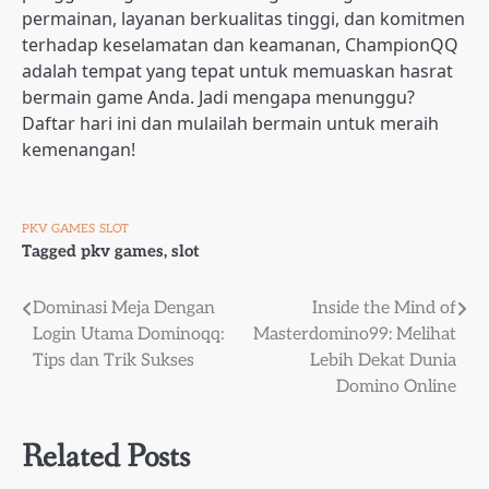
permainan, layanan berkualitas tinggi, dan komitmen
terhadap keselamatan dan keamanan, ChampionQQ
adalah tempat yang tepat untuk memuaskan hasrat
bermain game Anda. Jadi mengapa menunggu?
Daftar hari ini dan mulailah bermain untuk meraih
kemenangan!
PKV GAMES
SLOT
Tagged
pkv games
,
slot
Post
Dominasi Meja Dengan
Inside the Mind of
Login Utama Dominoqq:
Masterdomino99: Melihat
navigation
Tips dan Trik Sukses
Lebih Dekat Dunia
Domino Online
Related Posts