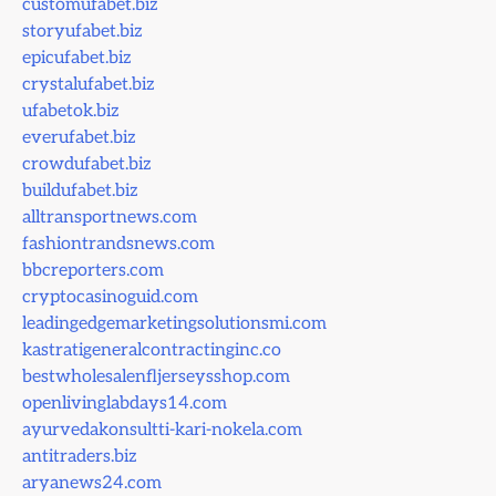
customufabet.biz
storyufabet.biz
epicufabet.biz
crystalufabet.biz
ufabetok.biz
everufabet.biz
crowdufabet.biz
buildufabet.biz
alltransportnews.com
fashiontrandsnews.com
bbcreporters.com
cryptocasinoguid.com
leadingedgemarketingsolutionsmi.com
kastratigeneralcontractinginc.co
bestwholesalenfljerseysshop.com
openlivinglabdays14.com
ayurvedakonsultti-kari-nokela.com
antitraders.biz
aryanews24.com