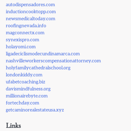
autodispensadores.com
inductioncooktopp.com
newsmedicaltoday.com
roofingnevada.info
magconnectx.com
synexispro.com
holayomi.com
ligadeciclismodecundinamarca.com
nashvilleworkerscompensationattorney.com
holyfamilycathedralschool.org
londonkiddy.com
ufabetcoaching.biz
davismindfulness.org
millionairebyte.com
fortechday.com
getcaminorealestateusa.xyz
Links