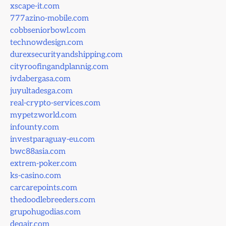
xscape-it.com
777azino-mobile.com
cobbseniorbowl.com
technowdesign.com
durexsecurityandshipping.com
cityroofingandplannig.com
ivdabergasa.com
juyultadesga.com
real-crypto-services.com
mypetzworld.com
infounty.com
investparaguay-eu.com
bwc88asia.com
extrem-poker.com
ks-casino.com
carcarepoints.com
thedoodlebreeders.com
grupohugodias.com
deqair.com