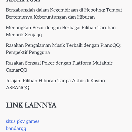
Bergabunglah dalam Kegembiraan di Hebohqq: Tempat
Bertemunya Keberuntungan dan Hiburan
Menangkan Besar dengan Berbagai Pilihan Taruhan
Menarik Senjaqq
Rasakan Pengalaman Musik Terbaik dengan PianoQQ:
Perspektif Pengguna
Rasakan Sensasi Poker dengan Platform Mutakhir
CamarQQ
Jelajahi Pilihan Hiburan Tanpa Akhir di Kasino
ASEANQQ
LINK LAINNYA
situs pkv games
bandarqq