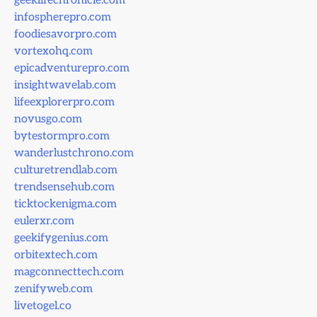
geeklifechronicle.com
infospherepro.com
foodiesavorpro.com
vortexohq.com
epicadventurepro.com
insightwavelab.com
lifeexplorerpro.com
novusgo.com
bytestormpro.com
wanderlustchrono.com
culturetrendlab.com
trendsensehub.com
ticktockenigma.com
eulerxr.com
geekifygenius.com
orbitextech.com
magconnecttech.com
zenifyweb.com
livetogel.co