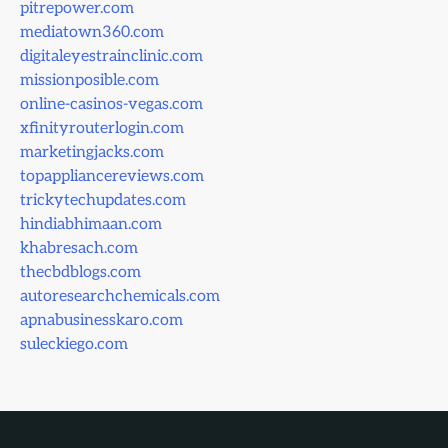
pitrepower.com
mediatown360.com
digitaleyestrainclinic.com
missionposible.com
online-casinos-vegas.com
xfinityrouterlogin.com
marketingjacks.com
topappliancereviews.com
trickytechupdates.com
hindiabhimaan.com
khabresach.com
thecbdblogs.com
autoresearchchemicals.com
apnabusinesskaro.com
suleckiego.com