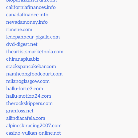
biopuraskinserum.com
californiafinances.info
canadafinance.info
nevadamoney.info
rimene.com
ledepanneur-pigalle.com
dvd-digest.net
theartistsmarketnola.com
chiranaplus.biz
stackspancakebar.com
namheongfoodcourt.com
milanoglasgow.com
hallu-forte3.com
hallu-motion24.com
therockskippers.com
granfoss.net
allindiacafela.com
alpineskiracing2007.com
casino-vulkan-online.net