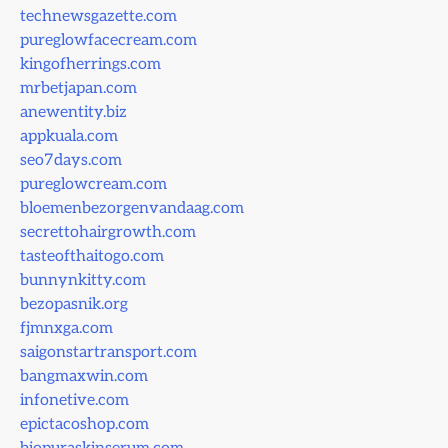
technewsgazette.com
pureglowfacecream.com
kingofherrings.com
mrbetjapan.com
anewentity.biz
appkuala.com
seo7days.com
pureglowcream.com
bloemenbezorgenvandaag.com
secrettohairgrowth.com
tasteofthaitogo.com
bunnynkitty.com
bezopasnik.org
fjmnxga.com
saigonstartransport.com
bangmaxwin.com
infonetive.com
epictacoshop.com