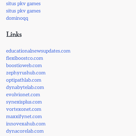
situs pkv games
situs pkv games
dominoqq
Links
educationalnewsupdates.com
flexiboostco.com
boostioweb.com
zephyrushub.com
optipathlab.com
dynabytelab.com
evolvionet.com
synexisplus.com
vortexonet.com
maxxifynet.com
innovexahub.com
dynacorelab.com