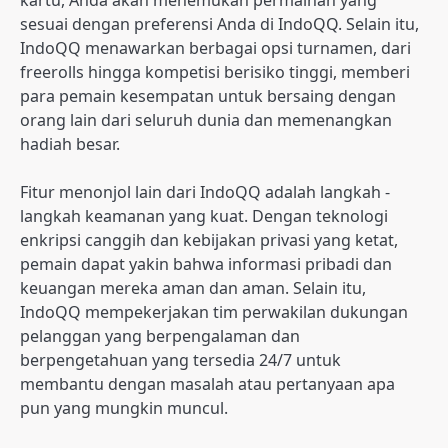
kartu, Anda akan menemukan permainan yang
sesuai dengan preferensi Anda di IndoQQ. Selain itu,
IndoQQ menawarkan berbagai opsi turnamen, dari
freerolls hingga kompetisi berisiko tinggi, memberi
para pemain kesempatan untuk bersaing dengan
orang lain dari seluruh dunia dan memenangkan
hadiah besar.
Fitur menonjol lain dari IndoQQ adalah langkah -
langkah keamanan yang kuat. Dengan teknologi
enkripsi canggih dan kebijakan privasi yang ketat,
pemain dapat yakin bahwa informasi pribadi dan
keuangan mereka aman dan aman. Selain itu,
IndoQQ mempekerjakan tim perwakilan dukungan
pelanggan yang berpengalaman dan
berpengetahuan yang tersedia 24/7 untuk
membantu dengan masalah atau pertanyaan apa
pun yang mungkin muncul.