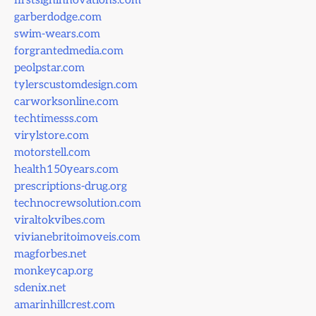
firstsigninnovations.com
garberdodge.com
swim-wears.com
forgrantedmedia.com
peolpstar.com
tylerscustomdesign.com
carworksonline.com
techtimesss.com
virylstore.com
motorstell.com
health150years.com
prescriptions-drug.org
technocrewsolution.com
viraltokvibes.com
vivianebritoimoveis.com
magforbes.net
monkeycap.org
sdenix.net
amarinhillcrest.com