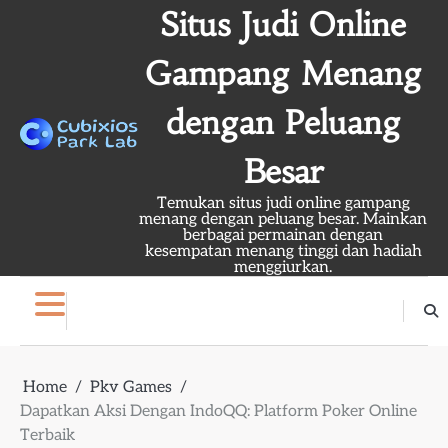
Skip
Situs Judi Online
to
content
Gampang Menang
dengan Peluang
Besar
Temukan situs judi online gampang
menang dengan peluang besar. Mainkan
berbagai permainan dengan
kesempatan menang tinggi dan hadiah
menggiurkan.
Home
Pkv Games
Dapatkan Aksi Dengan IndoQQ: Platform Poker Online
Terbaik