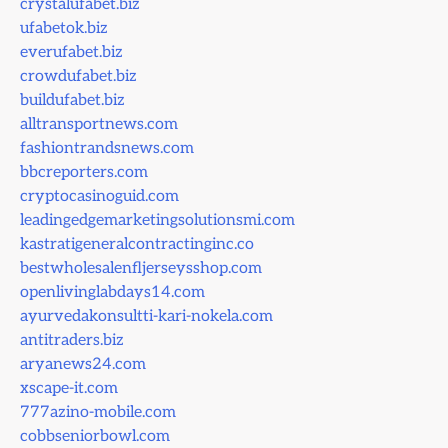
crystalufabet.biz
ufabetok.biz
everufabet.biz
crowdufabet.biz
buildufabet.biz
alltransportnews.com
fashiontrandsnews.com
bbcreporters.com
cryptocasinoguid.com
leadingedgemarketingsolutionsmi.com
kastratigeneralcontractinginc.co
bestwholesalenfljerseysshop.com
openlivinglabdays14.com
ayurvedakonsultti-kari-nokela.com
antitraders.biz
aryanews24.com
xscape-it.com
777azino-mobile.com
cobbseniorbowl.com