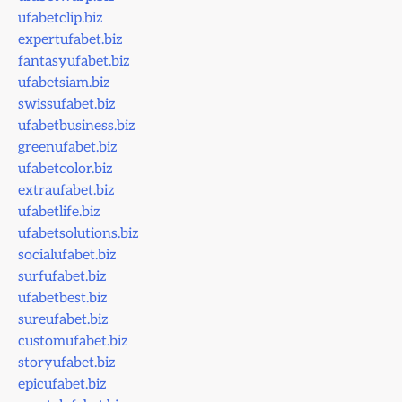
ufabetclip.biz
expertufabet.biz
fantasyufabet.biz
ufabetsiam.biz
swissufabet.biz
ufabetbusiness.biz
greenufabet.biz
ufabetcolor.biz
extraufabet.biz
ufabetlife.biz
ufabetsolutions.biz
socialufabet.biz
surfufabet.biz
ufabetbest.biz
sureufabet.biz
customufabet.biz
storyufabet.biz
epicufabet.biz