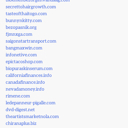
bloemenbezorgenvandaag.com
secrettohairgrowth.com
tasteofthaitogo.com
bunnynkitty.com
bezopasnik.org
fjmnxga.com
saigonstartransport.com
bangmaxwin.com
infonetive.com
epictacoshop.com
biopuraskinserum.com
californiafinances.info
canadafinance.info
nevadamoney.info
rimene.com
ledepanneur-pigalle.com
dvd-digest.net
theartistsmarketnola.com
chiranaplus.biz