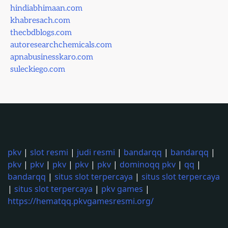
hindiabhimaan.com
khabresach.com
thecbdblogs.com
autoresearchchemicals.com
apnabusinesskaro.com
suleckiego.com
pkv
|
slot resmi
|
judi resmi
|
bandarqq
|
bandarqq
|
pkv
|
pkv
|
pkv
|
pkv
|
pkv
|
dominoqq pkv
|
qq
|
bandarqq
|
situs slot terpercaya
|
situs slot terpercaya
|
situs slot terpercaya
|
pkv games
|
https://hematqq.pkvgamesresmi.org/