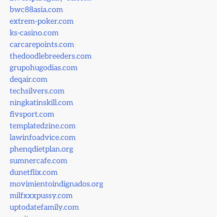
bwc88asia.com
extrem-poker.com
ks-casino.com
carcarepoints.com
thedoodlebreeders.com
grupohugodias.com
deqair.com
techsilvers.com
ningkatinskill.com
fivsport.com
templatedzine.com
lawinfoadvice.com
phenqdietplan.org
sumnercafe.com
dunetflix.com
movimientoindignados.org
milfxxxpussy.com
uptodatefamily.com