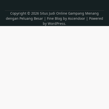
Copyright © 2026
Situs Judi Online Gampang Menang
dengan Peluang Besar
| Fine Blog by
Ascendoor
| Powered
by
WordPress
.