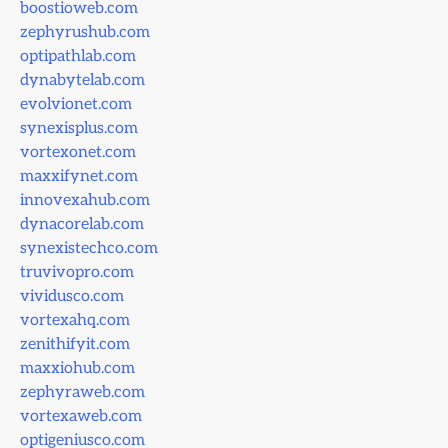
boostioweb.com
zephyrushub.com
optipathlab.com
dynabytelab.com
evolvionet.com
synexisplus.com
vortexonet.com
maxxifynet.com
innovexahub.com
dynacorelab.com
synexistechco.com
truvivopro.com
vividusco.com
vortexahq.com
zenithifyit.com
maxxiohub.com
zephyraweb.com
vortexaweb.com
optigeniusco.com