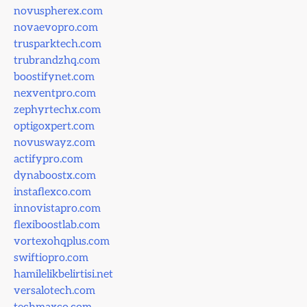
novuspherex.com
novaevopro.com
trusparktech.com
trubrandzhq.com
boostifynet.com
nexventpro.com
zephyrtechx.com
optigoxpert.com
novuswayz.com
actifypro.com
dynaboostx.com
instaflexco.com
innovistapro.com
flexiboostlab.com
vortexohqplus.com
swiftiopro.com
hamilelikbelirtisi.net
versalotech.com