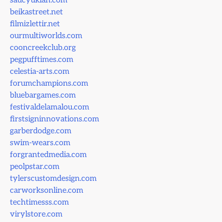
saucyukiah.com
beikastreet.net
filmizlettir.net
ourmultiworlds.com
cooncreekclub.org
pegpufftimes.com
celestia-arts.com
forumchampions.com
bluebargames.com
festivaldelamalou.com
firstsigninnovations.com
garberdodge.com
swim-wears.com
forgrantedmedia.com
peolpstar.com
tylerscustomdesign.com
carworksonline.com
techtimesss.com
virylstore.com