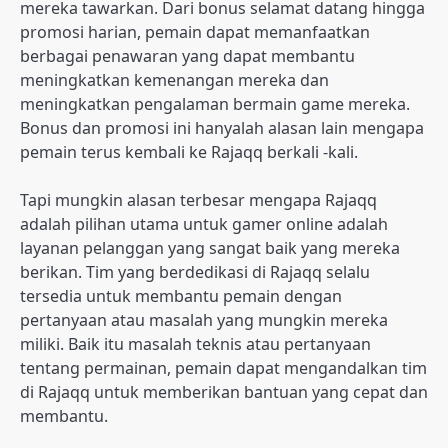
mereka tawarkan. Dari bonus selamat datang hingga
promosi harian, pemain dapat memanfaatkan
berbagai penawaran yang dapat membantu
meningkatkan kemenangan mereka dan
meningkatkan pengalaman bermain game mereka.
Bonus dan promosi ini hanyalah alasan lain mengapa
pemain terus kembali ke Rajaqq berkali -kali.
Tapi mungkin alasan terbesar mengapa Rajaqq
adalah pilihan utama untuk gamer online adalah
layanan pelanggan yang sangat baik yang mereka
berikan. Tim yang berdedikasi di Rajaqq selalu
tersedia untuk membantu pemain dengan
pertanyaan atau masalah yang mungkin mereka
miliki. Baik itu masalah teknis atau pertanyaan
tentang permainan, pemain dapat mengandalkan tim
di Rajaqq untuk memberikan bantuan yang cepat dan
membantu.