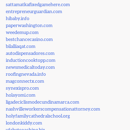
sattamatkafixedgamehere.com
entrepreneurguardian.com
hibaby.info
paperwashington.com
weedemup.com
bestchancecasino.com
bilalliaqat.com
autodispensadores.com
inductioncooktopp.com
newsmedicaltoday.com
roofingnevada.info
magconnectx.com
synexispro.com
holayomi.com
ligadeciclismodecundinamarca.com
nashvilleworkerscompensationattorney.com
holyfamilycathedralschool.org
londonkiddy.com