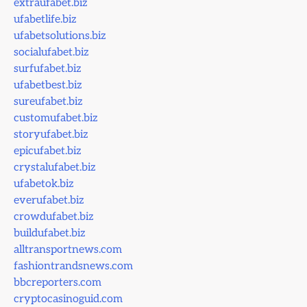
extraufabet.biz
ufabetlife.biz
ufabetsolutions.biz
socialufabet.biz
surfufabet.biz
ufabetbest.biz
sureufabet.biz
customufabet.biz
storyufabet.biz
epicufabet.biz
crystalufabet.biz
ufabetok.biz
everufabet.biz
crowdufabet.biz
buildufabet.biz
alltransportnews.com
fashiontrandsnews.com
bbcreporters.com
cryptocasinoguid.com