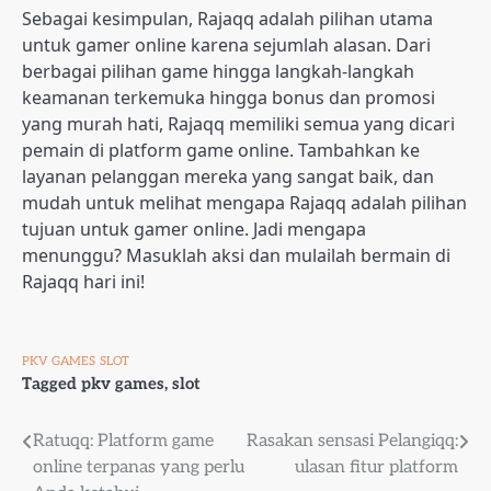
Sebagai kesimpulan, Rajaqq adalah pilihan utama
untuk gamer online karena sejumlah alasan. Dari
berbagai pilihan game hingga langkah-langkah
keamanan terkemuka hingga bonus dan promosi
yang murah hati, Rajaqq memiliki semua yang dicari
pemain di platform game online. Tambahkan ke
layanan pelanggan mereka yang sangat baik, dan
mudah untuk melihat mengapa Rajaqq adalah pilihan
tujuan untuk gamer online. Jadi mengapa
menunggu? Masuklah aksi dan mulailah bermain di
Rajaqq hari ini!
PKV GAMES
SLOT
Tagged
pkv games
,
slot
Post
Ratuqq: Platform game
Rasakan sensasi Pelangiqq:
online terpanas yang perlu
ulasan fitur platform
navigation