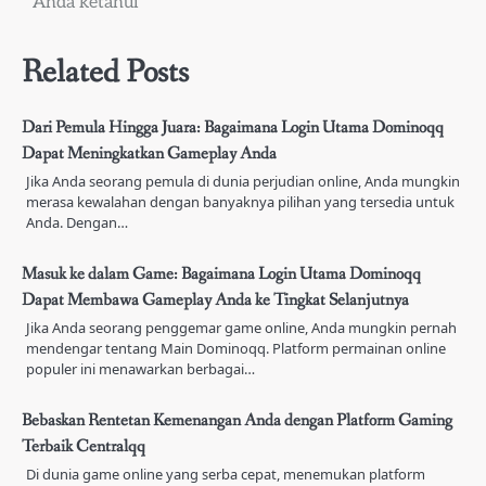
Anda ketahui
Related Posts
Dari Pemula Hingga Juara: Bagaimana Login Utama Dominoqq
Dapat Meningkatkan Gameplay Anda
Jika Anda seorang pemula di dunia perjudian online, Anda mungkin
merasa kewalahan dengan banyaknya pilihan yang tersedia untuk
Anda. Dengan…
Masuk ke dalam Game: Bagaimana Login Utama Dominoqq
Dapat Membawa Gameplay Anda ke Tingkat Selanjutnya
Jika Anda seorang penggemar game online, Anda mungkin pernah
mendengar tentang Main Dominoqq. Platform permainan online
populer ini menawarkan berbagai…
Bebaskan Rentetan Kemenangan Anda dengan Platform Gaming
Terbaik Centralqq
Di dunia game online yang serba cepat, menemukan platform