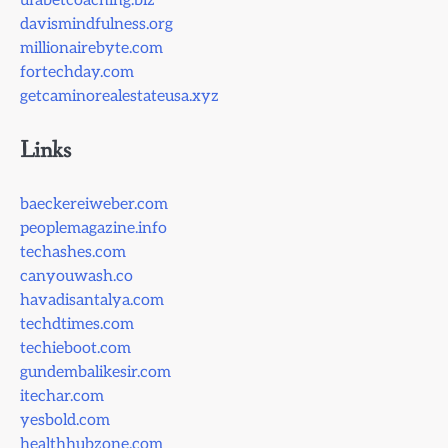
ufabetcoaching.biz
davismindfulness.org
millionairebyte.com
fortechday.com
getcaminorealestateusa.xyz
Links
baeckereiweber.com
peoplemagazine.info
techashes.com
canyouwash.co
havadisantalya.com
techdtimes.com
techieboot.com
gundembalikesir.com
itechar.com
yesbold.com
healthhubzone.com