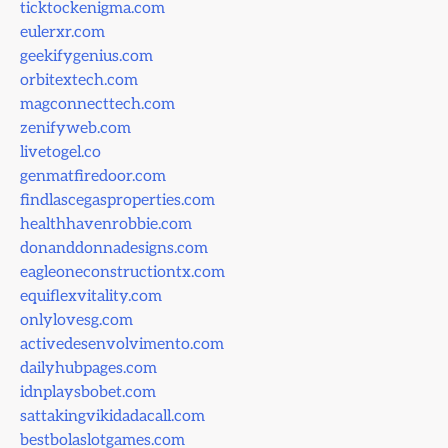
ticktockenigma.com
eulerxr.com
geekifygenius.com
orbitextech.com
magconnecttech.com
zenifyweb.com
livetogel.co
genmatfiredoor.com
findlascegasproperties.com
healthhavenrobbie.com
donanddonnadesigns.com
eagleoneconstructiontx.com
equiflexvitality.com
onlylovesg.com
activedesenvolvimento.com
dailyhubpages.com
idnplaysbobet.com
sattakingvikidadacall.com
bestbolaslotgames.com