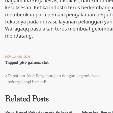
bagaimana kerja keras, dedikasi, dan komit
kesuksesan. Ketika industri terus berkembang
memberikan para pemain pengalaman perjudia
fokusnya pada inovasi, layanan pelanggan yan
Waragaqq pasti akan terus membuat gelombang 
mendatang.
PKV GAMES
SLOT
Tagged
pkv games
,
slot
Post
Dapatkan Aksi: Bergabunglah dengan kegembiraan
pokerpelangi hari ini!
navigation
Related Posts