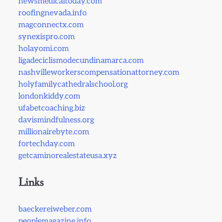
newsmedicaltoday.com
roofingnevada.info
magconnectx.com
synexispro.com
holayomi.com
ligadeciclismodecundinamarca.com
nashvilleworkerscompensationattorney.com
holyfamilycathedralschool.org
londonkiddy.com
ufabetcoaching.biz
davismindfulness.org
millionairebyte.com
fortechday.com
getcaminorealestateusa.xyz
Links
baeckereiweber.com
peoplemagazine.info