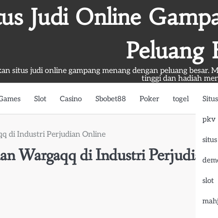
tus Judi Online Gam
Peluang 
an situs judi online gampang menang dengan peluang besar.
tinggi dan hadiah me
Games
Slot
Casino
Sbobet88
Poker
togel
Situ
Poke
pkv
q di Industri Perjudian Online
qq
Taru
situs
nan Wargaqq di Industri Perjudian
pkv
sbob
Judi
demo
band
sbob
slot
dom
mahj