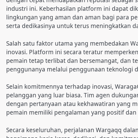
dengan cepat mendapatkan reputasi sebagai sal
industri ini. Keberhasilan platform ini dapa
lingkungan yang aman dan aman bagi para pe
serta dedikasinya untuk terus meningkatkan
Salah satu faktor utama yang membedakan Wa
inovasi. Platform ini secara teratur memperk
pemain tetap terlibat dan bersemangat, dan 
penggunanya melalui penggunaan teknologi da
Selain komitmennya terhadap inovasi, Warag
pelanggan yang luar biasa. Tim agen dukunga
dengan pertanyaan atau kekhawatiran yang mu
pemain memiliki pengalaman yang positif da
Secara keseluruhan, perjalanan Wargaqq dalam