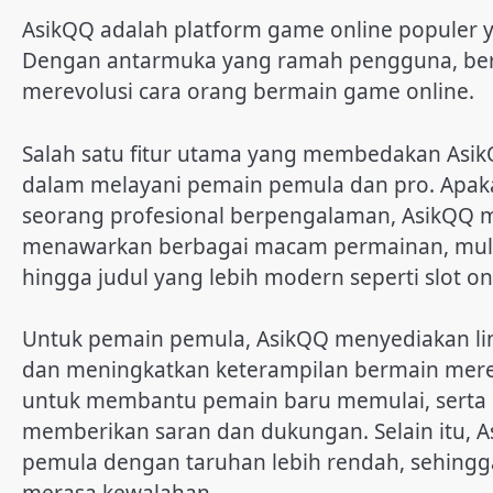
AsikQQ adalah platform game online populer 
Dengan antarmuka yang ramah pengguna, berag
merevolusi cara orang bermain game online.
Salah satu fitur utama yang membedakan Asik
dalam melayani pemain pemula dan pro. Apa
seorang profesional berpengalaman, AsikQQ me
menawarkan berbagai macam permainan, mulai 
hingga judul yang lebih modern seperti slot on
Untuk pemain pemula, AsikQQ menyediakan l
dan meningkatkan keterampilan bermain merek
untuk membantu pemain baru memulai, serta 
memberikan saran dan dukungan. Selain itu,
pemula dengan taruhan lebih rendah, sehin