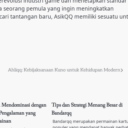
revolusi industri game dan menetapkan standar
a seorang pemula yang ingin meningkatkan
ari tantangan baru, AsikQQ memiliki sesuatu un
Ahliqq: Kebijaksanaan Kuno untuk Kehidupan Modern
k Mendominasi dengan
Tips dan Strategi Menang Besar di
Pengalaman yang
Bandarqq
ainan
Bandarqq merupakan permainan kart
populer yang mendapat banyak perha