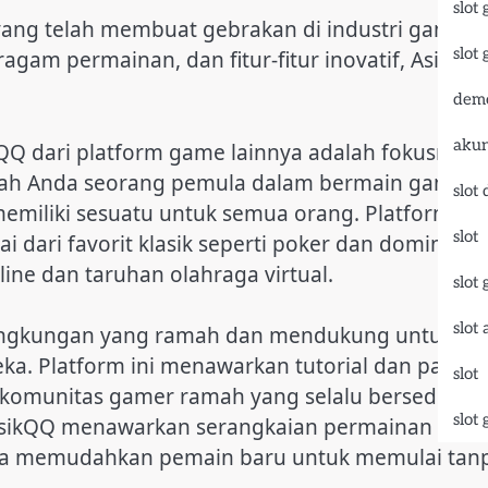
qiu 
slot
yang telah membuat gebrakan di industri game.
dom
slot 
am permainan, dan fitur-fitur inovatif, AsikQQ
qq
demo
qq
akun
QQ dari platform game lainnya adalah fokusnya
kah Anda seorang pemula dalam bermain game a
qq
slot
miliki sesuatu untuk semua orang. Platform ini
poke
slot
dari favorit klasik seperti poker dan domino
line dan taruhan olahraga virtual.
dom
slot 
band
slot
ingkungan yang ramah dan mendukung untuk bel
a. Platform ini menawarkan tutorial dan pandu
slot
komunitas gamer ramah yang selalu bersedia
slot 
 AsikQQ menawarkan serangkaian permainan ram
gga memudahkan pemain baru untuk memulai tan