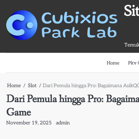
Skip
Si
to
content
Temuk
Home
Pkv 
Home
Slot
Dari Pemula hingga Pro: Bagaimana AsikQ
Dari Pemula hingga Pro: Bagaim
Game
November 19, 2025
admin