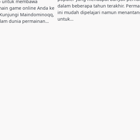
ap untuk membawa
dalam beberapa tahun terakhir. Perm
ain game online Anda ke
ini mudah dipelajari namun menantan
? Kunjungi Maindominoqq,
untuk…
lam dunia permainan…