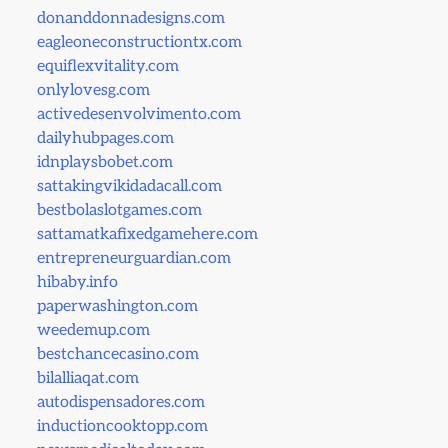
donanddonnadesigns.com
eagleoneconstructiontx.com
equiflexvitality.com
onlylovesg.com
activedesenvolvimento.com
dailyhubpages.com
idnplaysbobet.com
sattakingvikidadacall.com
bestbolaslotgames.com
sattamatkafixedgamehere.com
entrepreneurguardian.com
hibaby.info
paperwashington.com
weedemup.com
bestchancecasino.com
bilalliaqat.com
autodispensadores.com
inductioncooktopp.com