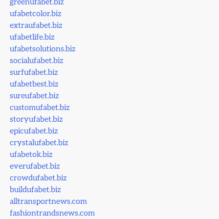
greenufabet.biz
ufabetcolor.biz
extraufabet.biz
ufabetlife.biz
ufabetsolutions.biz
socialufabet.biz
surfufabet.biz
ufabetbest.biz
sureufabet.biz
customufabet.biz
storyufabet.biz
epicufabet.biz
crystalufabet.biz
ufabetok.biz
everufabet.biz
crowdufabet.biz
buildufabet.biz
alltransportnews.com
fashiontrandsnews.com