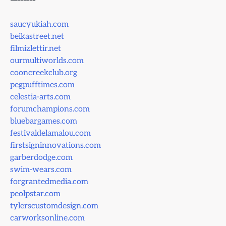
saucyukiah.com
beikastreet.net
filmizlettir.net
ourmultiworlds.com
cooncreekclub.org
pegpufftimes.com
celestia-arts.com
forumchampions.com
bluebargames.com
festivaldelamalou.com
firstsigninnovations.com
garberdodge.com
swim-wears.com
forgrantedmedia.com
peolpstar.com
tylerscustomdesign.com
carworksonline.com