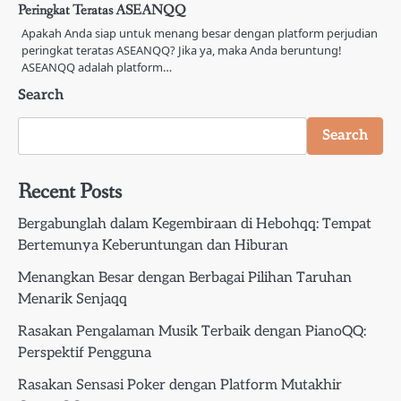
Peringkat Teratas ASEANQQ
Apakah Anda siap untuk menang besar dengan platform perjudian
peringkat teratas ASEANQQ? Jika ya, maka Anda beruntung!
ASEANQQ adalah platform…
Search
Search
Recent Posts
Bergabunglah dalam Kegembiraan di Hebohqq: Tempat
Bertemunya Keberuntungan dan Hiburan
Menangkan Besar dengan Berbagai Pilihan Taruhan
Menarik Senjaqq
Rasakan Pengalaman Musik Terbaik dengan PianoQQ:
Perspektif Pengguna
Rasakan Sensasi Poker dengan Platform Mutakhir