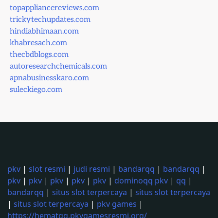
topappliancereviews.com
trickytechupdates.com
hindiabhimaan.com
khabresach.com
thecbdblogs.com
autoresearchchemicals.com
apnabusinesskaro.com
suleckiego.com
pkv
|
slot resmi
|
judi resmi
|
bandarqq
|
bandarqq
|
pkv
|
pkv
|
pkv
|
pkv
|
pkv
|
dominoqq pkv
|
qq
|
bandarqq
|
situs slot terpercaya
|
situs slot terpercaya
|
situs slot terpercaya
|
pkv games
|
https://hematqq.pkvgamesresmi.org/