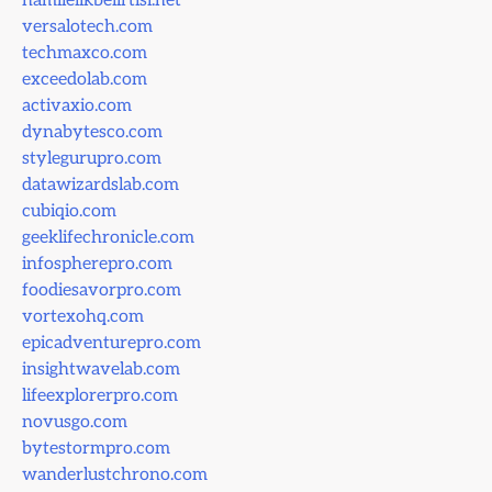
hamilelikbelirtisi.net
versalotech.com
techmaxco.com
exceedolab.com
activaxio.com
dynabytesco.com
stylegurupro.com
datawizardslab.com
cubiqio.com
geeklifechronicle.com
infospherepro.com
foodiesavorpro.com
vortexohq.com
epicadventurepro.com
insightwavelab.com
lifeexplorerpro.com
novusgo.com
bytestormpro.com
wanderlustchrono.com