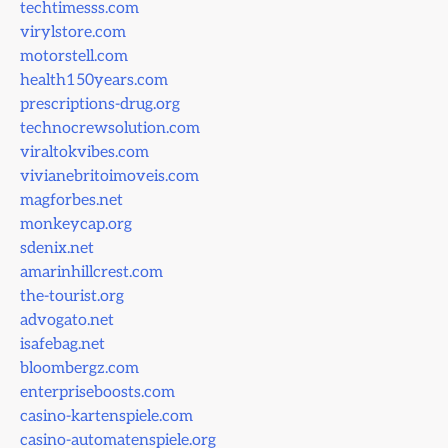
techtimesss.com
virylstore.com
motorstell.com
health150years.com
prescriptions-drug.org
technocrewsolution.com
viraltokvibes.com
vivianebritoimoveis.com
magforbes.net
monkeycap.org
sdenix.net
amarinhillcrest.com
the-tourist.org
advogato.net
isafebag.net
bloombergz.com
enterpriseboosts.com
casino-kartenspiele.com
casino-automatenspiele.org