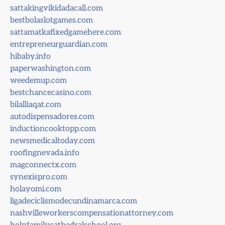
sattakingvikidadacall.com
bestbolaslotgames.com
sattamatkafixedgamehere.com
entrepreneurguardian.com
hibaby.info
paperwashington.com
weedemup.com
bestchancecasino.com
bilalliaqat.com
autodispensadores.com
inductioncooktopp.com
newsmedicaltoday.com
roofingnevada.info
magconnectx.com
synexispro.com
holayomi.com
ligadeciclismodecundinamarca.com
nashvilleworkerscompensationattorney.com