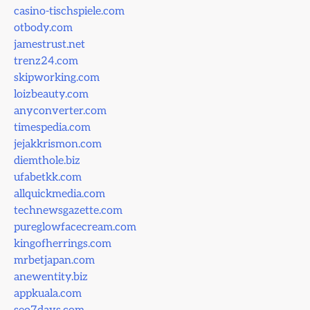
casino-tischspiele.com
otbody.com
jamestrust.net
trenz24.com
skipworking.com
loizbeauty.com
anyconverter.com
timespedia.com
jejakkrismon.com
diemthole.biz
ufabetkk.com
allquickmedia.com
technewsgazette.com
pureglowfacecream.com
kingofherrings.com
mrbetjapan.com
anewentity.biz
appkuala.com