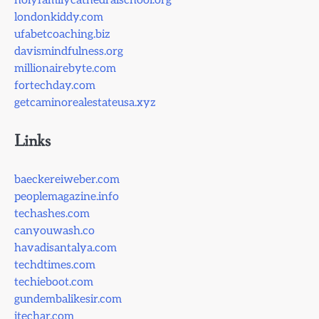
holyfamilycathedralschool.org
londonkiddy.com
ufabetcoaching.biz
davismindfulness.org
millionairebyte.com
fortechday.com
getcaminorealestateusa.xyz
Links
baeckereiweber.com
peoplemagazine.info
techashes.com
canyouwash.co
havadisantalya.com
techdtimes.com
techieboot.com
gundembalikesir.com
itechar.com