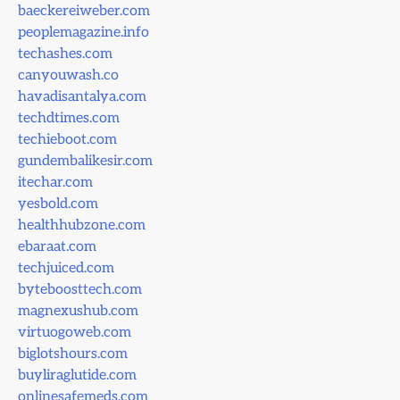
baeckereiweber.com
peoplemagazine.info
techashes.com
canyouwash.co
havadisantalya.com
techdtimes.com
techieboot.com
gundembalikesir.com
itechar.com
yesbold.com
healthhubzone.com
ebaraat.com
techjuiced.com
byteboosttech.com
magnexushub.com
virtuogoweb.com
biglotshours.com
buyliraglutide.com
onlinesafemeds.com