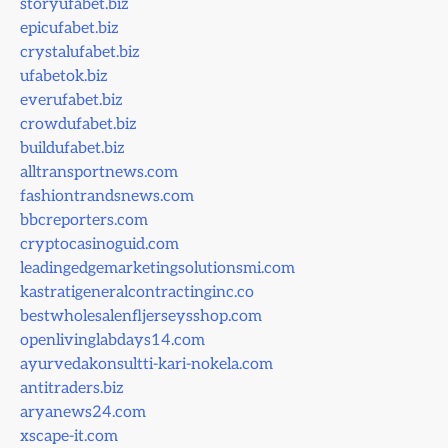
storyufabet.biz
epicufabet.biz
crystalufabet.biz
ufabetok.biz
everufabet.biz
crowdufabet.biz
buildufabet.biz
alltransportnews.com
fashiontrandsnews.com
bbcreporters.com
cryptocasinoguid.com
leadingedgemarketingsolutionsmi.com
kastratigeneralcontractinginc.co
bestwholesalenfljerseysshop.com
openlivinglabdays14.com
ayurvedakonsultti-kari-nokela.com
antitraders.biz
aryanews24.com
xscape-it.com