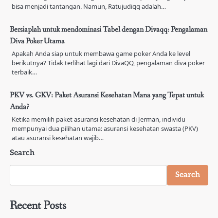
bisa menjadi tantangan. Namun, Ratujudiqq adalah…
Bersiaplah untuk mendominasi Tabel dengan Divaqq: Pengalaman
Diva Poker Utama
Apakah Anda siap untuk membawa game poker Anda ke level
berikutnya? Tidak terlihat lagi dari DivaQQ, pengalaman diva poker
terbaik…
PKV vs. GKV: Paket Asuransi Kesehatan Mana yang Tepat untuk
Anda?
Ketika memilih paket asuransi kesehatan di Jerman, individu
mempunyai dua pilihan utama: asuransi kesehatan swasta (PKV)
atau asuransi kesehatan wajib…
Search
Search
Recent Posts