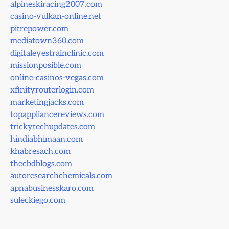
alpineskiracing2007.com
casino-vulkan-online.net
pitrepower.com
mediatown360.com
digitaleyestrainclinic.com
missionposible.com
online-casinos-vegas.com
xfinityrouterlogin.com
marketingjacks.com
topappliancereviews.com
trickytechupdates.com
hindiabhimaan.com
khabresach.com
thecbdblogs.com
autoresearchchemicals.com
apnabusinesskaro.com
suleckiego.com