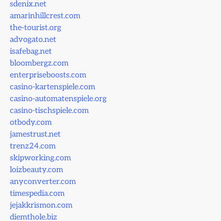
sdenix.net
amarinhillcrest.com
the-tourist.org
advogato.net
isafebag.net
bloombergz.com
enterpriseboosts.com
casino-kartenspiele.com
casino-automatenspiele.org
casino-tischspiele.com
otbody.com
jamestrust.net
trenz24.com
skipworking.com
loizbeauty.com
anyconverter.com
timespedia.com
jejakkrismon.com
diemthole.biz