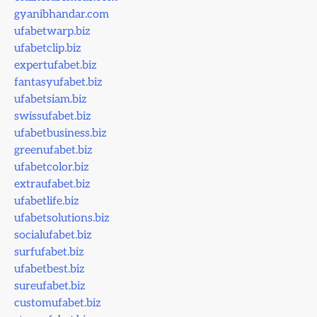
gyanibhandar.com
ufabetwarp.biz
ufabetclip.biz
expertufabet.biz
fantasyufabet.biz
ufabetsiam.biz
swissufabet.biz
ufabetbusiness.biz
greenufabet.biz
ufabetcolor.biz
extraufabet.biz
ufabetlife.biz
ufabetsolutions.biz
socialufabet.biz
surfufabet.biz
ufabetbest.biz
sureufabet.biz
customufabet.biz