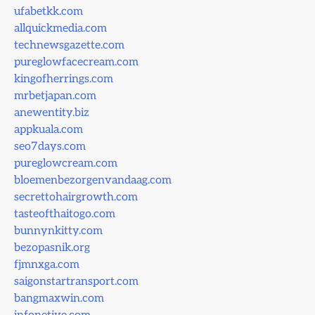
ufabetkk.com
allquickmedia.com
technewsgazette.com
pureglowfacecream.com
kingofherrings.com
mrbetjapan.com
anewentity.biz
appkuala.com
seo7days.com
pureglowcream.com
bloemenbezorgenvandaag.com
secrettohairgrowth.com
tasteofthaitogo.com
bunnynkitty.com
bezopasnik.org
fjmnxga.com
saigonstartransport.com
bangmaxwin.com