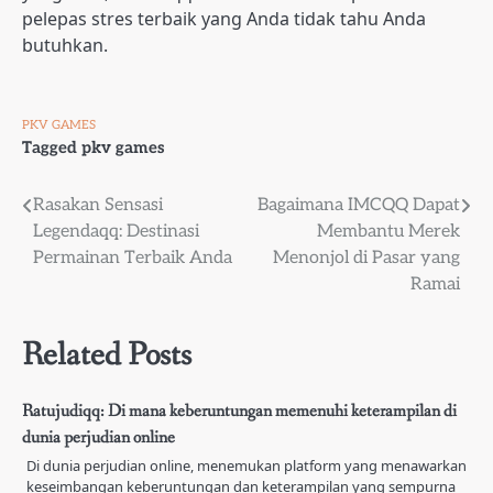
pelepas stres terbaik yang Anda tidak tahu Anda
butuhkan.
PKV GAMES
Tagged
pkv games
Post
Rasakan Sensasi
Bagaimana IMCQQ Dapat
Legendaqq: Destinasi
Membantu Merek
navigation
Permainan Terbaik Anda
Menonjol di Pasar yang
Ramai
Related Posts
Ratujudiqq: Di mana keberuntungan memenuhi keterampilan di
dunia perjudian online
Di dunia perjudian online, menemukan platform yang menawarkan
keseimbangan keberuntungan dan keterampilan yang sempurna