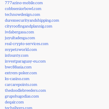
777azino-mobile.com
cobbseniorbowl.com
technowdesign.com
durexsecurityandshipping.com
cityroofingandplannig.com
ivdabergasa.com
juyultadesga.com
real-crypto-services.com
mypetzworld.com
infounty.com
investparaguay-eu.com
bwc88asia.com
extrem-poker.com
ks-casino.com
carcarepoints.com
thedoodlebreeders.com
grupohugodias.com
deqair.com
techsilvers.com