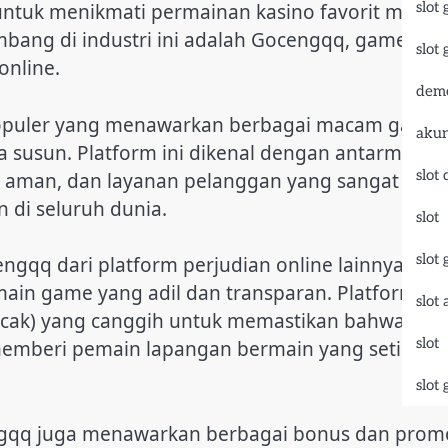
qiu 
slot
ntuk menikmati permainan kasino favorit merek
bang di industri ini adalah Gocengqq, game-
dom
slot 
online.
qq
demo
populer yang menawarkan berbagai macam game,
qq
akun
 susun. Platform ini dikenal dengan antarmuka
qq
slot
aman, dan layanan pelanggan yang sangat baik,
 di seluruh dunia.
poke
slot
dom
slot 
gqq dari platform perjudian online lainnya ada
n game yang adil dan transparan. Platform ini
band
slot
cak) yang canggih untuk memastikan bahwa se
slot
memberi pemain lapangan bermain yang setinggi
slot 
ngqq juga menawarkan berbagai bonus dan prom