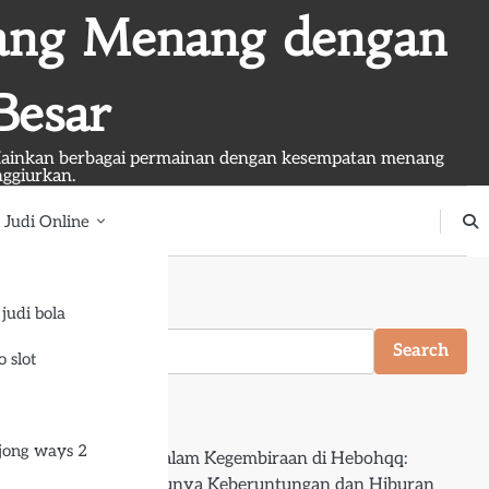
pang Menang dengan
Besar
 Mainkan berbagai permainan dengan kesempatan menang
nggiurkan.
s Judi Online
r Online
Search
han Bola
 judi bola
Search
 games
et88
 Slot Online
 slot
arqq
et
Recent Posts
ino99
ong ways 2
Bergabunglah dalam Kegembiraan di Hebohqq:
Tempat Bertemunya Keberuntungan dan Hiburan