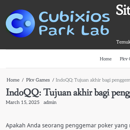
Skip
Si
to
content
Temuk
Home
Pkv 
Home
Pkv Games
IndoQQ: Tujuan akhir bagi pengge
IndoQQ: Tujuan akhir bagi peng
March 15, 2025
admin
Apakah Anda seorang penggemar poker yang m