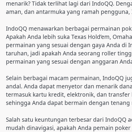
menarik? Tidak terlihat lagi dari IndoQQ. De
aman, dan antarmuka yang ramah pengguna, 
IndoQQ menawarkan berbagai permainan poker
Apakah Anda lebih suka Texas Hold’em, Omaha
permainan yang sesuai dengan gaya Anda di I
taruhan, jadi apakah Anda seorang roller tin
permainan yang sesuai dengan anggaran Anda
Selain berbagai macam permainan, IndoQQ j
andal. Anda dapat menyetor dan menarik dan
termasuk kartu kredit, elektronik, dan transfe
sehingga Anda dapat bermain dengan tenang
Salah satu keuntungan terbesar dari IndoQQ 
mudah dinavigasi, apakah Anda pemain poker