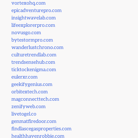
vortexohq.com
epicadventurepro.com
insightwavelab.com
lifeexplorerpro.com
novusgo.com
bytestormpro.com
wanderlustchrono.com
culturetrendlab.com
trendsensehub.com
ticktockenigma.com
eulerxr.com
geekifygenius.com
orbitextech.com
magconnecttech.com
zenifyweb.com
livetogel.co
genmatfiredoor.com
findlascegasproperties.com
healthhavenrobbie.com