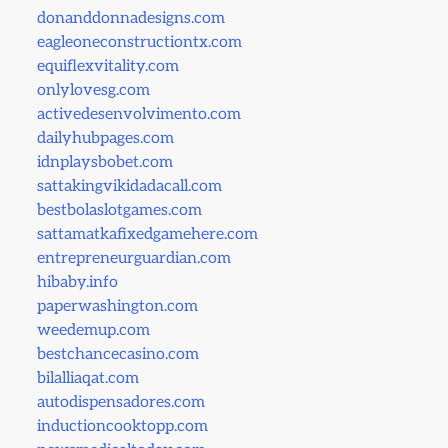
donanddonnadesigns.com
eagleoneconstructiontx.com
equiflexvitality.com
onlylovesg.com
activedesenvolvimento.com
dailyhubpages.com
idnplaysbobet.com
sattakingvikidadacall.com
bestbolaslotgames.com
sattamatkafixedgamehere.com
entrepreneurguardian.com
hibaby.info
paperwashington.com
weedemup.com
bestchancecasino.com
bilalliaqat.com
autodispensadores.com
inductioncooktopp.com