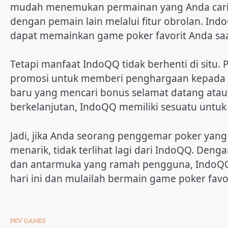
mudah menemukan permainan yang Anda cari,
dengan pemain lain melalui fitur obrolan. Ind
dapat memainkan game poker favorit Anda saa
Tetapi manfaat IndoQQ tidak berhenti di situ.
promosi untuk memberi penghargaan kepada 
baru yang mencari bonus selamat datang atau
berkelanjutan, IndoQQ memiliki sesuatu untu
Jadi, jika Anda seorang penggemar poker yang
menarik, tidak terlihat lagi dari IndoQQ. De
dan antarmuka yang ramah pengguna, IndoQQ 
hari ini dan mulailah bermain game poker fav
PKV GAMES