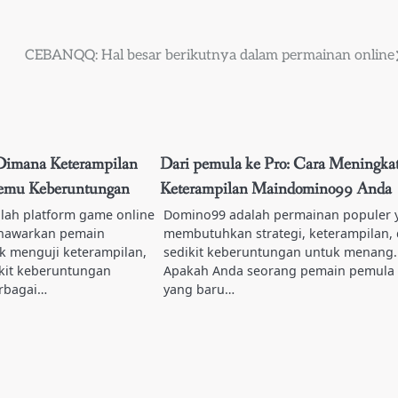
CEBANQQ: Hal besar berikutnya dalam permainan online
imana Keterampilan
Dari pemula ke Pro: Cara Meningka
rtemu Keberuntungan
Keterampilan Maindomino99 Anda
ah platform game online
Domino99 adalah permainan populer 
nawarkan pemain
membutuhkan strategi, keterampilan,
k menguji keterampilan,
sedikit keberuntungan untuk menang.
ikit keberuntungan
Apakah Anda seorang pemain pemula
rbagai…
yang baru…