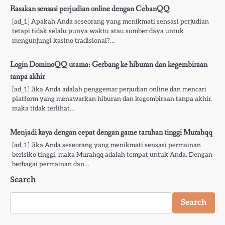
Rasakan sensasi perjudian online dengan CebanQQ
[ad_1] Apakah Anda seseorang yang menikmati sensasi perjudian
tetapi tidak selalu punya waktu atau sumber daya untuk
mengunjungi kasino tradisional?…
Login DominoQQ utama: Gerbang ke hiburan dan kegembiraan
tanpa akhir
[ad_1] Jika Anda adalah penggemar perjudian online dan mencari
platform yang menawarkan hiburan dan kegembiraan tanpa akhir,
maka tidak terlihat…
Menjadi kaya dengan cepat dengan game taruhan tinggi Murahqq
[ad_1] Jika Anda seseorang yang menikmati sensasi permainan
berisiko tinggi, maka Murahqq adalah tempat untuk Anda. Dengan
berbagai permainan dan…
Search
Search