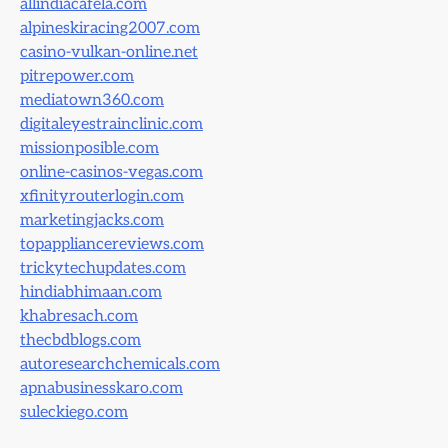
allindiacafela.com
alpineskiracing2007.com
casino-vulkan-online.net
pitrepower.com
mediatown360.com
digitaleyestrainclinic.com
missionposible.com
online-casinos-vegas.com
xfinityrouterlogin.com
marketingjacks.com
topappliancereviews.com
trickytechupdates.com
hindiabhimaan.com
khabresach.com
thecbdblogs.com
autoresearchchemicals.com
apnabusinesskaro.com
suleckiego.com