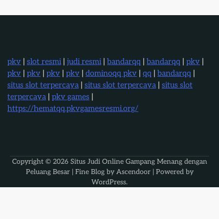
pkv
|
slot resmi
|
judi resmi
|
bandarqq
|
bandarqq
|
pkv
|
pkv
|
pkv
|
pkv
|
pkv
|
dominoqq pkv
|
qq
|
bandarqq
|
situs slot terpercaya
|
situs slot terpercaya
|
situs slot
terpercaya
|
pkv games
|
https://hematqq.pkvgamesresmi.org/
Copyright © 2026
Situs Judi Online Gampang Menang dengan
Peluang Besar
| Fine Blog by
Ascendoor
| Powered by
WordPress
.