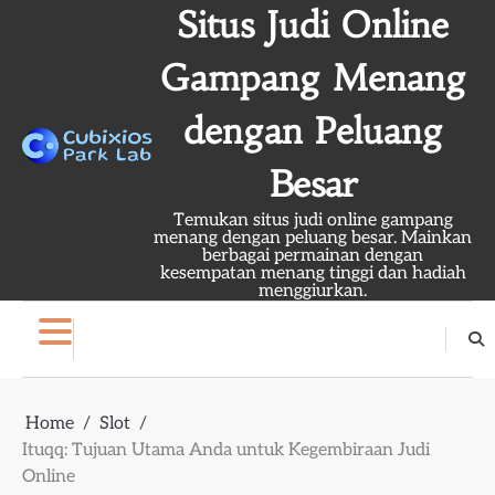
Skip
Situs Judi Online
to
content
Gampang Menang
dengan Peluang
Besar
Temukan situs judi online gampang
menang dengan peluang besar. Mainkan
berbagai permainan dengan
kesempatan menang tinggi dan hadiah
menggiurkan.
Home
Slot
Ituqq: Tujuan Utama Anda untuk Kegembiraan Judi
Online