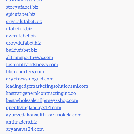
customufabet.biz
storyufabet.biz
epicufabet.biz
crystalufabet.biz
ufabetok.biz
everufabet.biz
crowdufabet.biz
buildufabet.biz
alltransportnews.com
fashiontrandsnews.com
bbcreporters.com
cryptocasinoguid.com
leadingedgemarketingsolutionsmi.com
kastratigeneralcontractinginc.co
bestwholesalenfljerseysshop.com
openlivinglabdays14.com
ayurvedakonsultti-kari-nokela.com
antitraders.biz
aryanews24.com