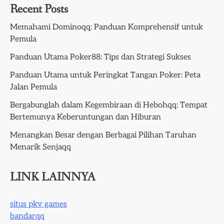
Recent Posts
Memahami Dominoqq: Panduan Komprehensif untuk
Pemula
Panduan Utama Poker88: Tips dan Strategi Sukses
Panduan Utama untuk Peringkat Tangan Poker: Peta
Jalan Pemula
Bergabunglah dalam Kegembiraan di Hebohqq: Tempat
Bertemunya Keberuntungan dan Hiburan
Menangkan Besar dengan Berbagai Pilihan Taruhan
Menarik Senjaqq
LINK LAINNYA
situs pkv games
bandarqq