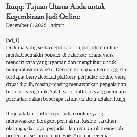
Ituqq: Tujuan Utama Anda untuk
Kegembiraan Judi Online
December 8, 2025
admin
[ad_1]
Di dunia yang serba cepat saat ini, perjudian online
menjadi semakin populer di kalangan orang yang
mencari cara yang nyaman dan menghibur untuk
menghabiskan waktu. Dengan kemajuan teknologi, kini
terdapat banyak sekali platform perjudian online yang
dapat dipilih, masing-masing menawarkan pengalaman
bermain yang unik. Salah satu platform yang mendapat
perhatian dalam beberapa tahun terakhir adalah Ituqq.
Ituqq adalah platform perjudian online yang
menawarkan beragam permainan kasino, taruhan
olahraga, dan opsi perjudian lainnya untuk memenuhi
preferensi setiap pemain. Baik Anda penggemar