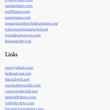
xylemcider.com
taniaetiago.com
juzfitketo.com
pasomaga.com
impactgardencbdgummies.org
naturesstimulantcbd.net
nopalinaeuropa.com
biomagnify.net
Links
saucyukiah.com
beikastreet.net
filmizlettir.net
ourmultiworlds.com
cooncreekclub.org
pegpufftimes.com
celestia-arts.com
forumchampions.com