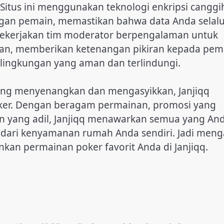
itus ini menggunakan teknologi enkripsi canggi
ngan pemain, memastikan bahwa data Anda selal
mpekerjakan tim moderator berpengalaman untuk
n, memberikan ketenangan pikiran kepada pem
lingkungan yang aman dan terlindungi.
yang menyenangkan dan mengasyikkan, Janjiqq
ker. Dengan beragam permainan, promosi yang
n yang adil, Janjiqq menawarkan semua yang An
 dari kenyamanan rumah Anda sendiri. Jadi men
kan permainan poker favorit Anda di Janjiqq.