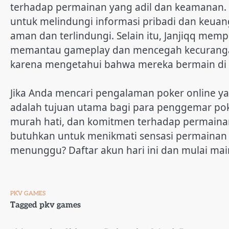
terhadap permainan yang adil dan keamanan. S
untuk melindungi informasi pribadi dan keua
aman dan terlindungi. Selain itu, Janjiqq me
memantau gameplay dan mencegah kecuranga
karena mengetahui bahwa mereka bermain di 
Jika Anda mencari pengalaman poker online 
adalah tujuan utama bagi para penggemar po
murah hati, dan komitmen terhadap permaina
butuhkan untuk menikmati sensasi permainan
menunggu? Daftar akun hari ini dan mulai main
PKV GAMES
Tagged
pkv games