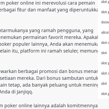
qiu 
slot
rm poker online ini merevolusi cara pemain
bagai fitur dan manfaat yang diperuntukkan ba
dom
slot 
qq
demo
 antarmukanya yang ramah pengguna, yang
qq
akun
nemukan permainan favorit mereka. Apakah An
qq
slot
n poker populer lainnya, Anda akan menemukan
Selain itu, platform ini ramah seluler, memungkin
poke
slot
dom
slot 
enawarkan berbagai promosi dan bonus menarik un
band
slot
etiaan mereka. Dari bonus sambutan untuk pem
slot
ain tetap, ada banyak peluang untuk meningkat
da di Janjiqq.
slot 
m poker online lainnya adalah komitmennya