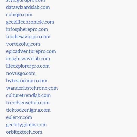
stylegurupro.com
datawizardslab.com
cubiqio.com
geeklifechronicle.com
infospherepro.com
foodiesavorpro.com
vortexohq.com
epicadventurepro.com
insightwavelab.com
lifeexplorerpro.com
novusgo.com
bytestormpro.com
wanderlustchrono.com
culturetrendlab.com
trendsensehub.com
ticktockenigma.com
eulerxr.com
geekifygenius.com
orbitextech.com