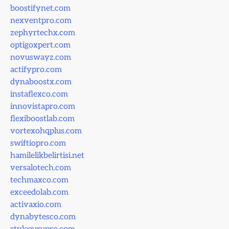
boostifynet.com
nexventpro.com
zephyrtechx.com
optigoxpert.com
novuswayz.com
actifypro.com
dynaboostx.com
instaflexco.com
innovistapro.com
flexiboostlab.com
vortexohqplus.com
swiftiopro.com
hamilelikbelirtisi.net
versalotech.com
techmaxco.com
exceedolab.com
activaxio.com
dynabytesco.com