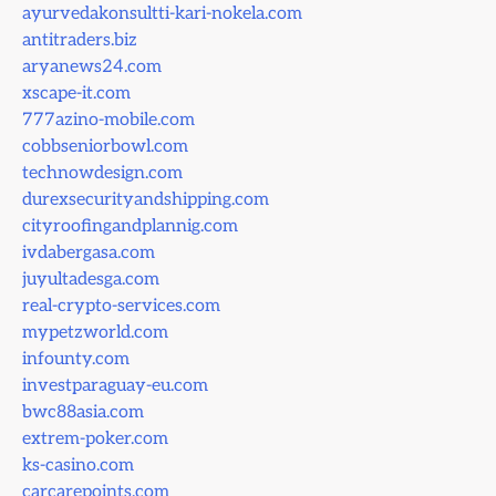
ayurvedakonsultti-kari-nokela.com
antitraders.biz
aryanews24.com
xscape-it.com
777azino-mobile.com
cobbseniorbowl.com
technowdesign.com
durexsecurityandshipping.com
cityroofingandplannig.com
ivdabergasa.com
juyultadesga.com
real-crypto-services.com
mypetzworld.com
infounty.com
investparaguay-eu.com
bwc88asia.com
extrem-poker.com
ks-casino.com
carcarepoints.com