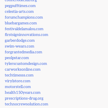
cooncreekclub.org
pegpufftimes.com
celestia-arts.com
forumchampions.com
bluebargames.com
festivaldelamalou.com
firstsigninnovations.com
garberdodge.com
swim-wears.com
forgrantedmedia.com
peolpstar.com
tylerscustomdesign.com
carworksonline.com
techtimesss.com
virylstore.com
motorstell.com
health150years.com
prescriptions-drug.org
technocrewsolution.com