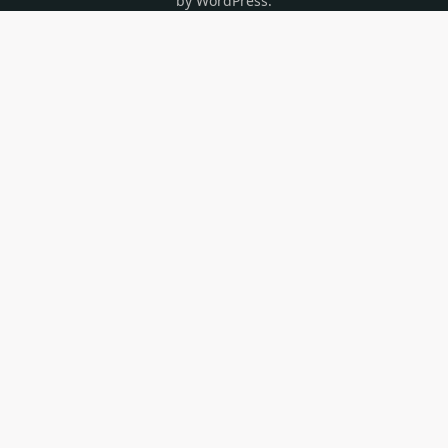
by
WordPress
.