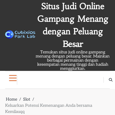
Skip
Situs Judi Online
to
content
Gampang Menang
dengan Peluang
Besar
Temukan situs judi online gampang
menang dengan peluang besar. Mainkan
berbagai permainan dengan
kesempatan menang tinggi dan hadiah
menggiurkan.
Home
Slot
Keluarkan Potensi Kemenangan Anda bersama
Kemilauqq