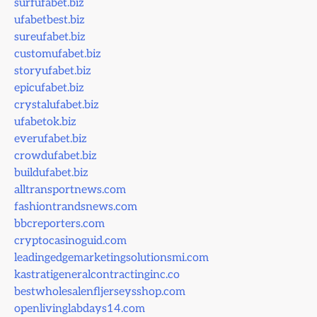
surfufabet.biz
ufabetbest.biz
sureufabet.biz
customufabet.biz
storyufabet.biz
epicufabet.biz
crystalufabet.biz
ufabetok.biz
everufabet.biz
crowdufabet.biz
buildufabet.biz
alltransportnews.com
fashiontrandsnews.com
bbcreporters.com
cryptocasinoguid.com
leadingedgemarketingsolutionsmi.com
kastratigeneralcontractinginc.co
bestwholesalenfljerseysshop.com
openlivinglabdays14.com