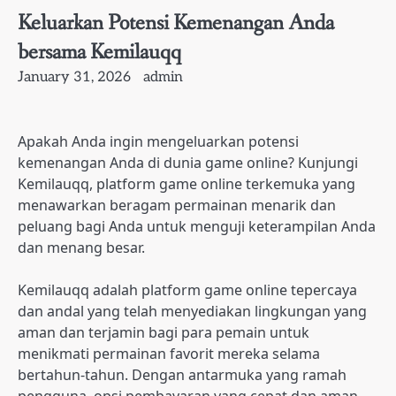
Keluarkan Potensi Kemenangan Anda
bersama Kemilauqq
January 31, 2026
admin
Apakah Anda ingin mengeluarkan potensi
kemenangan Anda di dunia game online? Kunjungi
Kemilauqq, platform game online terkemuka yang
menawarkan beragam permainan menarik dan
peluang bagi Anda untuk menguji keterampilan Anda
dan menang besar.
Kemilauqq adalah platform game online tepercaya
dan andal yang telah menyediakan lingkungan yang
aman dan terjamin bagi para pemain untuk
menikmati permainan favorit mereka selama
bertahun-tahun. Dengan antarmuka yang ramah