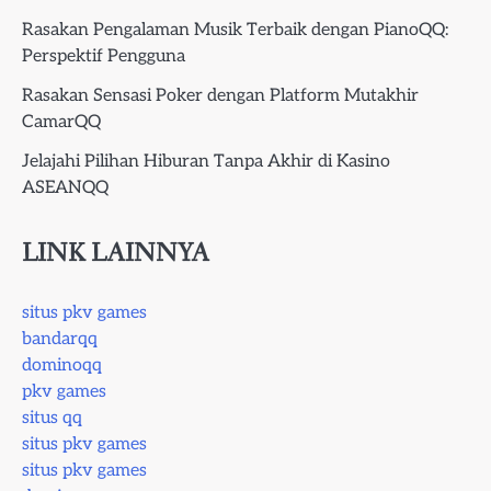
Rasakan Pengalaman Musik Terbaik dengan PianoQQ:
Perspektif Pengguna
Rasakan Sensasi Poker dengan Platform Mutakhir
CamarQQ
Jelajahi Pilihan Hiburan Tanpa Akhir di Kasino
ASEANQQ
LINK LAINNYA
situs pkv games
bandarqq
dominoqq
pkv games
situs qq
situs pkv games
situs pkv games