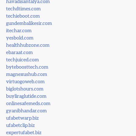
havadisantalya.com
techdtimes.com
techieboot.com
gundembalikesir.com
itechar.com
yesbold.com
healthhubzone.com
ebaraat.com
techjuiced.com
byteboosttech.com
magnexushub.com
virtuogoweb.com
biglotshours.com
buyliraglutide.com
onlinesafemeds.com
gyanibhandar.com
ufabetwarp.biz
ufabetclip.biz
expertufabet.biz