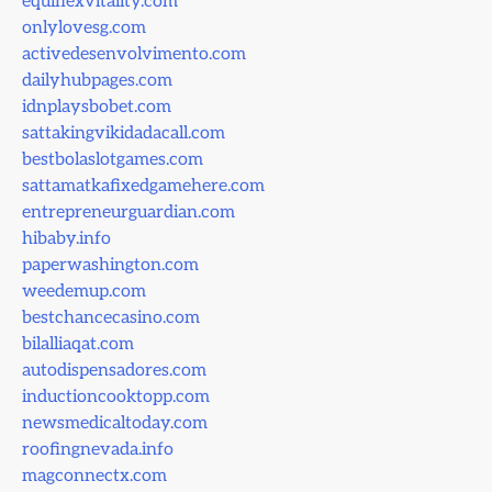
equiflexvitality.com
onlylovesg.com
activedesenvolvimento.com
dailyhubpages.com
idnplaysbobet.com
sattakingvikidadacall.com
bestbolaslotgames.com
sattamatkafixedgamehere.com
entrepreneurguardian.com
hibaby.info
paperwashington.com
weedemup.com
bestchancecasino.com
bilalliaqat.com
autodispensadores.com
inductioncooktopp.com
newsmedicaltoday.com
roofingnevada.info
magconnectx.com