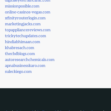
digitaleyestrainclinic.com
missionposible.com
online-casinos-vegas.com
xfinityrouterlogin.com
marketingjacks.com
topappliancereviews.com
trickytechupdates.com
hindiabhimaan.com
khabresach.com
thecbdblogs.com
autoresearchchemicals.com
apnabusinesskaro.com
suleckiego.com