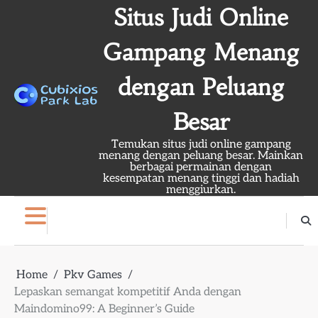
Skip
Situs Judi Online
to
content
Gampang Menang
dengan Peluang
Besar
Temukan situs judi online gampang
menang dengan peluang besar. Mainkan
berbagai permainan dengan
kesempatan menang tinggi dan hadiah
menggiurkan.
Home
Pkv Games
Lepaskan semangat kompetitif Anda dengan
Maindomino99: A Beginner’s Guide