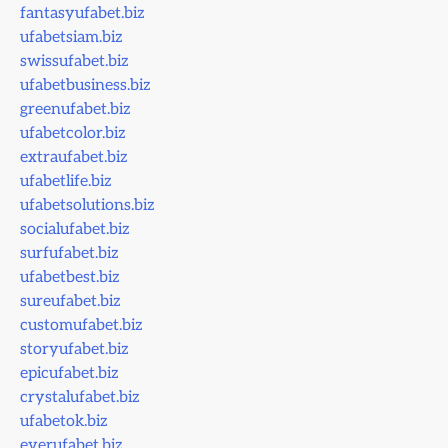
fantasyufabet.biz
ufabetsiam.biz
swissufabet.biz
ufabetbusiness.biz
greenufabet.biz
ufabetcolor.biz
extraufabet.biz
ufabetlife.biz
ufabetsolutions.biz
socialufabet.biz
surfufabet.biz
ufabetbest.biz
sureufabet.biz
customufabet.biz
storyufabet.biz
epicufabet.biz
crystalufabet.biz
ufabetok.biz
everufabet.biz