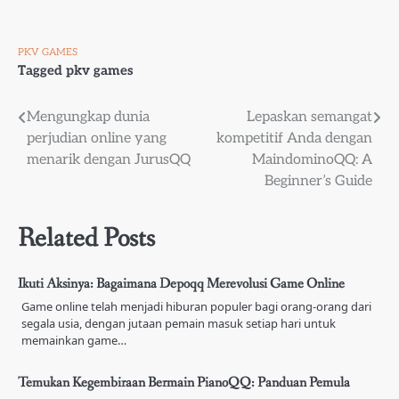
PKV GAMES
Tagged
pkv games
Post
Mengungkap dunia
Lepaskan semangat
perjudian online yang
kompetitif Anda dengan
navigation
menarik dengan JurusQQ
MaindominoQQ: A
Beginner’s Guide
Related Posts
Ikuti Aksinya: Bagaimana Depoqq Merevolusi Game Online
Game online telah menjadi hiburan populer bagi orang-orang dari
segala usia, dengan jutaan pemain masuk setiap hari untuk
memainkan game…
Temukan Kegembiraan Bermain PianoQQ: Panduan Pemula