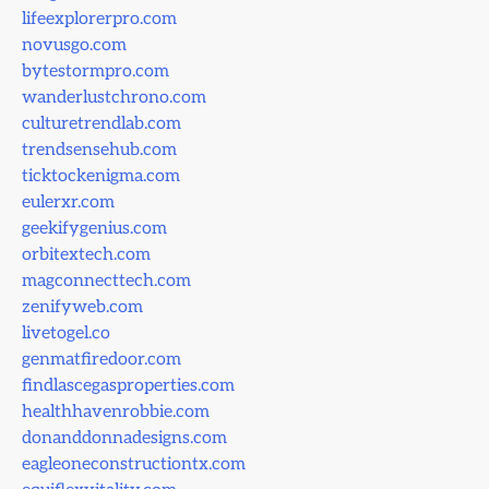
lifeexplorerpro.com
novusgo.com
bytestormpro.com
wanderlustchrono.com
culturetrendlab.com
trendsensehub.com
ticktockenigma.com
eulerxr.com
geekifygenius.com
orbitextech.com
magconnecttech.com
zenifyweb.com
livetogel.co
genmatfiredoor.com
findlascegasproperties.com
healthhavenrobbie.com
donanddonnadesigns.com
eagleoneconstructiontx.com