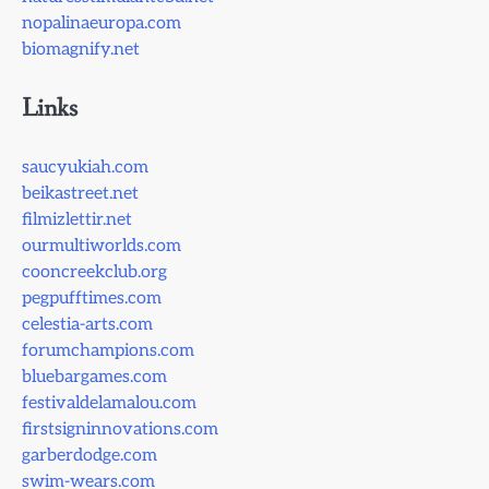
nopalinaeuropa.com
biomagnify.net
Links
saucyukiah.com
beikastreet.net
filmizlettir.net
ourmultiworlds.com
cooncreekclub.org
pegpufftimes.com
celestia-arts.com
forumchampions.com
bluebargames.com
festivaldelamalou.com
firstsigninnovations.com
garberdodge.com
swim-wears.com