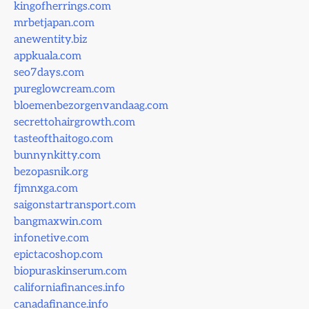
kingofherrings.com
mrbetjapan.com
anewentity.biz
appkuala.com
seo7days.com
pureglowcream.com
bloemenbezorgenvandaag.com
secrettohairgrowth.com
tasteofthaitogo.com
bunnynkitty.com
bezopasnik.org
fjmnxga.com
saigonstartransport.com
bangmaxwin.com
infonetive.com
epictacoshop.com
biopuraskinserum.com
californiafinances.info
canadafinance.info