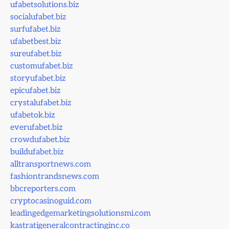
ufabetsolutions.biz
socialufabet.biz
surfufabet.biz
ufabetbest.biz
sureufabet.biz
customufabet.biz
storyufabet.biz
epicufabet.biz
crystalufabet.biz
ufabetok.biz
everufabet.biz
crowdufabet.biz
buildufabet.biz
alltransportnews.com
fashiontrandsnews.com
bbcreporters.com
cryptocasinoguid.com
leadingedgemarketingsolutionsmi.com
kastratigeneralcontractinginc.co