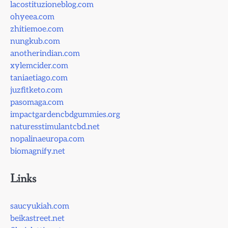
lacostituzioneblog.com
ohyeea.com
zhitiemoe.com
nungkub.com
anotherindian.com
xylemcider.com
taniaetiago.com
juzfitketo.com
pasomaga.com
impactgardencbdgummies.org
naturesstimulantcbd.net
nopalinaeuropa.com
biomagnify.net
Links
saucyukiah.com
beikastreet.net