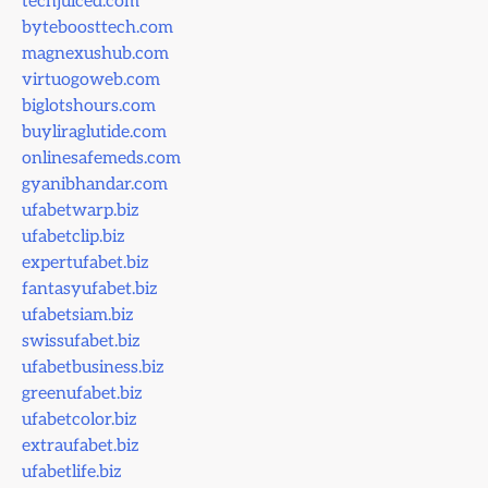
techjuiced.com
byteboosttech.com
magnexushub.com
virtuogoweb.com
biglotshours.com
buyliraglutide.com
onlinesafemeds.com
gyanibhandar.com
ufabetwarp.biz
ufabetclip.biz
expertufabet.biz
fantasyufabet.biz
ufabetsiam.biz
swissufabet.biz
ufabetbusiness.biz
greenufabet.biz
ufabetcolor.biz
extraufabet.biz
ufabetlife.biz