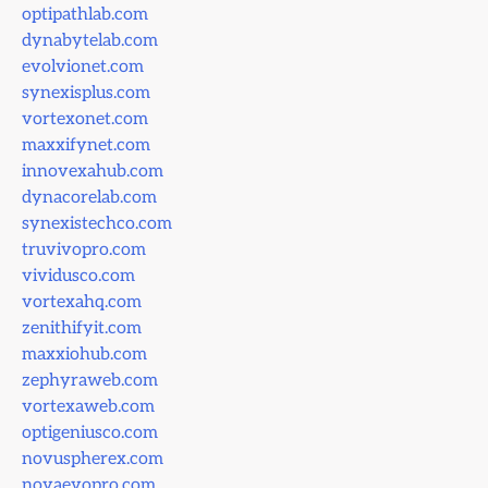
optipathlab.com
dynabytelab.com
evolvionet.com
synexisplus.com
vortexonet.com
maxxifynet.com
innovexahub.com
dynacorelab.com
synexistechco.com
truvivopro.com
vividusco.com
vortexahq.com
zenithifyit.com
maxxiohub.com
zephyraweb.com
vortexaweb.com
optigeniusco.com
novuspherex.com
novaevopro.com