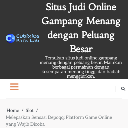
Skip
Situs Judi Online
to
content
Gampang Menang
dengan Peluang
Besar
Temukan situs judi online gampang
menang dengan peluang besar. Mainkan
berbagai permainan dengan
kesempatan menang tinggi dan hadiah
menggiurkan.
Home
Slot
Melepaskan Sensasi Depoqq: Platform Game Online
yang Wajib Dicoba