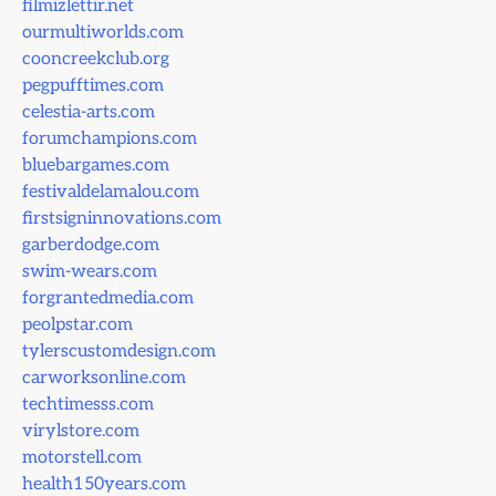
filmizlettir.net
ourmultiworlds.com
cooncreekclub.org
pegpufftimes.com
celestia-arts.com
forumchampions.com
bluebargames.com
festivaldelamalou.com
firstsigninnovations.com
garberdodge.com
swim-wears.com
forgrantedmedia.com
peolpstar.com
tylerscustomdesign.com
carworksonline.com
techtimesss.com
virylstore.com
motorstell.com
health150years.com