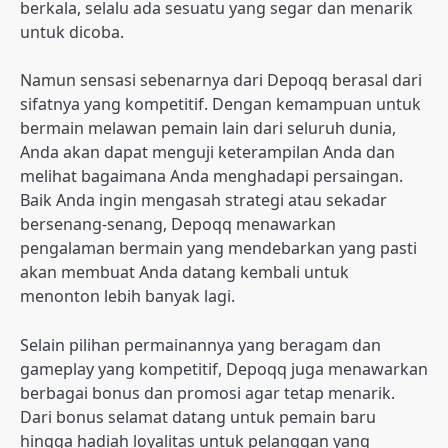
berkala, selalu ada sesuatu yang segar dan menarik
untuk dicoba.
Namun sensasi sebenarnya dari Depoqq berasal dari
sifatnya yang kompetitif. Dengan kemampuan untuk
bermain melawan pemain lain dari seluruh dunia,
Anda akan dapat menguji keterampilan Anda dan
melihat bagaimana Anda menghadapi persaingan.
Baik Anda ingin mengasah strategi atau sekadar
bersenang-senang, Depoqq menawarkan
pengalaman bermain yang mendebarkan yang pasti
akan membuat Anda datang kembali untuk
menonton lebih banyak lagi.
Selain pilihan permainannya yang beragam dan
gameplay yang kompetitif, Depoqq juga menawarkan
berbagai bonus dan promosi agar tetap menarik.
Dari bonus selamat datang untuk pemain baru
hingga hadiah loyalitas untuk pelanggan yang