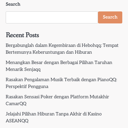
Search
Search
Recent Posts
Bergabunglah dalam Kegembiraan di Hebohqq: Tempat
Bertemunya Keberuntungan dan Hiburan
Menangkan Besar dengan Berbagai Pilihan Taruhan
Menarik Senjaqq
Rasakan Pengalaman Musik Terbaik dengan PianoQQ:
Perspektif Pengguna
Rasakan Sensasi Poker dengan Platform Mutakhir
CamarQQ
Jelajahi Pilihan Hiburan Tanpa Akhir di Kasino
ASEANQQ