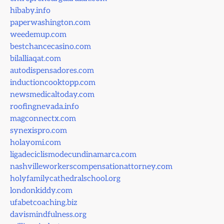
hibaby.info
paperwashington.com
weedemup.com
bestchancecasino.com
bilalliaqat.com
autodispensadores.com
inductioncooktopp.com
newsmedicaltoday.com
roofingnevada.info
magconnectx.com
synexispro.com
holayomi.com
ligadeciclismodecundinamarca.com
nashvilleworkerscompensationattorney.com
holyfamilycathedralschool.org
londonkiddy.com
ufabetcoaching.biz
davismindfulness.org