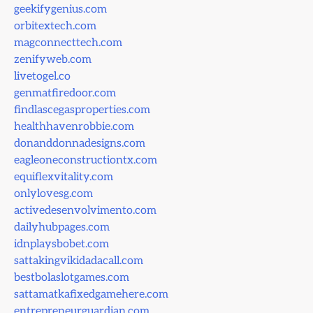
geekifygenius.com
orbitextech.com
magconnecttech.com
zenifyweb.com
livetogel.co
genmatfiredoor.com
findlascegasproperties.com
healthhavenrobbie.com
donanddonnadesigns.com
eagleoneconstructiontx.com
equiflexvitality.com
onlylovesg.com
activedesenvolvimento.com
dailyhubpages.com
idnplaysbobet.com
sattakingvikidadacall.com
bestbolaslotgames.com
sattamatkafixedgamehere.com
entrepreneurguardian.com