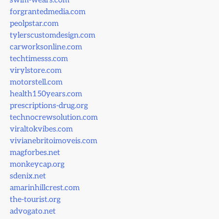
swim-wears.com
forgrantedmedia.com
peolpstar.com
tylerscustomdesign.com
carworksonline.com
techtimesss.com
virylstore.com
motorstell.com
health150years.com
prescriptions-drug.org
technocrewsolution.com
viraltokvibes.com
vivianebritoimoveis.com
magforbes.net
monkeycap.org
sdenix.net
amarinhillcrest.com
the-tourist.org
advogato.net