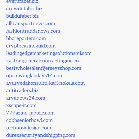
everufabet.biz
crowdufabet.biz
buildufabet.biz
alltransportnews.com
fashiontrandsnews.com
bbcreporters.com
cryptocasinoguid.com
leadingedgemarketingsolutionsmi.com
kastratigeneralcontractinginc.co
bestwholesalenfljerseysshop.com
openlivinglabdays14.com
ayurvedakonsultti-kari-nokela.com
antitraders.biz
aryanews24.com
xscape-it.com
777azino-mobile.com
cobbseniorbowl.com
technowdesign.com
durexsecurityandshipping.com