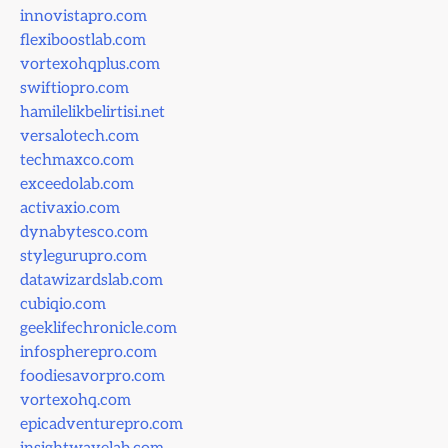
innovistapro.com
flexiboostlab.com
vortexohqplus.com
swiftiopro.com
hamilelikbelirtisi.net
versalotech.com
techmaxco.com
exceedolab.com
activaxio.com
dynabytesco.com
stylegurupro.com
datawizardslab.com
cubiqio.com
geeklifechronicle.com
infospherepro.com
foodiesavorpro.com
vortexohq.com
epicadventurepro.com