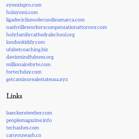
synexispro.com
holayomi.com
ligadeciclismodecundinamarca.com
nashvilleworkerscompensationattorney.com
holyfamilycathedralschool.org
londonkiddy.com
ufabetcoaching.biz
davismindfulness.org
millionairebyte.com
fortechday.com
getcaminorealestateusa.xyz
Links
baeckereiweber.com
peoplemagazine.info
techashes.com
canyouwash.co