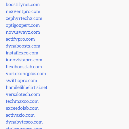
boostifynet.com
nexventpro.com
zephyrtechx.com
optigoxpert.com
novuswayz.com
actifypro.com
dynaboostx.com
instaflexco.com
innovistapro.com
flexiboostlab.com
vortexohqplus.com
swiftiopro.com
hamilelikbelirtisi.net
versalotech.com
techmaxco.com
exceedolab.com
activaxio.com
dynabytesco.com