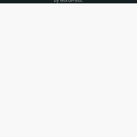
by
WordPress
.