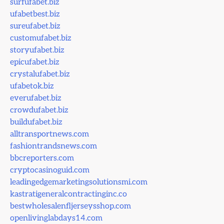
surfufabet.biz
ufabetbest.biz
sureufabet.biz
customufabet.biz
storyufabet.biz
epicufabet.biz
crystalufabet.biz
ufabetok.biz
everufabet.biz
crowdufabet.biz
buildufabet.biz
alltransportnews.com
fashiontrandsnews.com
bbcreporters.com
cryptocasinoguid.com
leadingedgemarketingsolutionsmi.com
kastratigeneralcontractinginc.co
bestwholesalenfljerseysshop.com
openlivinglabdays14.com