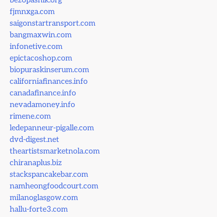
bezopasnik.org
fjmnxga.com
saigonstartransport.com
bangmaxwin.com
infonetive.com
epictacoshop.com
biopuraskinserum.com
californiafinances.info
canadafinance.info
nevadamoney.info
rimene.com
ledepanneur-pigalle.com
dvd-digest.net
theartistsmarketnola.com
chiranaplus.biz
stackspancakebar.com
namheongfoodcourt.com
milanoglasgow.com
hallu-forte3.com