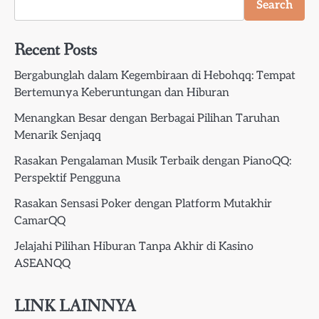
Search
Recent Posts
Bergabunglah dalam Kegembiraan di Hebohqq: Tempat
Bertemunya Keberuntungan dan Hiburan
Menangkan Besar dengan Berbagai Pilihan Taruhan
Menarik Senjaqq
Rasakan Pengalaman Musik Terbaik dengan PianoQQ:
Perspektif Pengguna
Rasakan Sensasi Poker dengan Platform Mutakhir
CamarQQ
Jelajahi Pilihan Hiburan Tanpa Akhir di Kasino
ASEANQQ
LINK LAINNYA