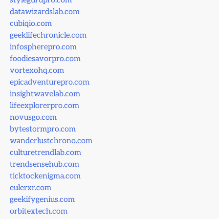
stylegurupro.com
datawizardslab.com
cubiqio.com
geeklifechronicle.com
infospherepro.com
foodiesavorpro.com
vortexohq.com
epicadventurepro.com
insightwavelab.com
lifeexplorerpro.com
novusgo.com
bytestormpro.com
wanderlustchrono.com
culturetrendlab.com
trendsensehub.com
ticktockenigma.com
eulerxr.com
geekifygenius.com
orbitextech.com