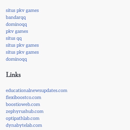
situs pkv games
bandarqq
dominoqq
pkv games
situs qq
situs pkv games
situs pkv games
dominoqq
Links
educationalnewsupdates.com
flexiboostco.com
boostioweb.com
zephyrushub.com
optipathlab.com
dynabytelab.com