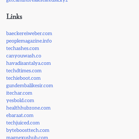
getcaminorealestateusa.xyz
Links
baeckereiweber.com
peoplemagazine.info
techashes.com
canyouwash.co
havadisantalya.com
techdtimes.com
techieboot.com
gundembalikesir.com
itechar.com
yesbold.com
healthhubzone.com
ebaraat.com
techjuiced.com
byteboosttech.com
magnexushub.com