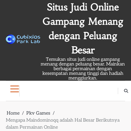
Skip
Situs Judi Online
to
content
Gampang Menang
dengan Peluang
Besar
Temukan situs judi online gampang
menang dengan peluang besar. Mainkan
berbagai permainan dengan
kesempatan menang tinggi dan hadiah
menggiurkan.
Home
Pkv Games
Mengapa Maindominoqq adalah Hal Besar Berikutnya
dalam Permainan Online