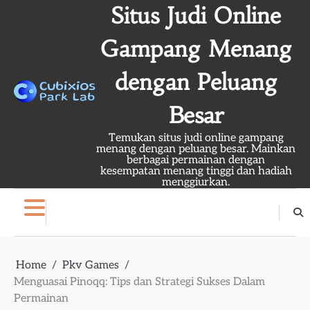
Skip
Situs Judi Online
to
content
Gampang Menang
dengan Peluang
Besar
Temukan situs judi online gampang
menang dengan peluang besar. Mainkan
berbagai permainan dengan
kesempatan menang tinggi dan hadiah
menggiurkan.
Home
Pkv Games
Menguasai Pinoqq: Tips dan Strategi Sukses Dalam
Permainan