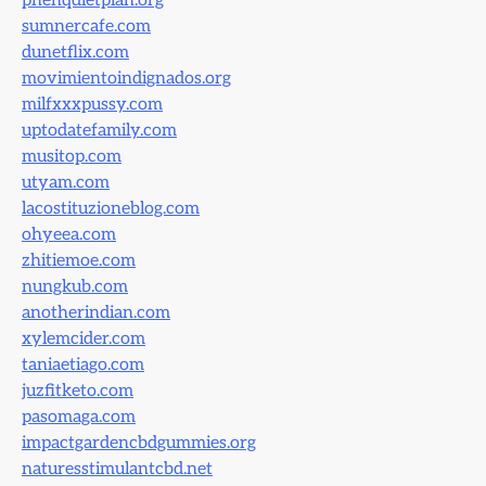
phenqdietplan.org
sumnercafe.com
dunetflix.com
movimientoindignados.org
milfxxxpussy.com
uptodatefamily.com
musitop.com
utyam.com
lacostituzioneblog.com
ohyeea.com
zhitiemoe.com
nungkub.com
anotherindian.com
xylemcider.com
taniaetiago.com
juzfitketo.com
pasomaga.com
impactgardencbdgummies.org
naturesstimulantcbd.net