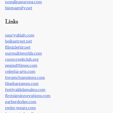
nopalinaeuropa.com
biomagnify.net
Links
saucyukiah.com
beikastreet.net
filmizlettir.net
ourmultiworlds.com
cooncreekclub.org
pegpufftimes.com
celestia-arts.com
forumchampions.com
bluebargames.com
festivaldelamalou.com
firstsigninnovations.com
garberdodge.com
swim-wears.com