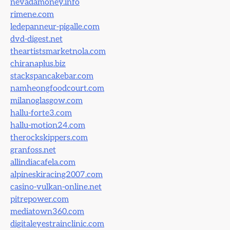
nevadamoney.info
rimene.com
ledepanneur-pigalle.com
dvd-digest.net
theartistsmarketnola.com
chiranaplus.biz
stackspancakebar.com
namheongfoodcourt.com
milanoglasgow.com
hallu-forte3.com
hallu-motion24.com
therockskippers.com
granfoss.net
allindiacafela.com
alpineskiracing2007.com
casino-vulkan-online.net
pitrepower.com
mediatown360.com
digitaleyestrainclinic.com