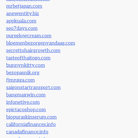
mrbetjapan.com
anewentity.biz
appkuala.com
seo7days.com
pureglowcream.com
bloemenbezorgenvandaag.com
secrettohairgrowth.com
tasteofthaitogo.com
bunnynkitty.com
bezopasnik.org
fjmnxga.com
saigonstartransport.com
bangmaxwin.com
infonetive.com
epictacoshop.com
biopuraskinserum.com
californiafinances.info
canadafinance.info