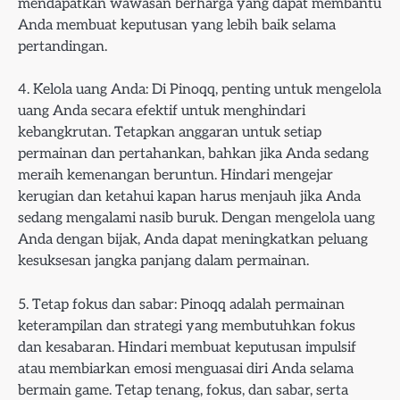
mendapatkan wawasan berharga yang dapat membantu
Anda membuat keputusan yang lebih baik selama
pertandingan.
4. Kelola uang Anda: Di Pinoqq, penting untuk mengelola
uang Anda secara efektif untuk menghindari
kebangkrutan. Tetapkan anggaran untuk setiap
permainan dan pertahankan, bahkan jika Anda sedang
meraih kemenangan beruntun. Hindari mengejar
kerugian dan ketahui kapan harus menjauh jika Anda
sedang mengalami nasib buruk. Dengan mengelola uang
Anda dengan bijak, Anda dapat meningkatkan peluang
kesuksesan jangka panjang dalam permainan.
5. Tetap fokus dan sabar: Pinoqq adalah permainan
keterampilan dan strategi yang membutuhkan fokus
dan kesabaran. Hindari membuat keputusan impulsif
atau membiarkan emosi menguasai diri Anda selama
bermain game. Tetap tenang, fokus, dan sabar, serta