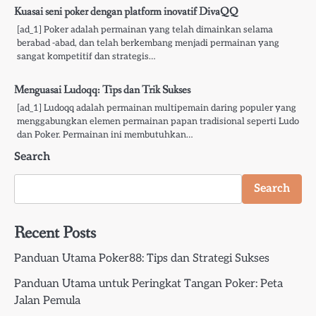
Kuasai seni poker dengan platform inovatif DivaQQ
[ad_1] Poker adalah permainan yang telah dimainkan selama
berabad -abad, dan telah berkembang menjadi permainan yang
sangat kompetitif dan strategis…
Menguasai Ludoqq: Tips dan Trik Sukses
[ad_1] Ludoqq adalah permainan multipemain daring populer yang
menggabungkan elemen permainan papan tradisional seperti Ludo
dan Poker. Permainan ini membutuhkan…
Search
Search
Recent Posts
Panduan Utama Poker88: Tips dan Strategi Sukses
Panduan Utama untuk Peringkat Tangan Poker: Peta
Jalan Pemula