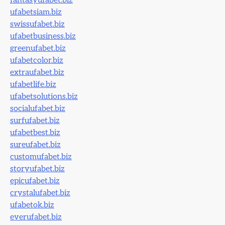
fantasyufabet.biz
ufabetsiam.biz
swissufabet.biz
ufabetbusiness.biz
greenufabet.biz
ufabetcolor.biz
extraufabet.biz
ufabetlife.biz
ufabetsolutions.biz
socialufabet.biz
surfufabet.biz
ufabetbest.biz
sureufabet.biz
customufabet.biz
storyufabet.biz
epicufabet.biz
crystalufabet.biz
ufabetok.biz
everufabet.biz