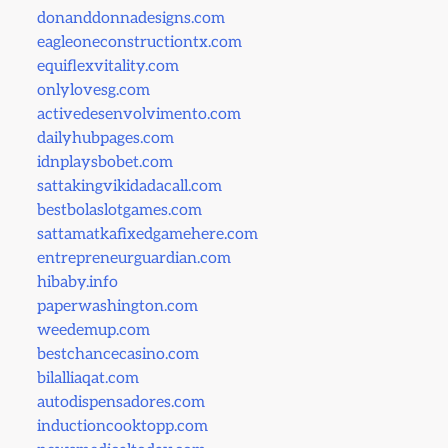
donanddonnadesigns.com
eagleoneconstructiontx.com
equiflexvitality.com
onlylovesg.com
activedesenvolvimento.com
dailyhubpages.com
idnplaysbobet.com
sattakingvikidadacall.com
bestbolaslotgames.com
sattamatkafixedgamehere.com
entrepreneurguardian.com
hibaby.info
paperwashington.com
weedemup.com
bestchancecasino.com
bilalliaqat.com
autodispensadores.com
inductioncooktopp.com