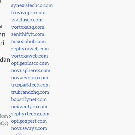
a
synexistechco.com
truvivopro.com
vividusco.com
a
vortexahq.com
an
zenithifyit.com
maxxiohub.com
ri
zephyraweb.com
vortexaweb.com
 dan
optigeniusco.com
novuspherex.com
novaevopro.com
trusparktech.com
trubrandzhq.com
boostifynet.com
nexventpro.com
zephyrtechx.com
lkan
optigoxpert.com
eQQ
novuswayz.com