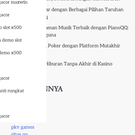
qiu
 gacor maxwin
Menangkan Besar dengan Berbagai Pilihan Taruhan
inoqq
gacor
lah
Menarik Senjaqq
.
 slot x500
Rasakan Pengalaman Musik Terbaik dengan PianoQQ:
nik
Perspektif Pengguna
 demo slot
Rasakan Sensasi Poker dengan Platform Mutakhir
 demo x500
CamarQQ
,
Jelajahi Pilihan Hiburan Tanpa Akhir di Kasino
r
ASEANQQ
n
inoqq
gacor
LINK LAINNYA
arqq
 anti rungkat
situs pkv games
bandarqq
gacor
dominoqq
pkv games
situs qq