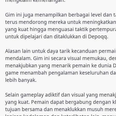
mengklaim kemenangan.
Gim ini juga menampilkan berbagai level dan
terus mendorong mereka untuk meningkatkan
yang kuat hingga menguasai taktik pertempura
untuk dipelajari dan ditaklukkan di Depoqq.
Alasan lain untuk daya tarik kecanduan perma
mendalam. Gim ini secara visual memukau, d
menakjubkan yang menarik pemain ke dunia De
game menambah pengalaman keseluruhan da
lebih banyak.
Selain gameplay adiktif dan visual yang men
yang kuat. Pemain dapat bergabung dengan kl
tujuan bersama dan menaklukkan musuh merek