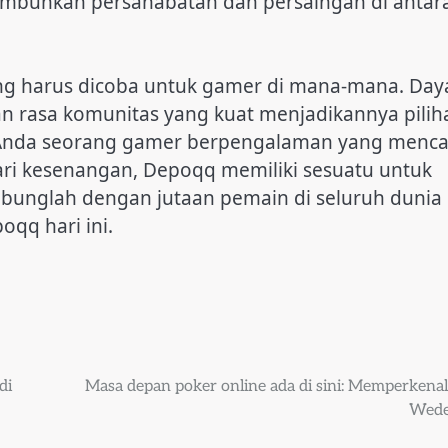
numbuhkan persahabatan dan persaingan di antar
g harus dicoba untuk gamer di mana-mana. Day
an rasa komunitas yang kuat menjadikannya pilih
 Anda seorang gamer berpengalaman yang menca
ri kesenangan, Depoqq memiliki sesuatu untuk
unglah dengan jutaan pemain di seluruh dunia
oqq hari ini.
di
Masa depan poker online ada di sini: Memperkena
Wed