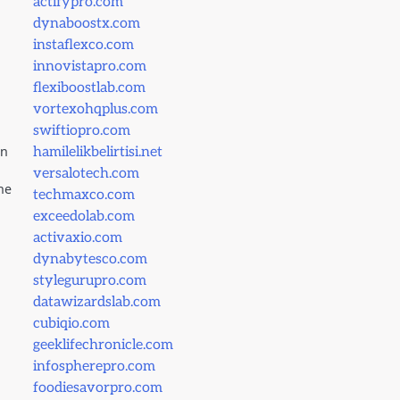
actifypro.com
dynaboostx.com
instaflexco.com
innovistapro.com
flexiboostlab.com
vortexohqplus.com
swiftiopro.com
an
hamilelikbelirtisi.net
versalotech.com
ne
techmaxco.com
exceedolab.com
activaxio.com
dynabytesco.com
stylegurupro.com
datawizardslab.com
cubiqio.com
geeklifechronicle.com
infospherepro.com
foodiesavorpro.com