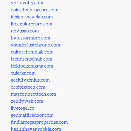
vortexohq.com
epicadventurepro.com
insightwavelab.com
lifeexplorerpro.com
novusgo.com
bytestormpro.com
wanderlustchrono.com
culturetrendlab.com
trendsensehub.com
ticktockenigma.com
eulerxr.com
geekifygenius.com
orbitextech.com
magconnecttech.com
zenifyweb.com
livetogel.co
genmatfiredoor.com
findlascegasproperties.com
healthhavenrobbie.com