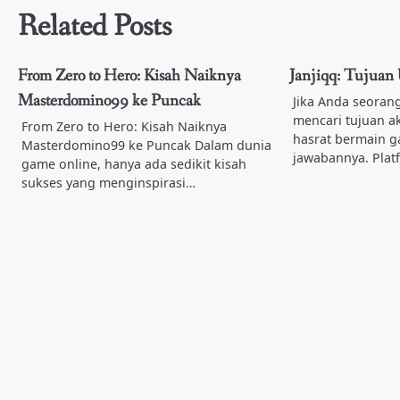
Related Posts
From Zero to Hero: Kisah Naiknya
Janjiqq: Tujuan
Masterdomino99 ke Puncak
Jika Anda seora
mencari tujuan 
From Zero to Hero: Kisah Naiknya
hasrat bermain g
Masterdomino99 ke Puncak Dalam dunia
jawabannya. Plat
game online, hanya ada sedikit kisah
sukses yang menginspirasi…