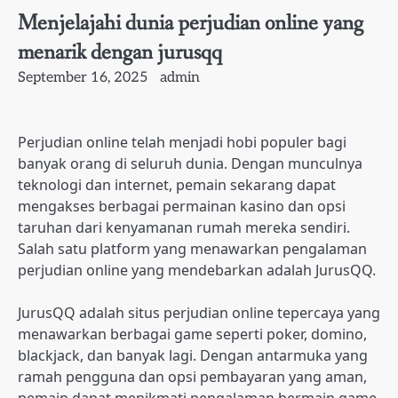
Menjelajahi dunia perjudian online yang
menarik dengan jurusqq
September 16, 2025
admin
Perjudian online telah menjadi hobi populer bagi
banyak orang di seluruh dunia. Dengan munculnya
teknologi dan internet, pemain sekarang dapat
mengakses berbagai permainan kasino dan opsi
taruhan dari kenyamanan rumah mereka sendiri.
Salah satu platform yang menawarkan pengalaman
perjudian online yang mendebarkan adalah JurusQQ.
JurusQQ adalah situs perjudian online tepercaya yang
menawarkan berbagai game seperti poker, domino,
blackjack, dan banyak lagi. Dengan antarmuka yang
ramah pengguna dan opsi pembayaran yang aman,