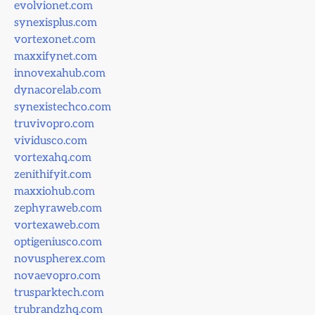
evolvionet.com
synexisplus.com
vortexonet.com
maxxifynet.com
innovexahub.com
dynacorelab.com
synexistechco.com
truvivopro.com
vividusco.com
vortexahq.com
zenithifyit.com
maxxiohub.com
zephyraweb.com
vortexaweb.com
optigeniusco.com
novuspherex.com
novaevopro.com
trusparktech.com
trubrandzhq.com