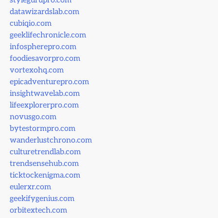
stylegurupro.com
datawizardslab.com
cubiqio.com
geeklifechronicle.com
infospherepro.com
foodiesavorpro.com
vortexohq.com
epicadventurepro.com
insightwavelab.com
lifeexplorerpro.com
novusgo.com
bytestormpro.com
wanderlustchrono.com
culturetrendlab.com
trendsensehub.com
ticktockenigma.com
eulerxr.com
geekifygenius.com
orbitextech.com