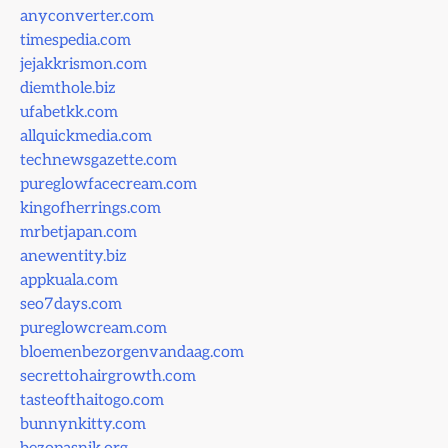
anyconverter.com
timespedia.com
jejakkrismon.com
diemthole.biz
ufabetkk.com
allquickmedia.com
technewsgazette.com
pureglowfacecream.com
kingofherrings.com
mrbetjapan.com
anewentity.biz
appkuala.com
seo7days.com
pureglowcream.com
bloemenbezorgenvandaag.com
secrettohairgrowth.com
tasteofthaitogo.com
bunnynkitty.com