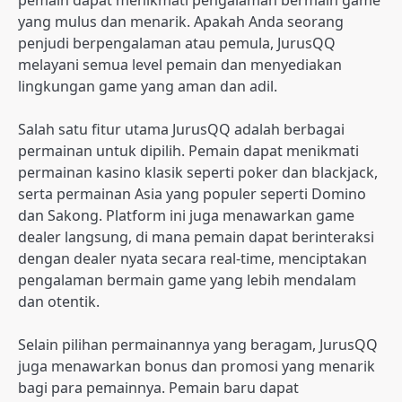
pemain dapat menikmati pengalaman bermain game
yang mulus dan menarik. Apakah Anda seorang
penjudi berpengalaman atau pemula, JurusQQ
melayani semua level pemain dan menyediakan
lingkungan game yang aman dan adil.
Salah satu fitur utama JurusQQ adalah berbagai
permainan untuk dipilih. Pemain dapat menikmati
permainan kasino klasik seperti poker dan blackjack,
serta permainan Asia yang populer seperti Domino
dan Sakong. Platform ini juga menawarkan game
dealer langsung, di mana pemain dapat berinteraksi
dengan dealer nyata secara real-time, menciptakan
pengalaman bermain game yang lebih mendalam
dan otentik.
Selain pilihan permainannya yang beragam, JurusQQ
juga menawarkan bonus dan promosi yang menarik
bagi para pemainnya. Pemain baru dapat