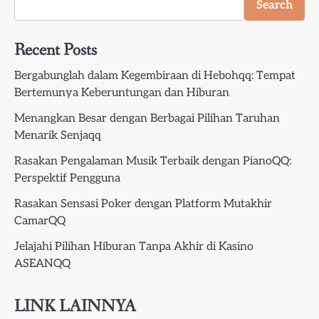
Search
Recent Posts
Bergabunglah dalam Kegembiraan di Hebohqq: Tempat
Bertemunya Keberuntungan dan Hiburan
Menangkan Besar dengan Berbagai Pilihan Taruhan
Menarik Senjaqq
Rasakan Pengalaman Musik Terbaik dengan PianoQQ:
Perspektif Pengguna
Rasakan Sensasi Poker dengan Platform Mutakhir
CamarQQ
Jelajahi Pilihan Hiburan Tanpa Akhir di Kasino
ASEANQQ
LINK LAINNYA