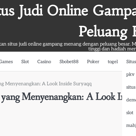
tus Judi Online Gam
Peluang 
an situs judi online gampang menang dengan peluang besar.
tinggi dan hadiah me
Games
Slot
Casino
Sbobet88
Poker
togel
Situ
Poke
pkv
ang Menyenangkan: A Look Inside Suryaqq
qq
Taru
situs
 yang Menyenangkan: A Look Insi
pkv
sbob
Judi
demo
band
sbob
slot
dom
mahj