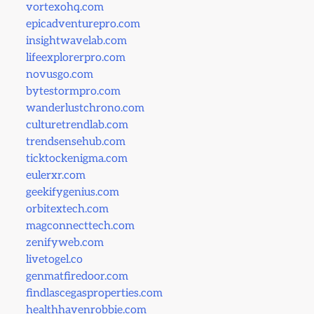
vortexohq.com
epicadventurepro.com
insightwavelab.com
lifeexplorerpro.com
novusgo.com
bytestormpro.com
wanderlustchrono.com
culturetrendlab.com
trendsensehub.com
ticktockenigma.com
eulerxr.com
geekifygenius.com
orbitextech.com
magconnecttech.com
zenifyweb.com
livetogel.co
genmatfiredoor.com
findlascegasproperties.com
healthhavenrobbie.com