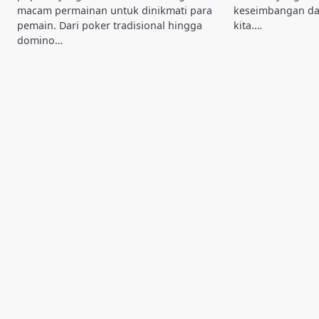
macam permainan untuk dinikmati para
keseimbangan da
pemain. Dari poker tradisional hingga
kita.…
domino…