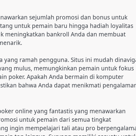
menawarkan sejumlah promosi dan bonus untuk
ang untuk pemain baru hingga hadiah loyalitas
tuk meningkatkan bankroll Anda dan membuat
menarik.
ka yang ramah pengguna. Situs ini mudah dinavig
ang mulus, memungkinkan pemain untuk fokus
ain poker. Apakah Anda bermain di komputer
mastikan bahwa Anda dapat menikmati pengalama
poker online yang fantastis yang menawarkan
omosi untuk pemain dari semua tingkat
ng ingin mempelajari tali atau pro berpengalam