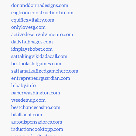
donanddonnadesigns.com
eagleoneconstructiontx.com
equiflexvitality.com
onlylovesg.com
activedesenvolvimento.com
dailyhubpages.com
idnplaysbobet.com
sattakingvikidadacall.com
bestbolaslotgames.com
sattamatkafixedgamehere.com
entrepreneurguardian.com
hibaby.info
paperwashington.com
weedemup.com
bestchancecasino.com
bilalliaqat.com
autodispensadores.com
inductioncooktopp.com