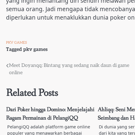
yang ingin menantang diri sendiri melawan pe
semua orang. Jadi mengapa tidak mencobanya
diperlukan untuk menaklukkan dunia poker on
PKV GAMES
Tagged
pkv games
Post
Meet Doyanqq: Bintang yang sedang naik daun di game
online
navigation
Related Posts
Dari Poker hingga Domino: Menjelajahi
Ahliqq: Seni Me
Ragam Permainan di PelangiQQ
Seimbang dan H
PelangiQQ adalah platform game online
Di dunia yang ser
populer yang menawarkan berbagai
dari kita yang t