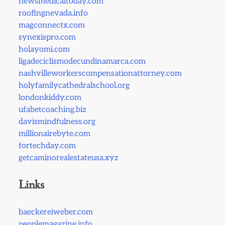
newsmedicaltoday.com
roofingnevada.info
magconnectx.com
synexispro.com
holayomi.com
ligadeciclismodecundinamarca.com
nashvilleworkerscompensationattorney.com
holyfamilycathedralschool.org
londonkiddy.com
ufabetcoaching.biz
davismindfulness.org
millionairebyte.com
fortechday.com
getcaminorealestateusa.xyz
Links
baeckereiweber.com
peoplemagazine.info