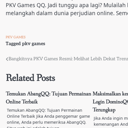
PKV Games QQ. Jadi tunggu apa lagi? Mulailah b
melangkah dalam dunia perjudian online. Se
PKV GAMES
Tagged
pkv games
Post
Bangkitnya PKV Games Resmi: Melihat Lebih Dekat Tren
navigation
Related Posts
Temukan AbangQQ: Tujuan Permainan
Maksimalkan ke
Online Terbaik
Login DominoQQ 
Terungkap
Temukan AbangQQ: Tujuan Permainan
Online Terbaik Jika Anda penggemar game
Jika Anda ingin 
online, Anda perlu memeriksa AbangQQ.
kemenangan Anda