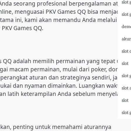
qiu 
slot
 Anda seorang profesional berpengalaman atau
online, menguasai PKV Games QQ bisa menjadi
dom
slot 
tama ini, kami akan memandu Anda melalui sem
qq
demo
r PKV Games QQ.
qq
akun
qq
slot
 QQ adalah memilih permainan yang tepat untu
poke
slot
i macam permainan, mulai dari poker, domino,
dom
slot 
perangkat aturan dan strateginya sendiri, jadi
sukai dan nyaman dimainkan. Luangkan waktu un
band
slot
an latih keterampilan Anda sebelum menyelamin
slot
slot 
nkan, penting untuk memahami aturannya