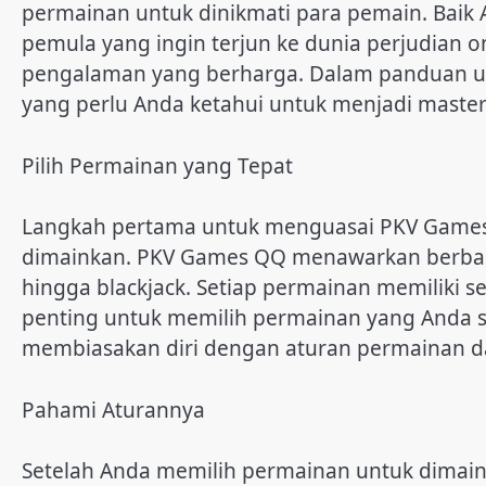
permainan untuk dinikmati para pemain. Baik
pemula yang ingin terjun ke dunia perjudian 
pengalaman yang berharga. Dalam panduan u
yang perlu Anda ketahui untuk menjadi maste
Pilih Permainan yang Tepat
Langkah pertama untuk menguasai PKV Games
dimainkan. PKV Games QQ menawarkan berbaga
hingga blackjack. Setiap permainan memiliki se
penting untuk memilih permainan yang Anda 
membiasakan diri dengan aturan permainan d
Pahami Aturannya
Setelah Anda memilih permainan untuk dimai