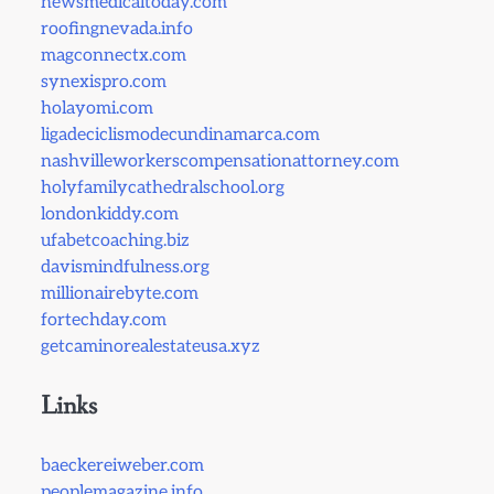
newsmedicaltoday.com
roofingnevada.info
magconnectx.com
synexispro.com
holayomi.com
ligadeciclismodecundinamarca.com
nashvilleworkerscompensationattorney.com
holyfamilycathedralschool.org
londonkiddy.com
ufabetcoaching.biz
davismindfulness.org
millionairebyte.com
fortechday.com
getcaminorealestateusa.xyz
Links
baeckereiweber.com
peoplemagazine.info