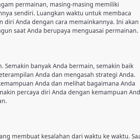
gam permainan, masing-masing memiliki
nnya sendiri. Luangkan waktu untuk membaca
n diri Anda dengan cara memainkannya. Ini akan
gun saat Anda berupaya menguasai permainan.
. Semakin banyak Anda bermain, semakin baik
keterampilan Anda dan mengasah strategi Anda.
 kemampuan Anda dan melihat bagaimana Anda
emakin percaya diri Anda dengan kemampuan An
an.
rang membuat kesalahan dari waktu ke waktu. Sa