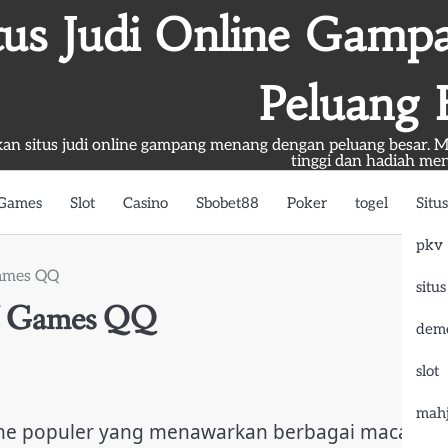
tus Judi Online Gam
Peluang 
an situs judi online gampang menang dengan peluang besar.
tinggi dan hadiah me
Games
Slot
Casino
Sbobet88
Poker
togel
Situ
Poke
pkv
ames QQ
qq
Taru
situs
V Games QQ
pkv
sbob
Judi
demo
band
sbob
slot
dom
mahj
ine populer yang menawarkan berbagai macam