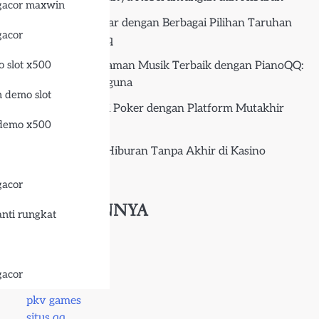
qiu
 gacor maxwin
Menangkan Besar dengan Berbagai Pilihan Taruhan
inoqq
gacor
Menarik Senjaqq
ua
 slot x500
Rasakan Pengalaman Musik Terbaik dengan PianoQQ:
Perspektif Pengguna
 demo slot
Rasakan Sensasi Poker dengan Platform Mutakhir
 demo x500
CamarQQ
k
Jelajahi Pilihan Hiburan Tanpa Akhir di Kasino
r
ASEANQQ
inoqq
gacor
tuk
LINK LAINNYA
arqq
 anti rungkat
ya.
situs pkv games
bandarqq
gacor
dominoqq
pkv games
situs qq