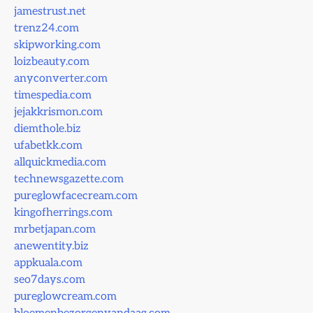
jamestrust.net
trenz24.com
skipworking.com
loizbeauty.com
anyconverter.com
timespedia.com
jejakkrismon.com
diemthole.biz
ufabetkk.com
allquickmedia.com
technewsgazette.com
pureglowfacecream.com
kingofherrings.com
mrbetjapan.com
anewentity.biz
appkuala.com
seo7days.com
pureglowcream.com