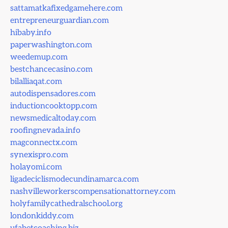
sattamatkafixedgamehere.com
entrepreneurguardian.com
hibaby.info
paperwashington.com
weedemup.com
bestchancecasino.com
bilalliaqat.com
autodispensadores.com
inductioncooktopp.com
newsmedicaltoday.com
roofingnevada.info
magconnectx.com
synexispro.com
holayomi.com
ligadeciclismodecundinamarca.com
nashvilleworkerscompensationattorney.com
holyfamilycathedralschool.org
londonkiddy.com