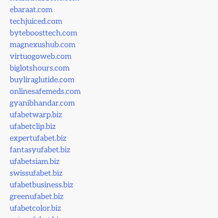
ebaraat.com
techjuiced.com
byteboosttech.com
magnexushub.com
virtuogoweb.com
biglotshours.com
buyliraglutide.com
onlinesafemeds.com
gyanibhandar.com
ufabetwarp.biz
ufabetclip.biz
expertufabet.biz
fantasyufabet.biz
ufabetsiam.biz
swissufabet.biz
ufabetbusiness.biz
greenufabet.biz
ufabetcolor.biz