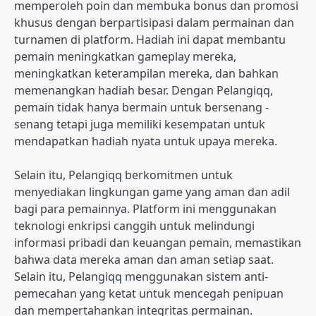
memperoleh poin dan membuka bonus dan promosi
khusus dengan berpartisipasi dalam permainan dan
turnamen di platform. Hadiah ini dapat membantu
pemain meningkatkan gameplay mereka,
meningkatkan keterampilan mereka, dan bahkan
memenangkan hadiah besar. Dengan Pelangiqq,
pemain tidak hanya bermain untuk bersenang -
senang tetapi juga memiliki kesempatan untuk
mendapatkan hadiah nyata untuk upaya mereka.
Selain itu, Pelangiqq berkomitmen untuk
menyediakan lingkungan game yang aman dan adil
bagi para pemainnya. Platform ini menggunakan
teknologi enkripsi canggih untuk melindungi
informasi pribadi dan keuangan pemain, memastikan
bahwa data mereka aman dan aman setiap saat.
Selain itu, Pelangiqq menggunakan sistem anti-
pemecahan yang ketat untuk mencegah penipuan
dan mempertahankan integritas permainan.