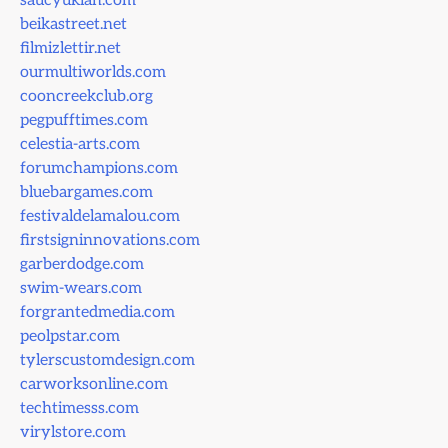
saucyukiah.com
beikastreet.net
filmizlettir.net
ourmultiworlds.com
cooncreekclub.org
pegpufftimes.com
celestia-arts.com
forumchampions.com
bluebargames.com
festivaldelamalou.com
firstsigninnovations.com
garberdodge.com
swim-wears.com
forgrantedmedia.com
peolpstar.com
tylerscustomdesign.com
carworksonline.com
techtimesss.com
virylstore.com