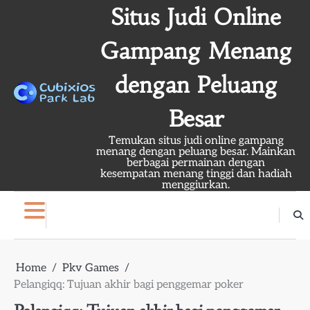
Skip
Situs Judi Online
to
content
Gampang Menang
dengan Peluang
Besar
Temukan situs judi online gampang
menang dengan peluang besar. Mainkan
berbagai permainan dengan
kesempatan menang tinggi dan hadiah
menggiurkan.
Home
Pkv Games
Pelangiqq: Tujuan akhir bagi penggemar poker