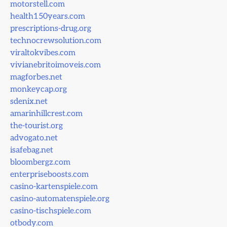
motorstell.com
health150years.com
prescriptions-drug.org
technocrewsolution.com
viraltokvibes.com
vivianebritoimoveis.com
magforbes.net
monkeycap.org
sdenix.net
amarinhillcrest.com
the-tourist.org
advogato.net
isafebag.net
bloombergz.com
enterpriseboosts.com
casino-kartenspiele.com
casino-automatenspiele.org
casino-tischspiele.com
otbody.com