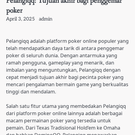
Pelangiqq: Tujuan akhir bagi penggemar
poker
April 3, 2025
admin
Pelangiqq adalah platform poker online populer yang
telah mendapatkan daya tarik di antara penggemar
poker di seluruh dunia. Dengan antarmuka yang
ramah pengguna, gameplay yang menarik, dan
imbalan yang menguntungkan, Pelangiqq dengan
cepat menjadi tujuan akhir bagi pecinta poker yang
mencari pengalaman bermain game yang berkualitas
tinggi dan mendalam.
Salah satu fitur utama yang membedakan Pelangiqq
dari platform poker online lainnya adalah berbagai
macam permainan poker yang tersedia untuk
pemain. Dari Texas Tradisional Hold’em ke Omaha