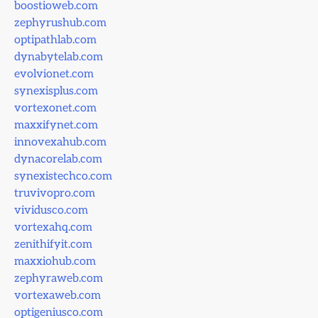
boostioweb.com
zephyrushub.com
optipathlab.com
dynabytelab.com
evolvionet.com
synexisplus.com
vortexonet.com
maxxifynet.com
innovexahub.com
dynacorelab.com
synexistechco.com
truvivopro.com
vividusco.com
vortexahq.com
zenithifyit.com
maxxiohub.com
zephyraweb.com
vortexaweb.com
optigeniusco.com