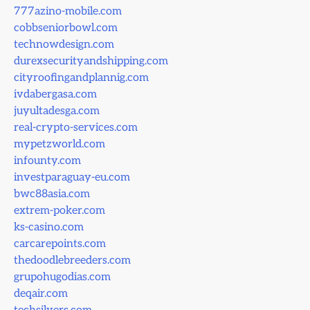
777azino-mobile.com
cobbseniorbowl.com
technowdesign.com
durexsecurityandshipping.com
cityroofingandplannig.com
ivdabergasa.com
juyultadesga.com
real-crypto-services.com
mypetzworld.com
infounty.com
investparaguay-eu.com
bwc88asia.com
extrem-poker.com
ks-casino.com
carcarepoints.com
thedoodlebreeders.com
grupohugodias.com
deqair.com