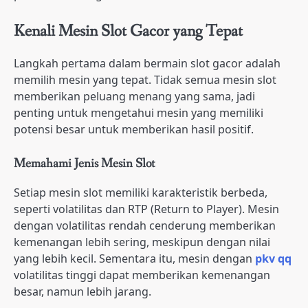
Kenali Mesin Slot Gacor yang Tepat
Langkah pertama dalam bermain slot gacor adalah
memilih mesin yang tepat. Tidak semua mesin slot
memberikan peluang menang yang sama, jadi
penting untuk mengetahui mesin yang memiliki
potensi besar untuk memberikan hasil positif.
Memahami Jenis Mesin Slot
Setiap mesin slot memiliki karakteristik berbeda,
seperti volatilitas dan RTP (Return to Player). Mesin
dengan volatilitas rendah cenderung memberikan
kemenangan lebih sering, meskipun dengan nilai
yang lebih kecil. Sementara itu, mesin dengan
pkv qq
volatilitas tinggi dapat memberikan kemenangan
besar, namun lebih jarang.