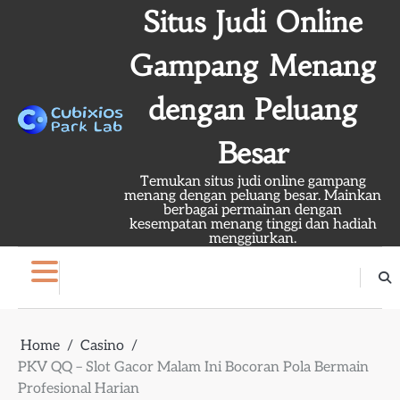
Skip
Situs Judi Online
to
content
Gampang Menang
dengan Peluang
Besar
Temukan situs judi online gampang
menang dengan peluang besar. Mainkan
berbagai permainan dengan
kesempatan menang tinggi dan hadiah
menggiurkan.
Home
Casino
PKV QQ – Slot Gacor Malam Ini Bocoran Pola Bermain
Profesional Harian