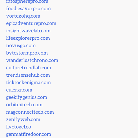
infospherepro.com
foodiesavorpro.com
vortexohq.com
epicadventurepro.com
insightwavelab.com
lifeexplorerpro.com
novusgo.com
bytestormpro.com
wanderlustchrono.com
culturetrendlab.com
trendsensehub.com
ticktockenigma.com
eulerxr.com
geekifygenius.com
orbitextech.com
magconnecttech.com
zenifyweb.com
livetogel.co
genmatfiredoor.com