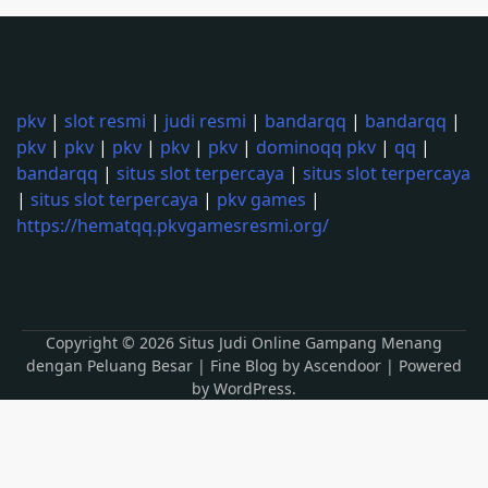
pkv
|
slot resmi
|
judi resmi
|
bandarqq
|
bandarqq
|
pkv
|
pkv
|
pkv
|
pkv
|
pkv
|
dominoqq pkv
|
qq
|
bandarqq
|
situs slot terpercaya
|
situs slot terpercaya
|
situs slot terpercaya
|
pkv games
|
https://hematqq.pkvgamesresmi.org/
Copyright © 2026
Situs Judi Online Gampang Menang
dengan Peluang Besar
| Fine Blog by
Ascendoor
| Powered
by
WordPress
.