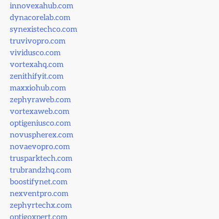
innovexahub.com
dynacorelab.com
synexistechco.com
truvivopro.com
vividusco.com
vortexahq.com
zenithifyit.com
maxxiohub.com
zephyraweb.com
vortexaweb.com
optigeniusco.com
novuspherex.com
novaevopro.com
trusparktech.com
trubrandzhq.com
boostifynet.com
nexventpro.com
zephyrtechx.com
optigoxpert.com