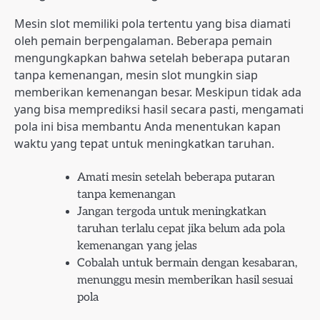
Mesin slot memiliki pola tertentu yang bisa diamati
oleh pemain berpengalaman. Beberapa pemain
mengungkapkan bahwa setelah beberapa putaran
tanpa kemenangan, mesin slot mungkin siap
memberikan kemenangan besar. Meskipun tidak ada
yang bisa memprediksi hasil secara pasti, mengamati
pola ini bisa membantu Anda menentukan kapan
waktu yang tepat untuk meningkatkan taruhan.
Amati mesin setelah beberapa putaran
tanpa kemenangan
Jangan tergoda untuk meningkatkan
taruhan terlalu cepat jika belum ada pola
kemenangan yang jelas
Cobalah untuk bermain dengan kesabaran,
menunggu mesin memberikan hasil sesuai
pola