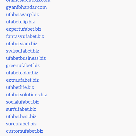
onlinesafemeds.com
gyanibhandar.com
ufabetwarp.biz
ufabetclip.biz
expertufabet.biz
fantasyufabet.biz
ufabetsiam.biz
swissufabet.biz
ufabetbusiness.biz
greenufabet.biz
ufabetcolor.biz
extraufabet.biz
ufabetlife.biz
ufabetsolutions.biz
socialufabet.biz
surfufabet.biz
ufabetbest.biz
sureufabet.biz
customufabet.biz