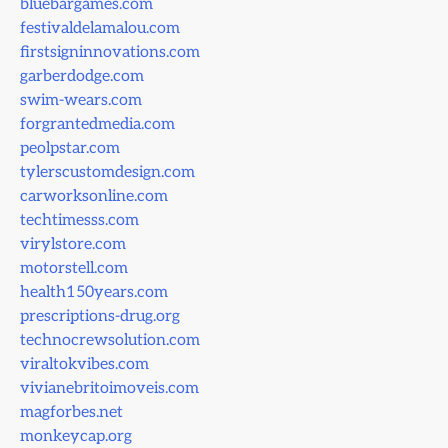
bluebargames.com
festivaldelamalou.com
firstsigninnovations.com
garberdodge.com
swim-wears.com
forgrantedmedia.com
peolpstar.com
tylerscustomdesign.com
carworksonline.com
techtimesss.com
virylstore.com
motorstell.com
health150years.com
prescriptions-drug.org
technocrewsolution.com
viraltokvibes.com
vivianebritoimoveis.com
magforbes.net
monkeycap.org