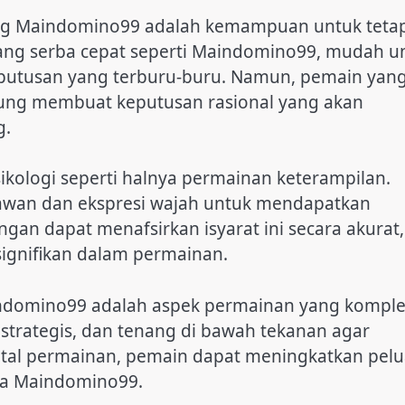
akang Maindomino99 adalah kemampuan untuk teta
ang serba cepat seperti Maindomino99, mudah u
putusan yang terburu-buru. Namun, pemain yan
ung membuat keputusan rasional yang akan
g.
ikologi seperti halnya permainan keterampilan.
awan dan ekspresi wajah untuk mendapatkan
gan dapat menafsirkan isyarat ini secara akurat,
gnifikan dalam permainan.
aindomino99 adalah aspek permainan yang kompl
 strategis, dan tenang di bawah tekanan agar
ntal permainan, pemain dapat meningkatkan pel
ma Maindomino99.