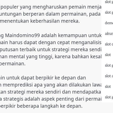
qiu 
slot
 populer yang mengharuskan pemain menjadi ta
dom
slot 
runtungan berperan dalam permainan, pada akhi
t menentukan keberhasilan mereka.
qq
demo
qq
akun
akang Maindomino99 adalah kemampuan untuk teta
ain harus dapat dengan cepat menganalisis dew
qq
slot
usan terbaik untuk strategi mereka sendiri. In
poke
slot
han mental yang tinggi, karena bahkan kesalaha
permainan.
dom
slot 
band
slot
n untuk dapat berpikir ke depan dan
n memprediksi apa yang akan dilakukan lawan
slot
an strategi mereka sendiri dan mendapatkan
slot 
 strategis adalah aspek penting dari permainan
rpikir beberapa langkah ke depan.