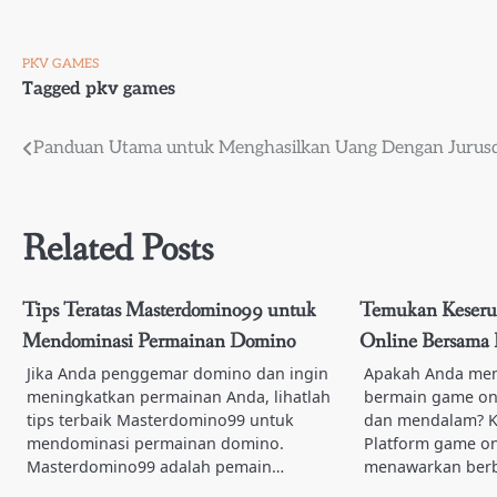
PKV GAMES
Tagged
pkv games
Post
Panduan Utama untuk Menghasilkan Uang Dengan Jurus
navigation
Related Posts
Tips Teratas Masterdomino99 untuk
Temukan Keser
Mendominasi Permainan Domino
Online Bersama
Jika Anda penggemar domino dan ingin
Apakah Anda men
meningkatkan permainan Anda, lihatlah
bermain game on
tips terbaik Masterdomino99 untuk
dan mendalam? K
mendominasi permainan domino.
Platform game on
Masterdomino99 adalah pemain…
menawarkan ber