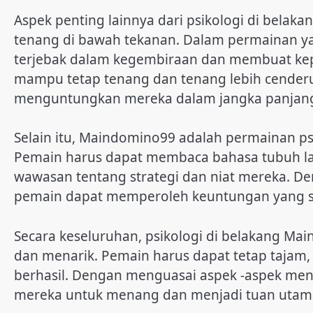
Aspek penting lainnya dari psikologi di bel
tenang di bawah tekanan. Dalam permainan y
terjebak dalam kegembiraan dan membuat ke
mampu tetap tenang dan tenang lebih cender
menguntungkan mereka dalam jangka panjan
Selain itu, Maindomino99 adalah permainan ps
Pemain harus dapat membaca bahasa tubuh l
wawasan tentang strategi dan niat mereka. Den
pemain dapat memperoleh keuntungan yang si
Secara keseluruhan, psikologi di belakang M
dan menarik. Pemain harus dapat tetap tajam,
berhasil. Dengan menguasai aspek -aspek me
mereka untuk menang dan menjadi tuan uta