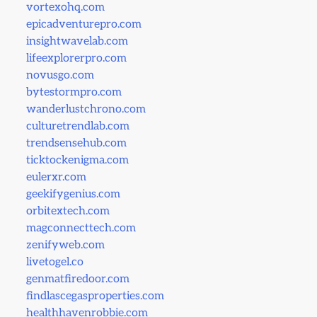
vortexohq.com
epicadventurepro.com
insightwavelab.com
lifeexplorerpro.com
novusgo.com
bytestormpro.com
wanderlustchrono.com
culturetrendlab.com
trendsensehub.com
ticktockenigma.com
eulerxr.com
geekifygenius.com
orbitextech.com
magconnecttech.com
zenifyweb.com
livetogel.co
genmatfiredoor.com
findlascegasproperties.com
healthhavenrobbie.com