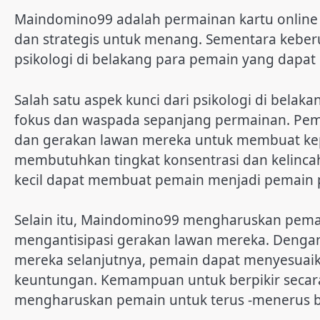
Maindomino99 adalah permainan kartu online
dan strategis untuk menang. Sementara kebe
psikologi di belakang para pemain yang dapa
Salah satu aspek kunci dari psikologi di bel
fokus dan waspada sepanjang permainan. Pem
dan gerakan lawan mereka untuk membuat keput
membutuhkan tingkat konsentrasi dan kelinca
kecil dapat membuat pemain menjadi pemain 
Selain itu, Maindomino99 mengharuskan pemai
mengantisipasi gerakan lawan mereka. Denga
mereka selanjutnya, pemain dapat menyesuaik
keuntungan. Kemampuan untuk berpikir secara
mengharuskan pemain untuk terus -menerus be