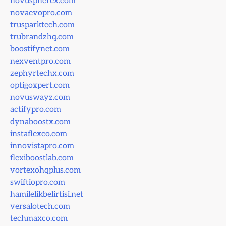
novuspherex.com
novaevopro.com
trusparktech.com
trubrandzhq.com
boostifynet.com
nexventpro.com
zephyrtechx.com
optigoxpert.com
novuswayz.com
actifypro.com
dynaboostx.com
instaflexco.com
innovistapro.com
flexiboostlab.com
vortexohqplus.com
swiftiopro.com
hamilelikbelirtisi.net
versalotech.com
techmaxco.com