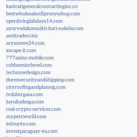
kastratigeneralcontractinginc.co
bestwholesalenfljerseysshop.com
openlivinglabdays14.com
ayurvedakonsultti-kari-nokela.com
antitraders.biz
aryanews24.com
xscape-it.com
777azino-mobile.com
cobbseniorbowl.com
technowdesign.com
durexsecurityandshipping.com
cityroofingandplannig.com
ivdabergasa.com
juyultadesga.com
real-crypto-services.com
mypetzworld.com
infounty.com
investparaguay-eu.com