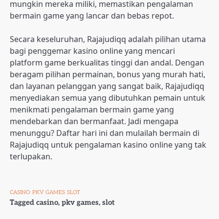
mungkin mereka miliki, memastikan pengalaman
bermain game yang lancar dan bebas repot.
Secara keseluruhan, Rajajudiqq adalah pilihan utama
bagi penggemar kasino online yang mencari
platform game berkualitas tinggi dan andal. Dengan
beragam pilihan permainan, bonus yang murah hati,
dan layanan pelanggan yang sangat baik, Rajajudiqq
menyediakan semua yang dibutuhkan pemain untuk
menikmati pengalaman bermain game yang
mendebarkan dan bermanfaat. Jadi mengapa
menunggu? Daftar hari ini dan mulailah bermain di
Rajajudiqq untuk pengalaman kasino online yang tak
terlupakan.
CASINO
PKV GAMES
SLOT
Tagged
casino
,
pkv games
,
slot