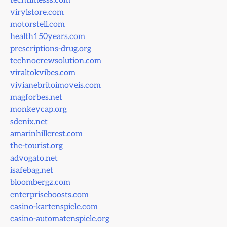
techtimesss.com
virylstore.com
motorstell.com
health150years.com
prescriptions-drug.org
technocrewsolution.com
viraltokvibes.com
vivianebritoimoveis.com
magforbes.net
monkeycap.org
sdenix.net
amarinhillcrest.com
the-tourist.org
advogato.net
isafebag.net
bloombergz.com
enterpriseboosts.com
casino-kartenspiele.com
casino-automatenspiele.org