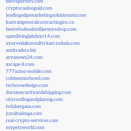
bbcreporters.com
cryptocasinoguid.com
leadingedgemarketingsolutionsmi.com
kastratigeneralcontractinginc.co
bestwholesalenfljerseysshop.com
openlivinglabdays14.com
ayurvedakonsultti-kari-nokela.com
antitraders.biz
aryanews24.com
xscape-it.com
777azino-mobile.com
cobbseniorbowl.com
technowdesign.com
durexsecurityandshipping.com
cityroofingandplannig.com
ivdabergasa.com
juyultadesga.com
real-crypto-services.com
mypetzworld.com