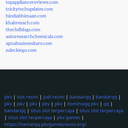
topappliancereviews.com
trickytechupdates.com
hindiabhimaan.com
khabresach.com
thecbdblogs.com
autoresearchchemicals.com
apnabusinesskaro.com
suleckiego.com
pkv
|
slot resmi
|
judi resmi
|
bandarqq
|
bandarqq
|
pkv
|
pkv
|
pkv
|
pkv
|
pkv
|
dominoqq pkv
|
qq
|
bandarqq
|
situs slot terpercaya
|
situs slot terpercaya
|
situs slot terpercaya
|
pkv games
|
https://hematqq.pkvgamesresmi.org/