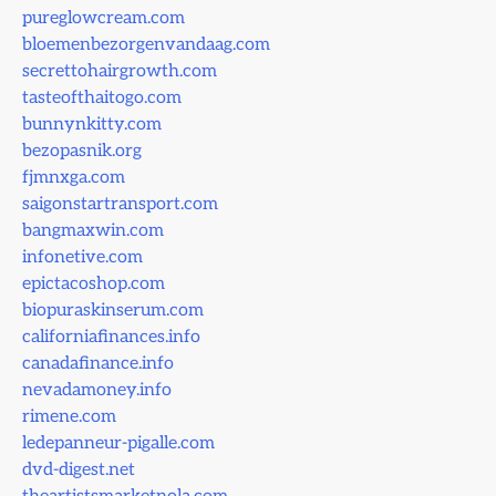
pureglowcream.com
bloemenbezorgenvandaag.com
secrettohairgrowth.com
tasteofthaitogo.com
bunnynkitty.com
bezopasnik.org
fjmnxga.com
saigonstartransport.com
bangmaxwin.com
infonetive.com
epictacoshop.com
biopuraskinserum.com
californiafinances.info
canadafinance.info
nevadamoney.info
rimene.com
ledepanneur-pigalle.com
dvd-digest.net