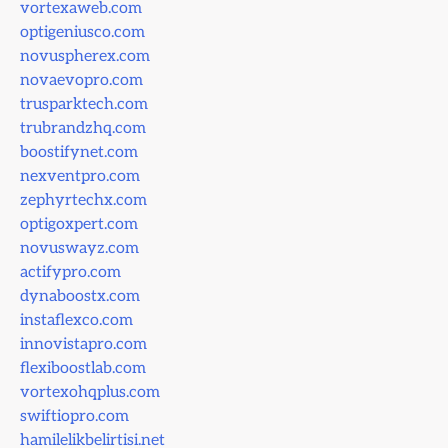
vortexaweb.com
optigeniusco.com
novuspherex.com
novaevopro.com
trusparktech.com
trubrandzhq.com
boostifynet.com
nexventpro.com
zephyrtechx.com
optigoxpert.com
novuswayz.com
actifypro.com
dynaboostx.com
instaflexco.com
innovistapro.com
flexiboostlab.com
vortexohqplus.com
swiftiopro.com
hamilelikbelirtisi.net