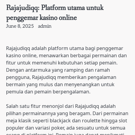
Rajajudiqq: Platform utama untuk
penggemar kasino online
June 8, 2025
admin
Rajajudiqq adalah platform utama bagi penggemar
kasino online, menawarkan berbagai permainan dan
fitur untuk memenuhi kebutuhan setiap pemain.
Dengan antarmuka yang ramping dan ramah
pengguna, Rajajudiqq memberikan pengalaman
bermain yang mulus dan menyenangkan untuk
pemula dan pemain berpengalaman.
Salah satu fitur menonjol dari Rajajudiqq adalah
pilihan permainannya yang beragam. Dari permainan
meja klasik seperti blackjack dan roulette hingga slot
populer dan variasi poker, ada sesuatu untuk semua