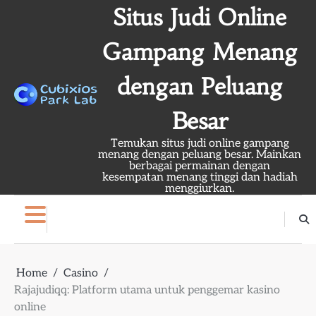
Skip
Situs Judi Online
to
content
Gampang Menang
dengan Peluang
Besar
Temukan situs judi online gampang
menang dengan peluang besar. Mainkan
berbagai permainan dengan
kesempatan menang tinggi dan hadiah
menggiurkan.
Home
Casino
Rajajudiqq: Platform utama untuk penggemar kasino
online