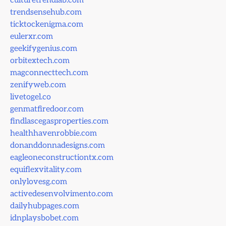
culturetrendlab.com
trendsensehub.com
ticktockenigma.com
eulerxr.com
geekifygenius.com
orbitextech.com
magconnecttech.com
zenifyweb.com
livetogel.co
genmatfiredoor.com
findlascegasproperties.com
healthhavenrobbie.com
donanddonnadesigns.com
eagleoneconstructiontx.com
equiflexvitality.com
onlylovesg.com
activedesenvolvimento.com
dailyhubpages.com
idnplaysbobet.com