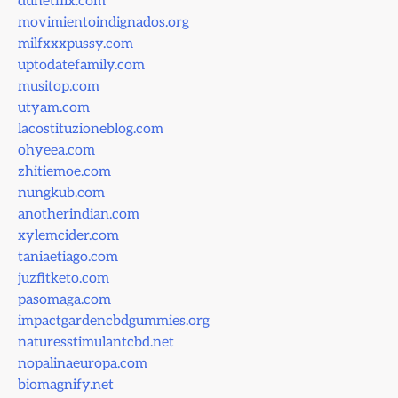
dunetflix.com
movimientoindignados.org
milfxxxpussy.com
uptodatefamily.com
musitop.com
utyam.com
lacostituzioneblog.com
ohyeea.com
zhitiemoe.com
nungkub.com
anotherindian.com
xylemcider.com
taniaetiago.com
juzfitketo.com
pasomaga.com
impactgardencbdgummies.org
naturesstimulantcbd.net
nopalinaeuropa.com
biomagnify.net