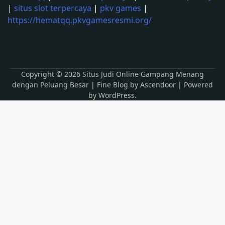
|
situs slot terpercaya
|
pkv games
|
https://hematqq.pkvgamesresmi.org/
Copyright © 2026
Situs Judi Online Gampang Menang
dengan Peluang Besar
| Fine Blog by
Ascendoor
| Powered
by
WordPress
.