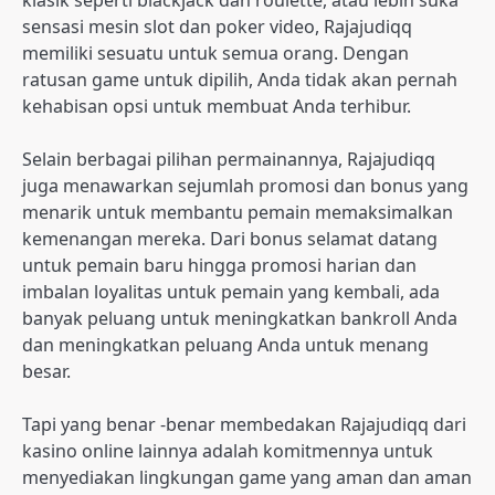
klasik seperti blackjack dan roulette, atau lebih suka
sensasi mesin slot dan poker video, Rajajudiqq
memiliki sesuatu untuk semua orang. Dengan
ratusan game untuk dipilih, Anda tidak akan pernah
kehabisan opsi untuk membuat Anda terhibur.
Selain berbagai pilihan permainannya, Rajajudiqq
juga menawarkan sejumlah promosi dan bonus yang
menarik untuk membantu pemain memaksimalkan
kemenangan mereka. Dari bonus selamat datang
untuk pemain baru hingga promosi harian dan
imbalan loyalitas untuk pemain yang kembali, ada
banyak peluang untuk meningkatkan bankroll Anda
dan meningkatkan peluang Anda untuk menang
besar.
Tapi yang benar -benar membedakan Rajajudiqq dari
kasino online lainnya adalah komitmennya untuk
menyediakan lingkungan game yang aman dan aman