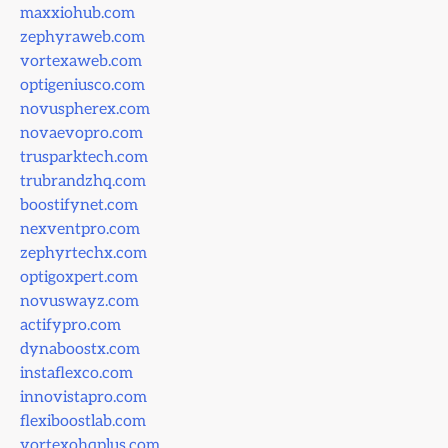
maxxiohub.com
zephyraweb.com
vortexaweb.com
optigeniusco.com
novuspherex.com
novaevopro.com
trusparktech.com
trubrandzhq.com
boostifynet.com
nexventpro.com
zephyrtechx.com
optigoxpert.com
novuswayz.com
actifypro.com
dynaboostx.com
instaflexco.com
innovistapro.com
flexiboostlab.com
vortexohqplus.com