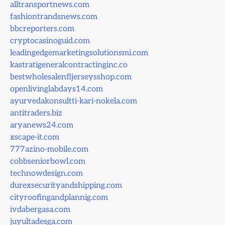
alltransportnews.com
fashiontrandsnews.com
bbcreporters.com
cryptocasinoguid.com
leadingedgemarketingsolutionsmi.com
kastratigeneralcontractinginc.co
bestwholesalenfljerseysshop.com
openlivinglabdays14.com
ayurvedakonsultti-kari-nokela.com
antitraders.biz
aryanews24.com
xscape-it.com
777azino-mobile.com
cobbseniorbowl.com
technowdesign.com
durexsecurityandshipping.com
cityroofingandplannig.com
ivdabergasa.com
juyultadesga.com