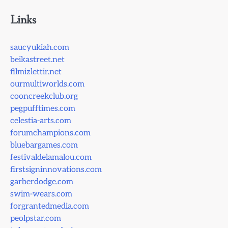
Links
saucyukiah.com
beikastreet.net
filmizlettir.net
ourmultiworlds.com
cooncreekclub.org
pegpufftimes.com
celestia-arts.com
forumchampions.com
bluebargames.com
festivaldelamalou.com
firstsigninnovations.com
garberdodge.com
swim-wears.com
forgrantedmedia.com
peolpstar.com