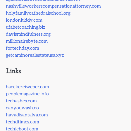
nashvilleworkerscompensationattorney.com
holyfamilycathedralschool.org
londonkiddy.com
ufabetcoaching.biz
davismindfulness.org
millionairebyte.com
fortechday.com
getcaminorealestateusa.xyz
Links
baeckereiweber.com
peoplemagazine.info
techashes.com
canyouwash.co
havadisantalya.com
techdtimes.com
techieboot.com