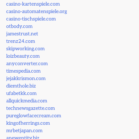
casino-kartenspiele.com
casino-automatenspiele.org
casino-tischspiele.com
otbody.com
jamestrust.net
trenz24.com
skipworking.com
loizbeauty.com
anyconverter.com
timespedia.com
jejakkrismon.com
diemthole.biz
ufabetkk.com
allquickmedia.com
technewsgazette.com
pureglowfacecream.com
kingofherrings.com
mrbetjapan.com
anewentity.biz