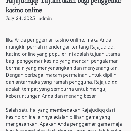
Rajajudiqq: Tujuan akhir bagi penggemar
kasino online
July 24, 2025
admin
Jika Anda penggemar kasino online, maka Anda
mungkin pernah mendengar tentang Rajajudiqq.
Kasino online yang populer ini adalah tujuan utama
bagi penggemar kasino yang mencari pengalaman
bermain yang menyenangkan dan menyenangkan.
Dengan berbagai macam permainan untuk dipilih
dan antarmuka yang ramah pengguna, Rajajudiqq
adalah tempat yang sempurna untuk menguji
keberuntungan Anda dan menang besar.
Salah satu hal yang membedakan Rajajudiqq dari
kasino online lainnya adalah pilihan game yang
mengesankan. Apakah Anda penggemar game meja