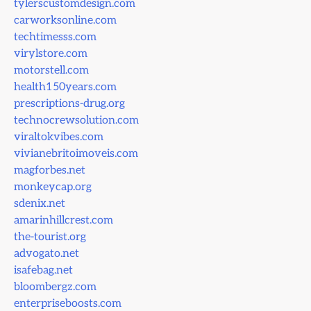
tylerscustomdesign.com
carworksonline.com
techtimesss.com
virylstore.com
motorstell.com
health150years.com
prescriptions-drug.org
technocrewsolution.com
viraltokvibes.com
vivianebritoimoveis.com
magforbes.net
monkeycap.org
sdenix.net
amarinhillcrest.com
the-tourist.org
advogato.net
isafebag.net
bloombergz.com
enterpriseboosts.com