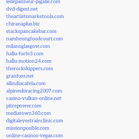
ledepanneur-pigalle.com
dvd-digest.net
theartistsmarketnola.com
chiranaplus.biz
stackspancakebar.com
namheongfoodcourt.com
milanoglasgow.com
hallu-forte3.com
hallu-motion24.com
therockskippers.com
granfoss.net
allindiacafela.com
alpineskiracing2007.com
casino-vulkan-online.net
pitrepower.com
mediatown360.com
digitaleyestrainclinic.com
missionposible.com
online-casinos-vegas.com