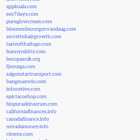
appkuala.com
seo7days.com
pureglowcream.com
bloemenbezorgenvandaag.com
secrettohairgrowth.com
tasteofthaitogo.com
bunnynkitty.com
bezopasnik.org
fjmnxga.com
saigonstartransport.com
bangmaxwin.com
infonetive.com
epictacoshop.com
biopuraskinserum.com
californiafinances.info
canadafinance.info
nevadamoney.info
rimene.com