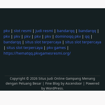
pkv
|
slot resmi
|
judi resmi
|
bandarqq
|
bandarqq
|
pkv
|
pkv
|
pkv
|
pkv
|
pkv
|
dominoqq pkv
|
qq
|
bandarqq
|
situs slot terpercaya
|
situs slot terpercaya
|
situs slot terpercaya
|
pkv games
|
https://hematqq.pkvgamesresmi.org/
Copyright © 2026
Situs Judi Online Gampang Menang
dengan Peluang Besar
| Fine Blog by
Ascendoor
| Powered
by
WordPress
.