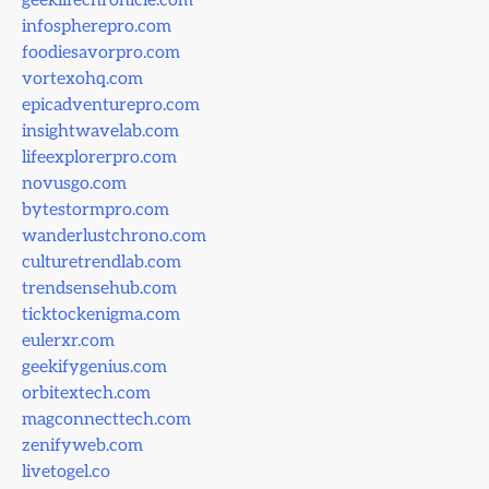
geeklifechronicle.com
infospherepro.com
foodiesavorpro.com
vortexohq.com
epicadventurepro.com
insightwavelab.com
lifeexplorerpro.com
novusgo.com
bytestormpro.com
wanderlustchrono.com
culturetrendlab.com
trendsensehub.com
ticktockenigma.com
eulerxr.com
geekifygenius.com
orbitextech.com
magconnecttech.com
zenifyweb.com
livetogel.co