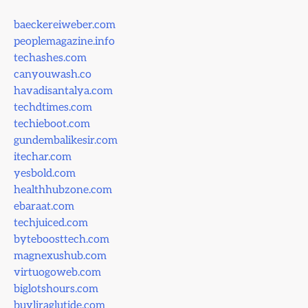
baeckereiweber.com
peoplemagazine.info
techashes.com
canyouwash.co
havadisantalya.com
techdtimes.com
techieboot.com
gundembalikesir.com
itechar.com
yesbold.com
healthhubzone.com
ebaraat.com
techjuiced.com
byteboosttech.com
magnexushub.com
virtuogoweb.com
biglotshours.com
buyliraglutide.com