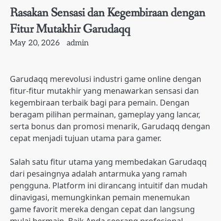
Rasakan Sensasi dan Kegembiraan dengan
Fitur Mutakhir Garudaqq
May 20, 2026
admin
Garudaqq merevolusi industri game online dengan
fitur-fitur mutakhir yang menawarkan sensasi dan
kegembiraan terbaik bagi para pemain. Dengan
beragam pilihan permainan, gameplay yang lancar,
serta bonus dan promosi menarik, Garudaqq dengan
cepat menjadi tujuan utama para gamer.
Salah satu fitur utama yang membedakan Garudaqq
dari pesaingnya adalah antarmuka yang ramah
pengguna. Platform ini dirancang intuitif dan mudah
dinavigasi, memungkinkan pemain menemukan
game favorit mereka dengan cepat dan langsung