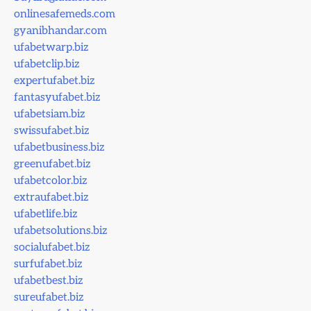
onlinesafemeds.com
gyanibhandar.com
ufabetwarp.biz
ufabetclip.biz
expertufabet.biz
fantasyufabet.biz
ufabetsiam.biz
swissufabet.biz
ufabetbusiness.biz
greenufabet.biz
ufabetcolor.biz
extraufabet.biz
ufabetlife.biz
ufabetsolutions.biz
socialufabet.biz
surfufabet.biz
ufabetbest.biz
sureufabet.biz