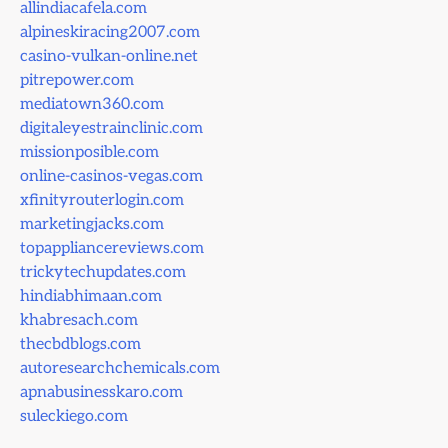
allindiacafela.com
alpineskiracing2007.com
casino-vulkan-online.net
pitrepower.com
mediatown360.com
digitaleyestrainclinic.com
missionposible.com
online-casinos-vegas.com
xfinityrouterlogin.com
marketingjacks.com
topappliancereviews.com
trickytechupdates.com
hindiabhimaan.com
khabresach.com
thecbdblogs.com
autoresearchchemicals.com
apnabusinesskaro.com
suleckiego.com