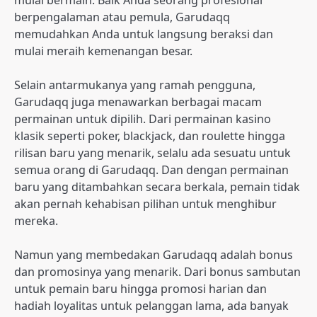
mulai bermain. Baik Anda seorang profesional
berpengalaman atau pemula, Garudaqq
memudahkan Anda untuk langsung beraksi dan
mulai meraih kemenangan besar.
Selain antarmukanya yang ramah pengguna,
Garudaqq juga menawarkan berbagai macam
permainan untuk dipilih. Dari permainan kasino
klasik seperti poker, blackjack, dan roulette hingga
rilisan baru yang menarik, selalu ada sesuatu untuk
semua orang di Garudaqq. Dan dengan permainan
baru yang ditambahkan secara berkala, pemain tidak
akan pernah kehabisan pilihan untuk menghibur
mereka.
Namun yang membedakan Garudaqq adalah bonus
dan promosinya yang menarik. Dari bonus sambutan
untuk pemain baru hingga promosi harian dan
hadiah loyalitas untuk pelanggan lama, ada banyak