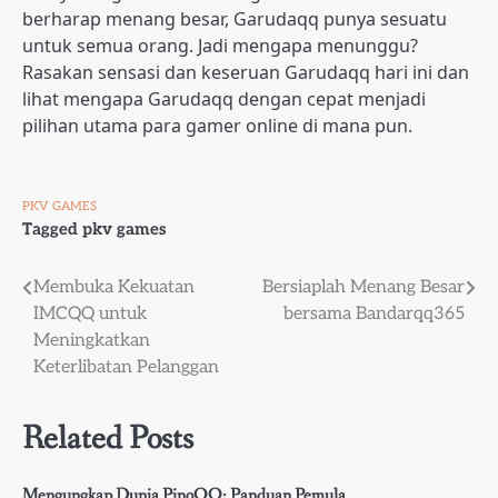
berharap menang besar, Garudaqq punya sesuatu
untuk semua orang. Jadi mengapa menunggu?
Rasakan sensasi dan keseruan Garudaqq hari ini dan
lihat mengapa Garudaqq dengan cepat menjadi
pilihan utama para gamer online di mana pun.
PKV GAMES
Tagged
pkv games
Post
Membuka Kekuatan
Bersiaplah Menang Besar
IMCQQ untuk
bersama Bandarqq365
navigation
Meningkatkan
Keterlibatan Pelanggan
Related Posts
Mengungkap Dunia PinoQQ: Panduan Pemula