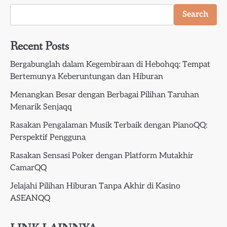
Search
Recent Posts
Bergabunglah dalam Kegembiraan di Hebohqq: Tempat
Bertemunya Keberuntungan dan Hiburan
Menangkan Besar dengan Berbagai Pilihan Taruhan
Menarik Senjaqq
Rasakan Pengalaman Musik Terbaik dengan PianoQQ:
Perspektif Pengguna
Rasakan Sensasi Poker dengan Platform Mutakhir
CamarQQ
Jelajahi Pilihan Hiburan Tanpa Akhir di Kasino
ASEANQQ