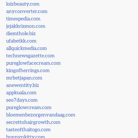
loizbeauty.com
anyconverter.com
timespedia.com
jejakkrismon.com
diemthole.biz
ufabetkk.com
allquickmedia.com
technewsgazette.com
pureglowfacecream.com
kingofherrings.com
mrbetjapan.com
anewentity.biz
appkuala.com
seo7days.com
pureglowcream.com
bloemenbezorgenvandaag.com
secrettohairgrowth.com
tasteofthaitogo.com
bunnynkitty.com