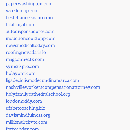
paperwashington.com
weedemup.com
bestchancecasino.com
bilalliaqat.com
autodispensadores.com
inductioncooktopp.com
newsmedicaltoday.com
roofingnevada.info
magconnectx.com
synexispro.com
holayomi.com
ligadeciclismodecundinamarca.com
nashvilleworkerscompensationattorney.com
holyfamilycathedralschool.org
londonkiddy.com
ufabetcoaching.biz
davismindfulness.org
millionairebyte.com
fortechday.com