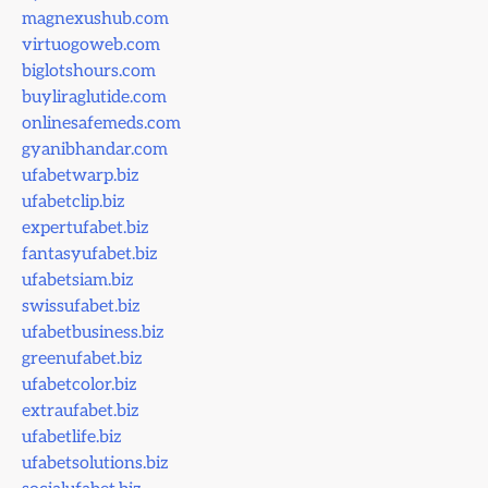
magnexushub.com
virtuogoweb.com
biglotshours.com
buyliraglutide.com
onlinesafemeds.com
gyanibhandar.com
ufabetwarp.biz
ufabetclip.biz
expertufabet.biz
fantasyufabet.biz
ufabetsiam.biz
swissufabet.biz
ufabetbusiness.biz
greenufabet.biz
ufabetcolor.biz
extraufabet.biz
ufabetlife.biz
ufabetsolutions.biz