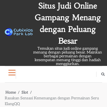
Skip
Situs Judi Online
to
content
Gampang Menang
dengan Peluang
Besar
Temukan situs judi online gampang
menang dengan peluang besar. Mainkan
berbagai permainan dengan
kesempatan menang tinggi dan hadiah
menggiurkan.
Home
Slot
Rasakan Sensasi Kemenangan dengan Permainan Seru
ElangQQ