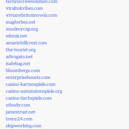
technocrewsolution.com
viraltokvibes.com
vivianebritoimoveis.com
magforbes.net
monkeycap.org
sdenix.net
amarinhillcrest.com
the-tourist.org
advogato.net
isafebag.net
bloombergz.com
enterpriseboosts.com
casino-kartenspiele.com
casino-automatenspiele.org
casino-tischspiele.com
otbody.com
jamestrust.net
trenz24.com
skipworking.com