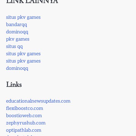
LINK LAINNYA
situs pkv games
bandarqq
dominoqq
pkv games
situs qq
situs pkv games
situs pkv games
dominoqq
Links
educationalnewsupdates.com
flexiboostco.com
boostioweb.com
zephyrushub.com
optipathlab.com