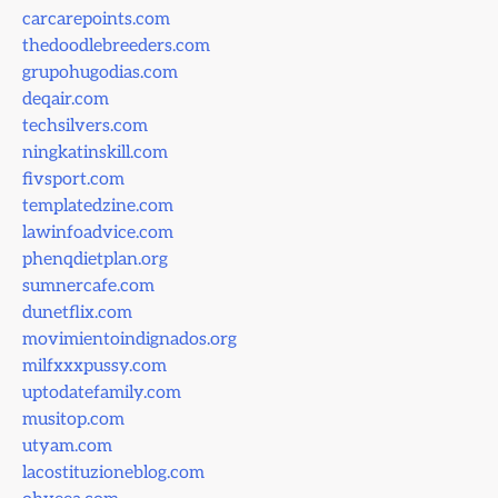
carcarepoints.com
thedoodlebreeders.com
grupohugodias.com
deqair.com
techsilvers.com
ningkatinskill.com
fivsport.com
templatedzine.com
lawinfoadvice.com
phenqdietplan.org
sumnercafe.com
dunetflix.com
movimientoindignados.org
milfxxxpussy.com
uptodatefamily.com
musitop.com
utyam.com
lacostituzioneblog.com