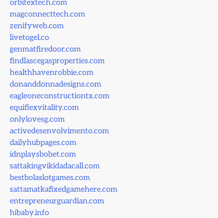
orbitextech.com
magconnecttech.com
zenifyweb.com
livetogel.co
genmatfiredoor.com
findlascegasproperties.com
healthhavenrobbie.com
donanddonnadesigns.com
eagleoneconstructiontx.com
equiflexvitality.com
onlylovesg.com
activedesenvolvimento.com
dailyhubpages.com
idnplaysbobet.com
sattakingvikidadacall.com
bestbolaslotgames.com
sattamatkafixedgamehere.com
entrepreneurguardian.com
hibaby.info