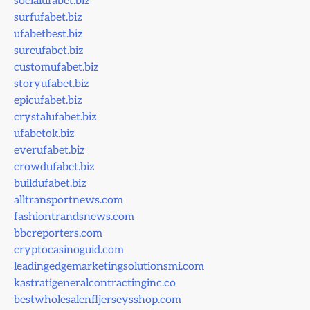
socialufabet.biz
surfufabet.biz
ufabetbest.biz
sureufabet.biz
customufabet.biz
storyufabet.biz
epicufabet.biz
crystalufabet.biz
ufabetok.biz
everufabet.biz
crowdufabet.biz
buildufabet.biz
alltransportnews.com
fashiontrandsnews.com
bbcreporters.com
cryptocasinoguid.com
leadingedgemarketingsolutionsmi.com
kastratigeneralcontractinginc.co
bestwholesalenfljerseysshop.com