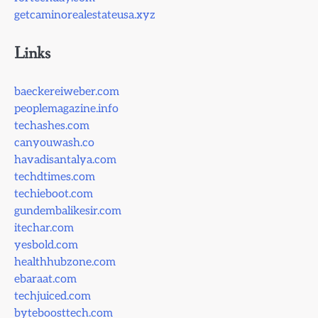
getcaminorealestateusa.xyz
Links
baeckereiweber.com
peoplemagazine.info
techashes.com
canyouwash.co
havadisantalya.com
techdtimes.com
techieboot.com
gundembalikesir.com
itechar.com
yesbold.com
healthhubzone.com
ebaraat.com
techjuiced.com
byteboosttech.com