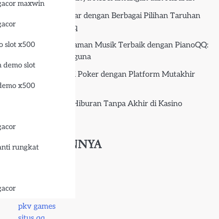
qiu
 gacor maxwin
Menangkan Besar dengan Berbagai Pilihan Taruhan
inoqq
gacor
ler
Menarik Senjaqq
 slot x500
Rasakan Pengalaman Musik Terbaik dengan PianoQQ:
an
Perspektif Pengguna
 demo slot
Rasakan Sensasi Poker dengan Platform Mutakhir
 demo x500
CamarQQ
Jelajahi Pilihan Hiburan Tanpa Akhir di Kasino
r
ASEANQQ
inoqq
gacor
web
LINK LAINNYA
arqq
 anti rungkat
rada
situs pkv games
bandarqq
gacor
dominoqq
pkv games
situs qq