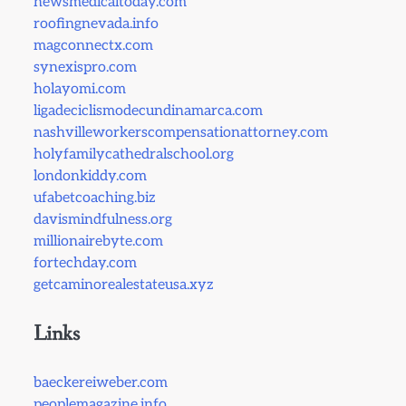
newsmedicaltoday.com
roofingnevada.info
magconnectx.com
synexispro.com
holayomi.com
ligadeciclismodecundinamarca.com
nashvilleworkerscompensationattorney.com
holyfamilycathedralschool.org
londonkiddy.com
ufabetcoaching.biz
davismindfulness.org
millionairebyte.com
fortechday.com
getcaminorealestateusa.xyz
Links
baeckereiweber.com
peoplemagazine.info