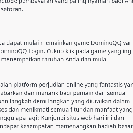
lih metode pembayaran yang paling nyaman bagi A
 setoran.
Anda dapat mulai memainkan game DominoQQ ya
 DominoQQ Login. Cukup klik pada game yang ing
tuk menempatkan taruhan Anda dan mulai
ah platform perjudian online yang fantastis ya
barkan dan menarik bagi pemain dari semua
uan langkah demi langkah yang diuraikan dalam
ses dan menikmati semua fitur dan manfaat yang
ggu apa lagi? Kunjungi situs web hari ini dan
mendapat kesempatan memenangkan hadiah besar