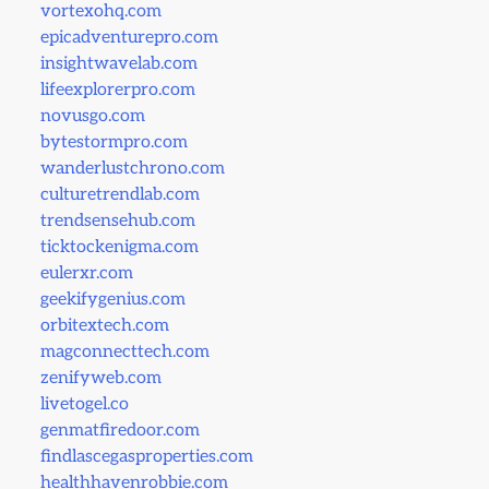
vortexohq.com
epicadventurepro.com
insightwavelab.com
lifeexplorerpro.com
novusgo.com
bytestormpro.com
wanderlustchrono.com
culturetrendlab.com
trendsensehub.com
ticktockenigma.com
eulerxr.com
geekifygenius.com
orbitextech.com
magconnecttech.com
zenifyweb.com
livetogel.co
genmatfiredoor.com
findlascegasproperties.com
healthhavenrobbie.com