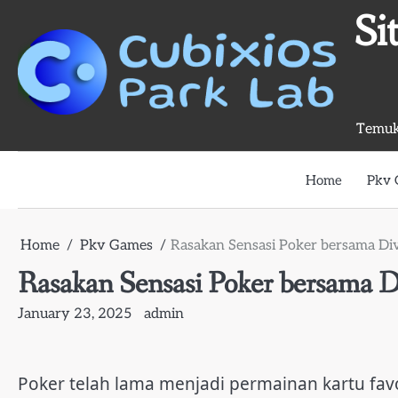
Skip
Si
to
content
Temuk
Home
Pkv 
Home
Pkv Games
Rasakan Sensasi Poker bersama D
Rasakan Sensasi Poker bersama
January 23, 2025
admin
Poker telah lama menjadi permainan kartu fav