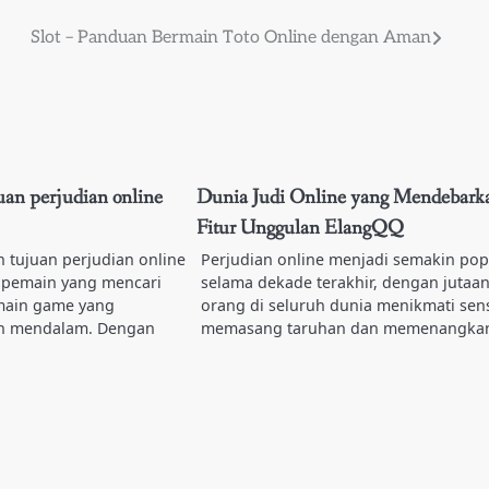
Slot – Panduan Bermain Toto Online dengan Aman
uan perjudian online
Dunia Judi Online yang Mendebark
Fitur Unggulan ElangQQ
h tujuan perjudian online
Perjudian online menjadi semakin pop
a pemain yang mencari
selama dekade terakhir, dengan jutaa
main game yang
orang di seluruh dunia menikmati sen
n mendalam. Dengan
memasang taruhan dan memenangka