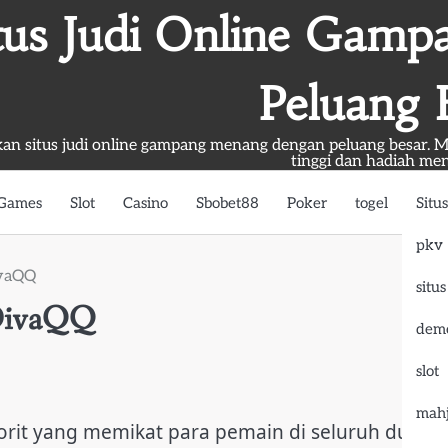
tus Judi Online Gam
Peluang 
an situs judi online gampang menang dengan peluang besar.
tinggi dan hadiah me
Games
Slot
Casino
Sbobet88
Poker
togel
Situ
Poke
pkv
ivaQQ
qq
Taru
situs
 DivaQQ
pkv
sbob
Judi
demo
band
sbob
slot
dom
mahj
orit yang memikat para pemain di seluruh dunia.