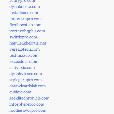
actifypro.com
dynaboostx.com
instaflexco.com
innovistapro.com
flexiboostlab.com
vortexohqplus.com
swiftiopro.com
hamilelikbelirtisi.net
versalotech.com
techmaxco.com
exceedolab.com
activaxio.com
dynabytesco.com
stylegurupro.com
datawizardslab.com
cubiqio.com
geeklifechronicle.com
infospherepro.com
foodiesavorpro.com