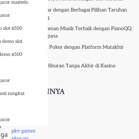
qiu
 gacor maxwin
,
Menangkan Besar dengan Berbagai Pilihan Taruhan
inoqq
gacor
Menarik Senjaqq
 slot x500
Rasakan Pengalaman Musik Terbaik dengan PianoQQ:
Perspektif Pengguna
Q
 demo slot
Rasakan Sensasi Poker dengan Platform Mutakhir
 demo x500
CamarQQ
n
Jelajahi Pilihan Hiburan Tanpa Akhir di Kasino
r
ASEANQQ
inoqq
gacor
g
ahwa
LINK LAINNYA
arqq
 anti rungkat
situs pkv games
bandarqq
gacor
dominoqq
i
pkv games
gga
situs qq