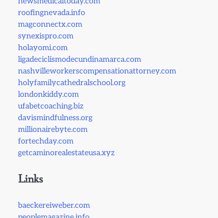
newsmedicaltoday.com
roofingnevada.info
magconnectx.com
synexispro.com
holayomi.com
ligadeciclismodecundinamarca.com
nashvilleworkerscompensationattorney.com
holyfamilycathedralschool.org
londonkiddy.com
ufabetcoaching.biz
davismindfulness.org
millionairebyte.com
fortechday.com
getcaminorealestateusa.xyz
Links
baeckereiweber.com
peoplemagazine.info