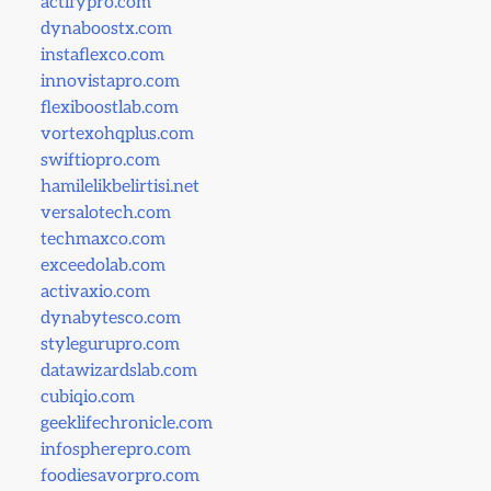
actifypro.com
dynaboostx.com
k
instaflexco.com
innovistapro.com
flexiboostlab.com
vortexohqplus.com
swiftiopro.com
hamilelikbelirtisi.net
versalotech.com
techmaxco.com
exceedolab.com
activaxio.com
dynabytesco.com
stylegurupro.com
datawizardslab.com
cubiqio.com
geeklifechronicle.com
infospherepro.com
foodiesavorpro.com