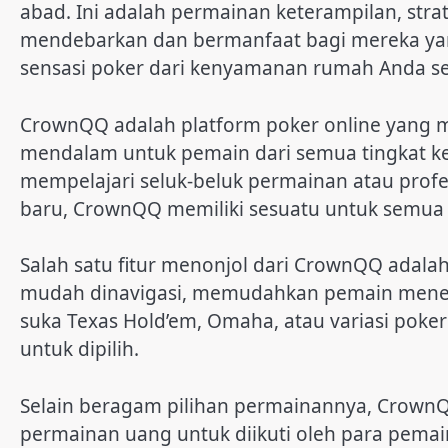
abad. Ini adalah permainan keterampilan, stra
mendebarkan dan bermanfaat bagi mereka ya
sensasi poker dari kenyamanan rumah Anda s
CrownQQ adalah platform poker online yang
mendalam untuk pemain dari semua tingkat ke
mempelajari seluk-beluk permainan atau prof
baru, CrownQQ memiliki sesuatu untuk semua
Salah satu fitur menonjol dari CrownQQ adal
mudah dinavigasi, memudahkan pemain menem
suka Texas Hold’em, Omaha, atau variasi pok
untuk dipilih.
Selain beragam pilihan permainannya, Crow
permainan uang untuk diikuti oleh para pema