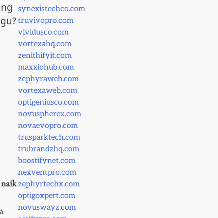
ang
synexistechco.com
ggu?
truvivopro.com
vividusco.com
vortexahq.com
zenithifyit.com
maxxiohub.com
zephyraweb.com
vortexaweb.com
optigeniusco.com
novuspherex.com
novaevopro.com
trusparktech.com
trubrandzhq.com
boostifynet.com
nexventpro.com
 naik
zephyrtechx.com
optigoxpert.com
novuswayz.com
a