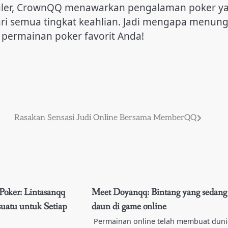
luler, CrownQQ menawarkan pengalaman poker y
i semua tingkat keahlian. Jadi mengapa menun
 permainan poker favorit Anda!
Rasakan Sensasi Judi Online Bersama MemberQQ
 Poker: Lintasanqq
Meet Doyanqq: Bintang yang sedang
uatu untuk Setiap
daun di game online
Permainan online telah membuat duni