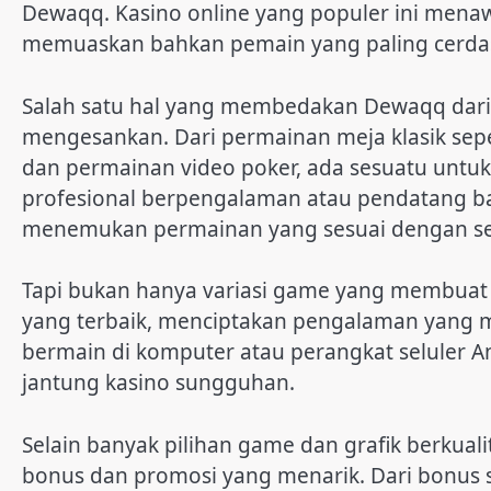
Dewaqq. Kasino online yang populer ini men
memuaskan bahkan pemain yang paling cerda
Salah satu hal yang membedakan Dewaqq dari 
mengesankan. Dari permainan meja klasik seper
dan permainan video poker, ada sesuatu unt
profesional berpengalaman atau pendatang bar
menemukan permainan yang sesuai dengan sel
Tapi bukan hanya variasi game yang membuat 
yang terbaik, menciptakan pengalaman yang 
bermain di komputer atau perangkat seluler A
jantung kasino sungguhan.
Selain banyak pilihan game dan grafik berkua
bonus dan promosi yang menarik. Dari bonus 