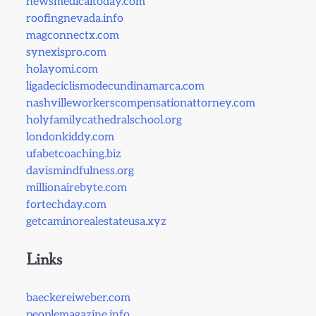
newsmedicaltoday.com
roofingnevada.info
magconnectx.com
synexispro.com
holayomi.com
ligadeciclismodecundinamarca.com
nashvilleworkerscompensationattorney.com
holyfamilycathedralschool.org
londonkiddy.com
ufabetcoaching.biz
davismindfulness.org
millionairebyte.com
fortechday.com
getcaminorealestateusa.xyz
Links
baeckereiweber.com
peoplemagazine.info