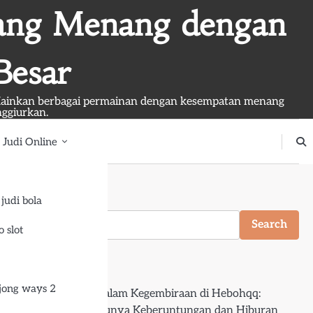
pang Menang dengan
Besar
 Mainkan berbagai permainan dengan kesempatan menang
nggiurkan.
s Judi Online
r Online
Search
han Bola
 judi bola
Search
 games
et88
 Slot Online
 slot
arqq
et
Recent Posts
ino99
ong ways 2
Bergabunglah dalam Kegembiraan di Hebohqq:
Tempat Bertemunya Keberuntungan dan Hiburan