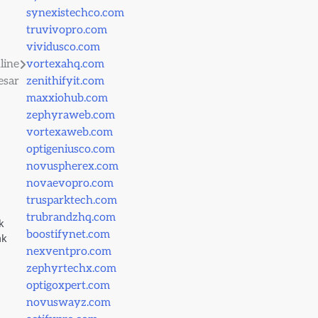
synexistechco.com
truvivopro.com
vividusco.com
vortexahq.com
line
zenithifyit.com
esar
maxxiohub.com
zephyraweb.com
vortexaweb.com
optigeniusco.com
novuspherex.com
novaevopro.com
trusparktech.com
trubrandzhq.com
k
boostifynet.com
ak
nexventpro.com
zephyrtechx.com
optigoxpert.com
novuswayz.com