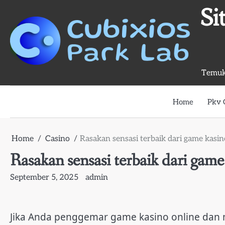
Skip
Si
to
content
Temuk
Home
Pkv 
Home
Casino
Rasakan sensasi terbaik dari game kasi
Rasakan sensasi terbaik dari gam
September 5, 2025
admin
Jika Anda penggemar game kasino online dan men