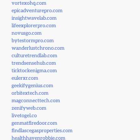
vortexohq.com
epicadventurepro.com
insightwavelab.com
lifeexplorerpro.com
novusgo.com
bytestormpro.com
wanderlustchrono.com
culturetrendlab.com
trendsensehub.com
ticktockenigma.com
eulerxr.com
geekifygenius.com
orbitextech.com
magconnecttech.com
zenifyweb.com
livetogel.co
genmatfiredoor.com
findlascegasproperties.com
healthhavenrobbie.com