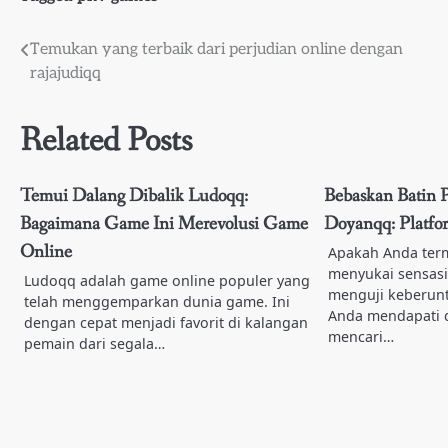
Post
Temukan yang terbaik dari perjudian online dengan
rajajudiqq
navigation
Related Posts
Temui Dalang Dibalik Ludoqq:
Bebaskan Batin 
Bagaimana Game Ini Merevolusi Game
Doyanqq: Platf
Online
Apakah Anda ter
menyukai sensas
Ludoqq adalah game online populer yang
menguji keberun
telah menggemparkan dunia game. Ini
Anda mendapati d
dengan cepat menjadi favorit di kalangan
mencari…
pemain dari segala…