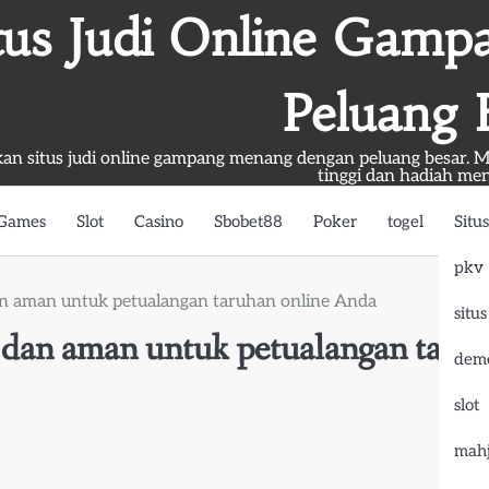
tus Judi Online Gam
Peluang 
an situs judi online gampang menang dengan peluang besar.
tinggi dan hadiah me
Games
Slot
Casino
Sbobet88
Poker
togel
Situ
Poke
pkv
an aman untuk petualangan taruhan online Anda
qq
Taru
situs
 dan aman untuk petualangan taru
pkv
sbob
Judi
demo
band
sbob
slot
dom
mahj