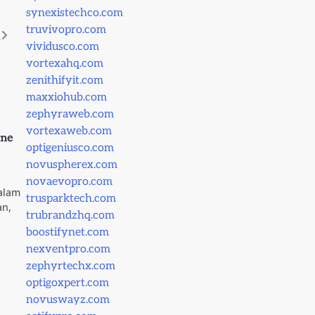
synexistechco.com
truvivopro.com
q
vividusco.com
vortexahq.com
zenithifyit.com
maxxiohub.com
zephyraweb.com
vortexaweb.com
ine
optigeniusco.com
novuspherex.com
novaevopro.com
alam
trusparktech.com
an,
trubrandzhq.com
boostifynet.com
nexventpro.com
zephyrtechx.com
optigoxpert.com
novuswayz.com