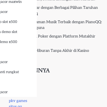
qiu
 gacor maxwin
pat
Menangkan Besar dengan Berbagai Pilihan Taruhan
inoqq
gacor
pat.
Menarik Senjaqq
uk
 slot x500
Rasakan Pengalaman Musik Terbaik dengan PianoQQ:
Perspektif Pengguna
 demo slot
Rasakan Sensasi Poker dengan Platform Mutakhir
 demo x500
CamarQQ
rm
Jelajahi Pilihan Hiburan Tanpa Akhir di Kasino
r
ini
ASEANQQ
inoqq
gacor
LINK LAINNYA
arqq
 anti rungkat
situs pkv games
i.
bandarqq
gacor
dominoqq
pkv games
situs qq