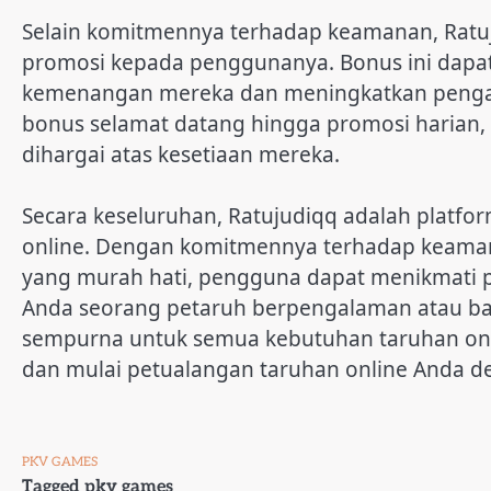
Selain komitmennya terhadap keamanan, Ratu
promosi kepada penggunanya. Bonus ini da
kemenangan mereka dan meningkatkan pengal
bonus selamat datang hingga promosi harian
dihargai atas kesetiaan mereka.
Secara keseluruhan, Ratujudiqq adalah platf
online. Dengan komitmennya terhadap keaman
yang murah hati, pengguna dapat menikmati 
Anda seorang petaruh berpengalaman atau ba
sempurna untuk semua kebutuhan taruhan onli
dan mulai petualangan taruhan online Anda d
PKV GAMES
Tagged
pkv games