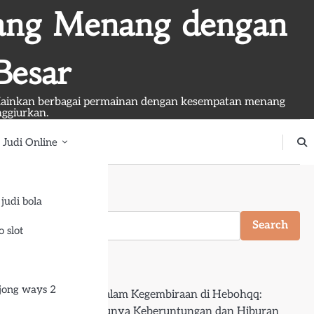
pang Menang dengan
Besar
 Mainkan berbagai permainan dengan kesempatan menang
nggiurkan.
s Judi Online
r Online
Search
han Bola
 judi bola
han
Search
 games
et88
 Slot Online
 slot
arqq
et
Recent Posts
ino99
ong ways 2
Bergabunglah dalam Kegembiraan di Hebohqq:
Tempat Bertemunya Keberuntungan dan Hiburan