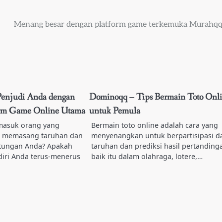
Menang besar dengan platform game terkemuka Murahq
Penjudi Anda dengan
Dominoqq – Tips Bermain Toto Onl
orm Game Online Utama
untuk Pemula
masuk orang yang
Bermain toto online adalah cara yang
i memasang taruhan dan
menyenangkan untuk berpartisipasi d
tungan Anda? Apakah
taruhan dan prediksi hasil pertanding
iri Anda terus-menerus
baik itu dalam olahraga, lotere,…