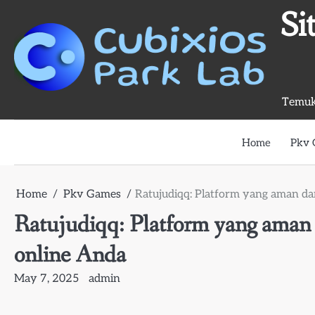
Skip
Si
to
content
Temuk
Home
Pkv 
Home
Pkv Games
Ratujudiqq: Platform yang aman d
Ratujudiqq: Platform yang aman
online Anda
May 7, 2025
admin