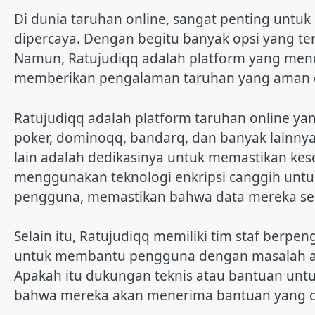
Di dunia taruhan online, sangat penting unt
dipercaya. Dengan begitu banyak opsi yang ter
Namun, Ratujudiqq adalah platform yang meno
memberikan pengalaman taruhan yang aman 
Ratujudiqq adalah platform taruhan online y
poker, dominoqq, bandarq, dan banyak lainny
lain adalah dedikasinya untuk memastikan ke
menggunakan teknologi enkripsi canggih untu
pengguna, memastikan bahwa data mereka se
Selain itu, Ratujudiqq memiliki tim staf berp
untuk membantu pengguna dengan masalah at
Apakah itu dukungan teknis atau bantuan un
bahwa mereka akan menerima bantuan yang cep